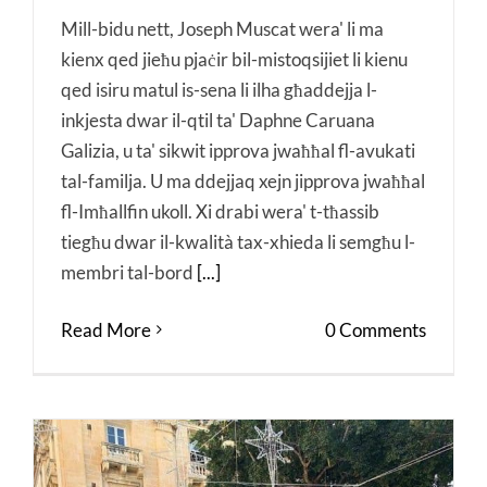
Mill-bidu nett, Joseph Muscat wera' li ma
kienx qed jieħu pjaċir bil-mistoqsijiet li kienu
qed isiru matul is-sena li ilha għaddejja l-
inkjesta dwar il-qtil ta' Daphne Caruana
Galizia, u ta' sikwit ipprova jwaħħal fl-avukati
tal-familja. U ma ddejjaq xejn jipprova jwaħħal
fl-Imħallfin ukoll. Xi drabi wera' t-tħassib
tiegħu dwar il-kwalità tax-xhieda li semgħu l-
membri tal-bord
[...]
Read More
0 Comments