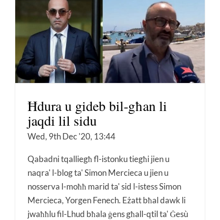
Ħdura u gideb bil-għan li
jaqdi lil sidu
Wed, 9th Dec '20, 13:44
Qabadni tqalliegħ fl-istonku tiegħi jien u
naqra' l-blog ta' Simon Mercieca u jien u
nosserva l-moħħ marid ta' sid l-istess Simon
Mercieca, Yorgen Fenech. Eżatt bħal dawk li
jwaħħlu fil-Lhud bħala ġens għall-qtil ta' Ġesù