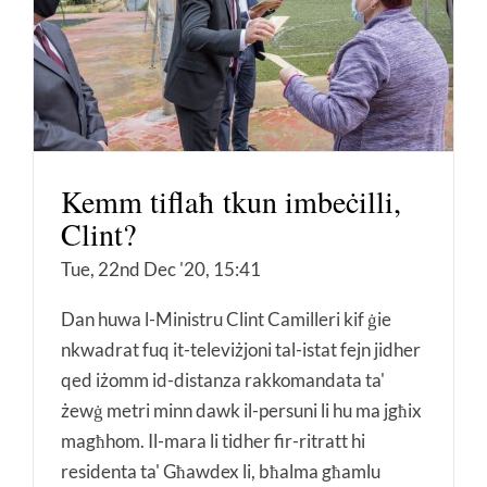
Kemm tiflaħ tkun imbeċilli,
Clint?
Tue, 22nd Dec '20, 15:41
Dan huwa l-Ministru Clint Camilleri kif ġie
nkwadrat fuq it-televiżjoni tal-istat fejn jidher
qed iżomm id-distanza rakkomandata ta'
żewġ metri minn dawk il-persuni li hu ma jgħix
magħhom. Il-mara li tidher fir-ritratt hi
residenta ta' Għawdex li, bħalma għamlu