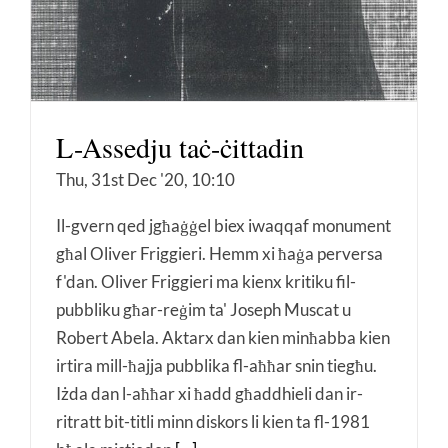
L-Assedju taċ-ċittadin
Thu, 31st Dec '20, 10:10
Il-gvern qed jgħaġġel biex iwaqqaf monument
għal Oliver Friggieri. Hemm xi ħaġa perversa
f'dan. Oliver Friggieri ma kienx kritiku fil-
pubbliku għar-reġim ta' Joseph Muscat u
Robert Abela. Aktarx dan kien minħabba kien
irtira mill-ħajja pubblika fl-aħħar snin tiegħu.
Iżda dan l-aħħar xi ħadd għaddhieli dan ir-
ritratt bit-titli minn diskors li kien ta fl-1981