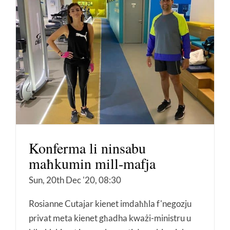
Konferma li ninsabu
maħkumin mill-mafja
Sun, 20th Dec '20, 08:30
Rosianne Cutajar kienet imdaħħla f'negozju
privat meta kienet għadha kważi-ministru u