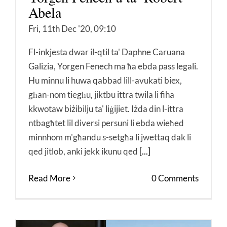
Abela
Fri, 11th Dec '20, 09:10
Fl-inkjesta dwar il-qtil ta' Daphne Caruana
Galizia, Yorgen Fenech ma ħa ebda pass legali.
Hu minnu li huwa qabbad lill-avukati biex,
għan-nom tiegħu, jiktbu ittra twila li fiha
kkwotaw biżibilju ta' liġijiet. Iżda din l-ittra
ntbagħtet lil diversi persuni li ebda wieħed
minnhom m'għandu s-setgħa li jwettaq dak li
qed jitlob, anki jekk ikunu qed
[...]
Read More
0 Comments