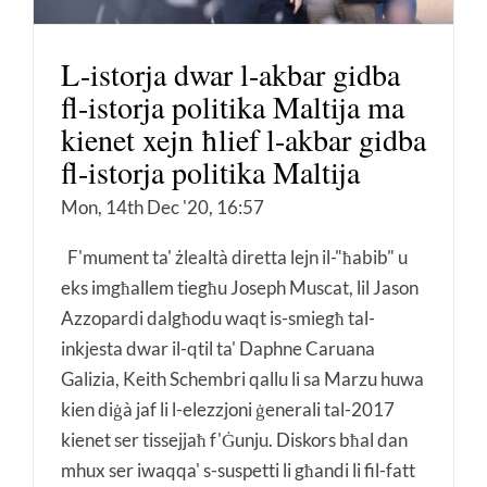
L-istorja dwar l-akbar gidba
fl-istorja politika Maltija ma
kienet xejn ħlief l-akbar gidba
fl-istorja politika Maltija
Mon, 14th Dec '20, 16:57
F'mument ta' żlealtà diretta lejn il-"ħabib" u
eks imgħallem tiegħu Joseph Muscat, lil Jason
Azzopardi dalgħodu waqt is-smiegħ tal-
inkjesta dwar il-qtil ta' Daphne Caruana
Galizia, Keith Schembri qallu li sa Marzu huwa
kien diġà jaf li l-elezzjoni ġenerali tal-2017
kienet ser tissejjaħ f'Ġunju. Diskors bħal dan
mhux ser iwaqqa' s-suspetti li għandi li fil-fatt