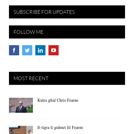
SUBSCRIBE FOR UPDATES
FOLLOW ME
MOST RECENT
Kutra għal Chris Fearne
It-tigra li gidmet lil Fearne