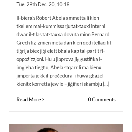
Tue, 29th Dec '20, 10:18
Il-bieraħ Robert Abela ammetta li kien
tkellem mal-kummissarju tat-taxxi interni
dwar il-ħlas tat-taxxa dovuta minn Bernard
Grech fiż-żmien meta dan kien qed itellaq fit-
tiġrija biex jiġi elett bħala kap tal-partit fl-
oppożizzjoni. Hu u jipprova jiġġustifika l-
imġieba tiegħu, Abela stqarr li ma kienx
jimporta jekk il-proċedura li huwa għażel
kienitx korretta jew le – jiġifieri skambju
[...]
Read More
0 Comments