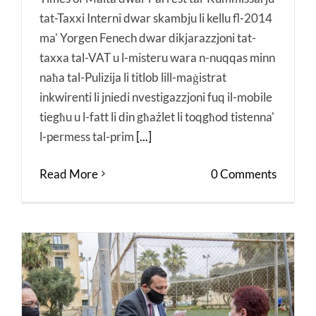
tat-Taxxi Interni dwar skambju li kellu fl-2014
ma' Yorgen Fenech dwar dikjarazzjoni tat-
taxxa tal-VAT u l-misteru wara n-nuqqas minn
naħa tal-Pulizija li titlob lill-maġistrat
inkwirenti li jniedi nvestigazzjoni fuq il-mobile
tiegħu u l-fatt li din għażlet li toqgħod tistenna'
l-permess tal-prim
[...]
Read More
0 Comments