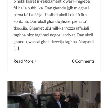
b'hekk kisret ir-regolamenti dwar l-imġieba
fil-ħajja pubblika. Dan għandu jġib miegħu l-
piena ta' tkeċċija. Tħallset ukoll l-eluf fi flus
kontanti. Dan ukoll għandu jfisser piena ta'
tkeċċija. Għamlet użu mill-karrozza uffiċjali
tagħha biex tagħmel negozju privat. Dan ukoll
għandu jwassal għat-tkeċċija tagħha. Naqset li
[...]
Read More
0 Comments