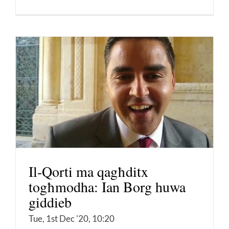
Il-Qorti ma qagħditx
togħmodha: Ian Borg huwa
giddieb
Tue, 1st Dec '20, 10:20