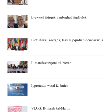
L-ewwel jisirquk u mbagħad jigdbulek
Biex iħarsu s-setgħa, lesti li jeqirdu d-demokrazija
Il-manifestazzjoni tal-bieraħ
Ipprotesta: wasal iż-żmien
VLOG: Il-marda tal-Maltin