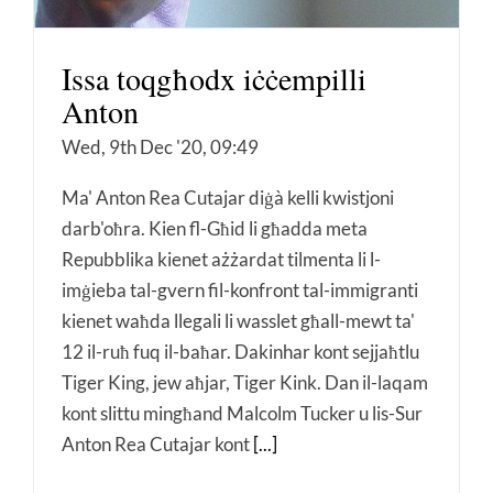
Issa toqgħodx iċċempilli
Anton
Wed, 9th Dec '20, 09:49
Ma' Anton Rea Cutajar diġà kelli kwistjoni
darb'oħra. Kien fl-Għid li għadda meta
Repubblika kienet ażżardat tilmenta li l-
imġieba tal-gvern fil-konfront tal-immigranti
kienet waħda llegali li wasslet għall-mewt ta'
12 il-ruħ fuq il-baħar. Dakinhar kont sejjaħtlu
Tiger King, jew aħjar, Tiger Kink. Dan il-laqam
kont slittu mingħand Malcolm Tucker u lis-Sur
Anton Rea Cutajar kont
[...]