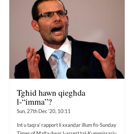
Tgħid hawn qiegħda
l-“imma”?
Sun, 27th Dec '20, 10:11
Int u taqra' rapport li xxandar illum fis-Sunday
Times of Malta dwar l-arrest tal-Kummissarju