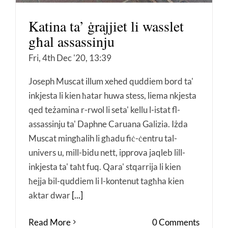
Katina ta’ ġrajjiet li wasslet
għal assassinju
Fri, 4th Dec '20, 13:39
Joseph Muscat illum xehed quddiem bord ta'
inkjesta li kien ħatar huwa stess, liema nkjesta
qed teżamina r-rwol li seta' kellu l-istat fl-
assassinju ta' Daphne Caruana Galizia. Iżda
Muscat mingħalih li għadu fiċ-ċentru tal-
univers u, mill-bidu nett, ipprova jaqleb lill-
inkjesta ta' taħt fuq. Qara' stqarrija li kien
ħejja bil-quddiem li l-kontenut tagħha kien
aktar dwar
[...]
Read More
0 Comments