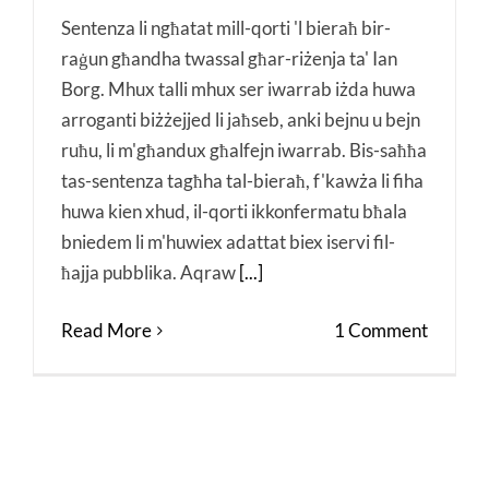
Sentenza li ngħatat mill-qorti 'l bieraħ bir-
raġun għandha twassal għar-riżenja ta' Ian
Borg. Mhux talli mhux ser iwarrab iżda huwa
arroganti biżżejjed li jaħseb, anki bejnu u bejn
ruħu, li m'għandux għalfejn iwarrab. Bis-saħħa
tas-sentenza tagħha tal-bieraħ, f'kawża li fiha
huwa kien xhud, il-qorti ikkonfermatu bħala
bniedem li m'huwiex adattat biex iservi fil-
ħajja pubblika. Aqraw
[...]
Read More
1 Comment