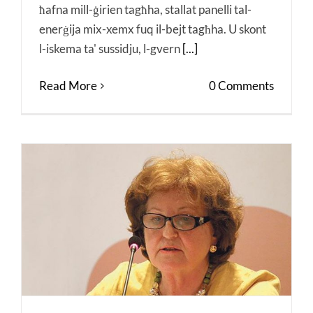
ħafna mill-ġirien tagħha, stallat panelli tal-
enerġija mix-xemx fuq il-bejt tagħha. U skont
l-iskema ta' sussidju, l-gvern
[...]
Read More
0 Comments