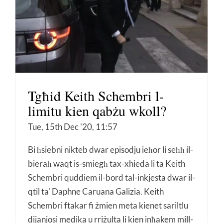
Tgħid Keith Schembri l-
limitu kien qabżu wkoll?
Tue, 15th Dec '20, 11:57
Bi ħsiebni nikteb dwar episodju ieħor li seħħ il-
bieraħ waqt is-smiegħ tax-xhieda li ta Keith
Schembri quddiem il-bord tal-inkjesta dwar il-
qtil ta' Daphne Caruana Galizia. Keith
Schembri ftakar fi żmien meta kienet sariltlu
dijanjosi medika u rriżulta li kien inħakem mill-