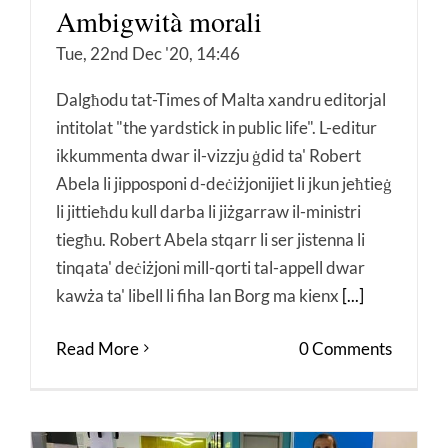
Ambigwità morali
Tue, 22nd Dec '20, 14:46
Dalgħodu tat-Times of Malta xandru editorjal
intitolat "the yardstick in public life". L-editur
ikkummenta dwar il-vizzju ġdid ta' Robert
Abela li jipposponi d-deċiżjonijiet li jkun jeħtieġ
li jittieħdu kull darba li jiżgarraw il-ministri
tiegħu. Robert Abela stqarr li ser jistenna li
tinqata' deċiżjoni mill-qorti tal-appell dwar
kawża ta' libell li fiha Ian Borg ma kienx
[...]
Read More
0 Comments