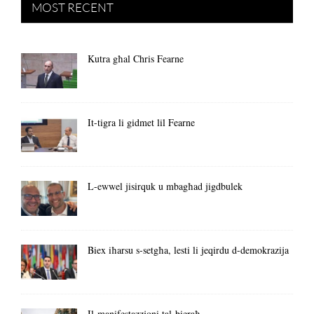
MOST RECENT
Kutra għal Chris Fearne
It-tigra li gidmet lil Fearne
L-ewwel jisirquk u mbagħad jigdbulek
Biex iħarsu s-setgħa, lesti li jeqirdu d-demokrazija
Il-manifestazzjoni tal-bieraħ