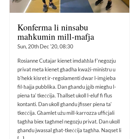
Konferma li ninsabu
maħkumin mill-mafja
Sun, 20th Dec '20, 08:30
Rosianne Cutajar kienet imdaħħla f'negozju
privat meta kienet għadha kważi-ministru u
b'hekk kisret ir-regolamenti dwar l-imġieba
fil-ħajja pubblika. Dan għandu jġib miegħu l-
piena ta' tkeċċija. Tħallset ukoll l-eluf fi flus
kontanti. Dan ukoll għandu jfisser piena ta'
tkeċċija. Għamlet użu mill-karrozza uffiċjali
tagħha biex tagħmel negozju privat. Dan ukoll
għandu jwassal għat-tkeċċija tagħha. Naqset li
[...]