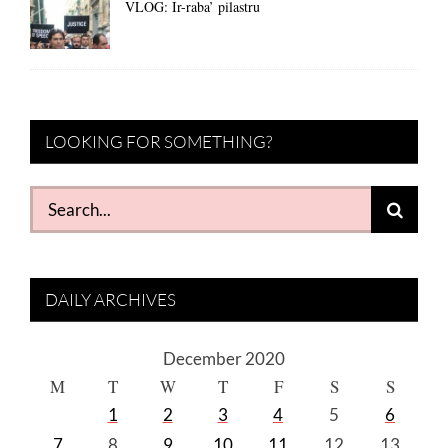
VLOG: Ir-raba’ pilastru
LOOKING FOR SOMETHING?
Search
for:
DAILY ARCHIVES
December 2020
M
T
W
T
F
S
S
1
2
3
4
5
6
7
8
9
10
11
12
13