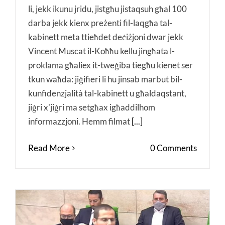
li, jekk ikunu jridu, jistgħu jistaqsuh għal 100
darba jekk kienx preżenti fil-laqgħa tal-
kabinett meta ttieħdet deċiżjoni dwar jekk
Vincent Muscat il-Koħħu kellu jingħata l-
proklama għaliex it-tweġiba tiegħu kienet ser
tkun waħda: jiġifieri li hu jinsab marbut bil-
kunfidenzjalità tal-kabinett u għaldaqstant,
jiġri x'jiġri ma setgħax igħaddilhom
informazzjoni. Hemm filmat
[...]
Read More
0 Comments