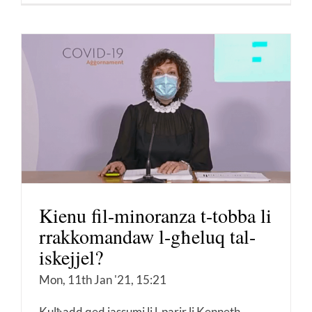
Kienu fil-minoranza t-tobba li
rrakkomandaw l-għeluq tal-
iskejjel?
Mon, 11th Jan '21, 15:21
Kulħadd qed jassumi li l-parir li Kenneth