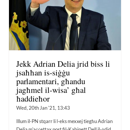
Jekk Adrian Delia jrid biss li
jsaħħan is-siġġu
parlamentari, għandu
jagħmel il-wisa’ għal
ħaddieħor
Wed, 20th Jan '21, 13:43
Illum il-PN stqarr li l-eks mexxej tiegħu Adrian
Delia m'aċċettax post fil-Kabinett Dell il-ġdid