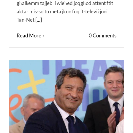
għalkemm tajjeb li wieħed joqgħod attent ftit
aktar mis-soltu meta jkun fuq it-televiżjoni.
Tan-Net
[...]
Read More
0 Comments