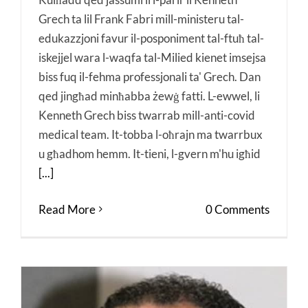
Grech ta lil Frank Fabri mill-ministeru tal-
edukazzjoni favur il-posponiment tal-ftuħ tal-
iskejjel wara l-waqfa tal-Milied kienet imsejsa
biss fuq il-fehma professjonali ta' Grech. Dan
qed jingħad minħabba żewġ fatti. L-ewwel, li
Kenneth Grech biss twarrab mill-anti-covid
medical team. It-tobba l-oħrajn ma twarrbux
u għadhom hemm. It-tieni, l-gvern m'hu igħid
[...]
Read More
0 Comments