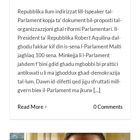
Repubblika llum indirizzat lill-Ispeaker tal-
Parlament kopja ta’ dokument bil-proposti tal-
organizzazzjoni għal riformi Parlamentari. Il-
President ta’ Repubblika Robert Aquilina dal-
għodu fakkar kif din is-sena l-Parlament Malti
jagħlaq 100 sena. Minkejja li l-Parlament
jaħdem f’bini ġdid għadu mgħobbi bi prattiċi
antikwati u li ma jgħoddux għad-demokrazija
tal-lum. Dawn id-difetti qed jiġu sfruttati mill-
gvern biex il-Parlament ma jkunx
[...]
Read More
0 Comments