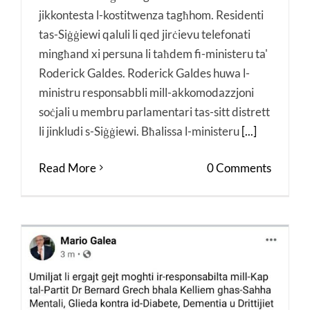
jikkontesta l-kostitwenza tagħhom. Residenti
tas-Siġġiewi qaluli li qed jirċievu telefonati
mingħand xi persuna li taħdem fi-ministeru ta'
Roderick Galdes. Roderick Galdes huwa l-
ministru responsabbli mill-akkomodazzjoni
soċjali u membru parlamentari tas-sitt distrett
li jinkludi s-Siġġiewi. Bħalissa l-ministeru
[...]
Read More
0 Comments