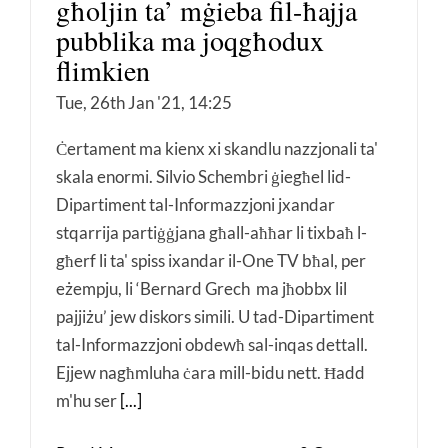
għoljin ta’ mġieba fil-ħajja
pubblika ma joqgħodux
flimkien
Tue, 26th Jan '21, 14:25
Ċertament ma kienx xi skandlu nazzjonali ta'
skala enormi. Silvio Schembri ġiegħel lid-
Dipartiment tal-Informazzjoni jxandar
stqarrija partiġġjana għall-aħħar li tixbaħ l-
għerf li ta' spiss ixandar il-One TV bħal, per
eżempju, li ‘Bernard Grech ma jħobbx lil
pajjiżu’ jew diskors simili. U tad-Dipartiment
tal-Informazzjoni obdewħ sal-inqas dettall.
Ejjew nagħmluha ċara mill-bidu nett. Ħadd
m'hu ser
[...]