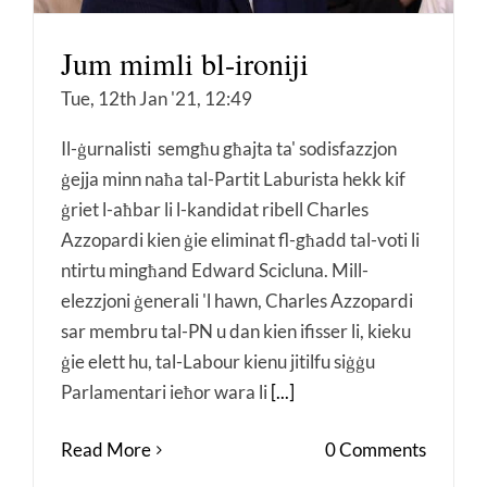
Jum mimli bl-ironiji
Tue, 12th Jan '21, 12:49
Il-ġurnalisti semgħu għajta ta' sodisfazzjon
ġejja minn naħa tal-Partit Laburista hekk kif
ġriet l-aħbar li l-kandidat ribell Charles
Azzopardi kien ġie eliminat fl-għadd tal-voti li
ntirtu mingħand Edward Scicluna. Mill-
elezzjoni ġenerali 'l hawn, Charles Azzopardi
sar membru tal-PN u dan kien ifisser li, kieku
ġie elett hu, tal-Labour kienu jitilfu siġġu
Parlamentari ieħor wara li
[...]
Read More
0 Comments