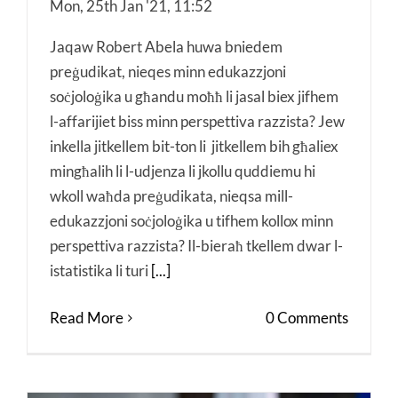
Mon, 25th Jan '21, 11:52
Jaqaw Robert Abela huwa bniedem
preġudikat, nieqes minn edukazzjoni
soċjoloġika u għandu moħħ li jasal biex jifhem
l-affarijiet biss minn perspettiva razzista? Jew
inkella jitkellem bit-ton li jitkellem bih għaliex
mingħalih li l-udjenza li jkollu quddiemu hi
wkoll waħda preġudikata, nieqsa mill-
edukazzjoni soċjoloġika u tifhem kollox minn
perspettiva razzista? Il-bieraħ tkellem dwar l-
istatistika li turi
[...]
Read More
0 Comments