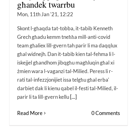
għandek twarrbu
Mon, 11th Jan '21, 12:22
Skont l-għaqda tat-tobba, it-tabib Kenneth
Grech għadu kemm tneħħa mill-anti-covid
team għaliex lill-gvern tah parir li ma daqqlux
għal widnejh. Dan it-tabib kien tal-fehma li l-
iskejjel għandhom jibqgħu magħluqin għal xi
żmien wara l-vaganzi tal-Milied. Peress li r-
rati tal-infezzjonijiet issa telgħu għal erba'
darbiet dak li kienu qabel il-festi tal-Milied, il-
parir li ta lill-gvern kellu
[...]
Read More
0 Comments