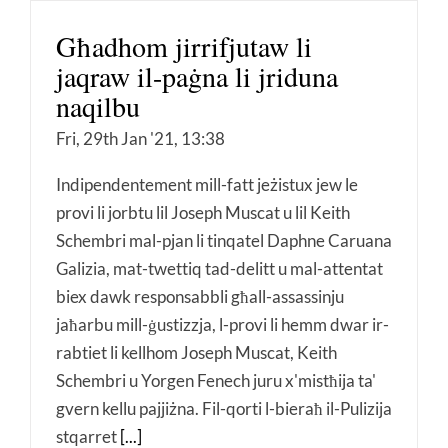
Għadhom jirrifjutaw li
jaqraw il-paġna li jriduna
naqilbu
Fri, 29th Jan '21, 13:38
Indipendentement mill-fatt jeżistux jew le
provi li jorbtu lil Joseph Muscat u lil Keith
Schembri mal-pjan li tinqatel Daphne Caruana
Galizia, mat-twettiq tad-delitt u mal-attentat
biex dawk responsabbli għall-assassinju
jaħarbu mill-ġustizzja, l-provi li hemm dwar ir-
rabtiet li kellhom Joseph Muscat, Keith
Schembri u Yorgen Fenech juru x'mistħija ta'
gvern kellu pajjiżna. Fil-qorti l-bieraħ il-Pulizija
stqarret
[...]