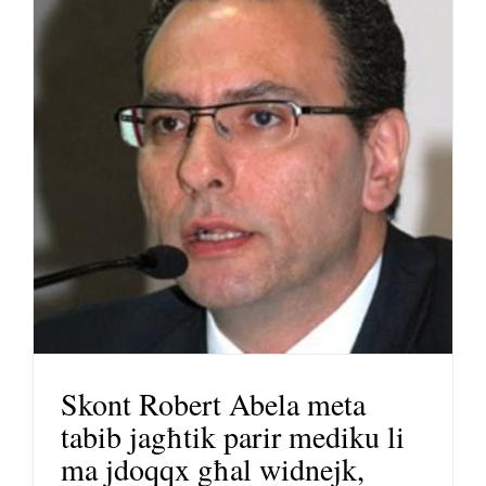
Skont Robert Abela meta
tabib jagħtik parir mediku li
ma jdoqqx għal widnejk,