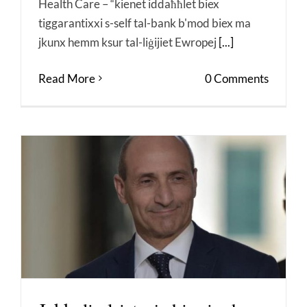
Health Care – “kienet iddaħħlet biex
tiggarantixxi s-self tal-bank b'mod biex ma
jkunx hemm ksur tal-liġijiet Ewropej
[...]
Read More
0 Comments