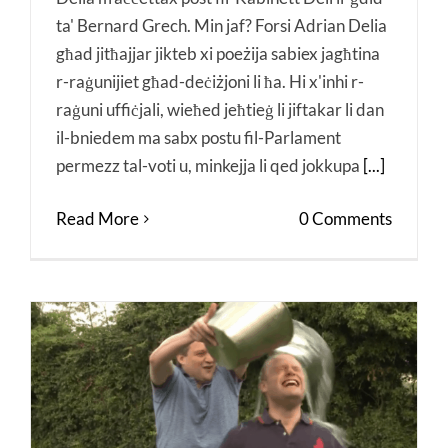
ta' Bernard Grech. Min jaf? Forsi Adrian Delia
għad jitħajjar jikteb xi poeżija sabiex jagħtina
r-raġunijiet għad-deċiżjoni li ħa. Hi x'inhi r-
raġuni uffiċjali, wieħed jeħtieġ li jiftakar li dan
il-bniedem ma sabx postu fil-Parlament
permezz tal-voti u, minkejja li qed jokkupa
[...]
Read More
0 Comments