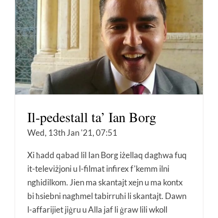
Il-pedestall ta’ Ian Borg
Wed, 13th Jan '21, 07:51
Xi ħadd qabad lil Ian Borg iżellaq dagħwa fuq
it-televiżjoni u l-filmat infirex f'kemm ilni
ngħidilkom. Jien ma skantajt xejn u ma kontx
bi ħsiebni nagħmel tabirruħi li skantajt. Dawn
l-affarijiet jiġru u Alla jaf li ġraw lili wkoll