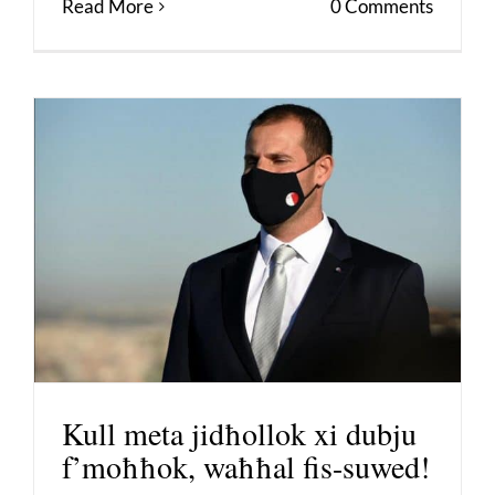
Read More
0 Comments
Kull meta jidħollok xi dubju
f’moħħok, waħħal fis-suwed!