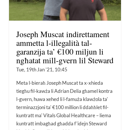
Joseph Muscat indirettament
ammetta l-illegalità tal-
garanzija ta’ €100 miljun li
ngħatat mill-gvern lil Steward
Tue, 19th Jan '21, 10:45
Meta l-bieraħ Joseph Muscat ta x-xhieda
tiegħu fil-kawża li Adrian Delia għamel kontra
l-gvern, huwa xehed li l-famuża klawżola ta'
terminazzjoni ta' €100 million li ddaħħlet fil-
kuntratt ma' Vitals Global Healthcare – liema
kuntratt imbagħad għadda f'idejn Steward