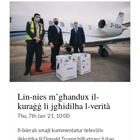
Lin-nies m’għandux il-
kuraġġ li jgħidilha l-verità
Thu, 7th Jan '21, 10:00
Il-bieraħ smajt kummentatur televiżiv
jikkritika lil Donald Trump billi stqarr li dan