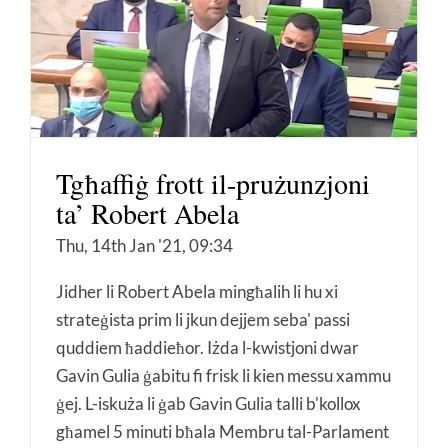
Tgħaffiġ frott il-prużunzjoni
ta’ Robert Abela
Thu, 14th Jan '21, 09:34
Jidher li Robert Abela mingħalih li hu xi
strateġista prim li jkun dejjem seba' passi
quddiem ħaddieħor. Iżda l-kwistjoni dwar
Gavin Gulia ġabitu fi frisk li kien messu xammu
ġej. L-iskuża li ġab Gavin Gulia talli b'kollox
għamel 5 minuti bħala Membru tal-Parlament