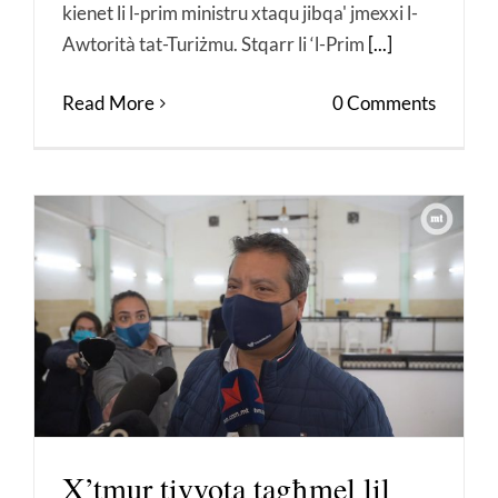
kienet li l-prim ministru xtaqu jibqa' jmexxi l-
Awtorità tat-Turiżmu. Stqarr li ‘l-Prim
[...]
Read More
0 Comments
X’tmur tivvota tagħmel lil