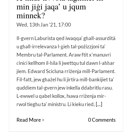
min jiġi jaqa’ u jqum
minnek?
Wed, 13th Jan '21, 17:00
Il-gvern Laburista qed iwaqqa' għall-assurdità
u għall-irrelevanza l-ġieħ tal-pożizzjoni ta'
Membru tal-Parlament. Araw ftit x'manuvri
ċiniċi kellhom il-ħila li jwettqu tul dawn l-aħħar
jiem. Edward Scicluna rriżenja mill-Parlament.
Fil-fatt, jew għażel hu li jirtira mill-bankijiet ta'
quddiem tal-gvern jew inkella ddabritlu rasu.
L-ewwel u qabel kollox, huwa rriżenja mir-
rwol tiegħu ta' ministru. Li kieku ried,
[...]
Read More
0 Comments