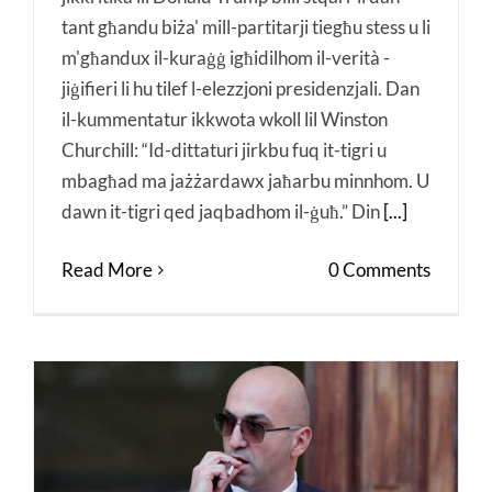
tant għandu biża' mill-partitarji tiegħu stess u li
m'għandux il-kuraġġ igħidilhom il-verità -
jiġifieri li hu tilef l-elezzjoni presidenzjali. Dan
il-kummentatur ikkwota wkoll lil Winston
Churchill: “Id-dittaturi jirkbu fuq it-tigri u
mbagħad ma jażżardawx jaħarbu minnhom. U
dawn it-tigri qed jaqbadhom il-ġuħ.” Din
[...]
Read More
0 Comments