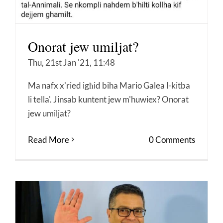
Onorat jew umiljat?
Thu, 21st Jan '21, 11:48
Ma nafx x'ried igħid biha Mario Galea l-kitba
li tella'. Jinsab kuntent jew m'huwiex? Onorat
jew umiljat?
Read More
0 Comments