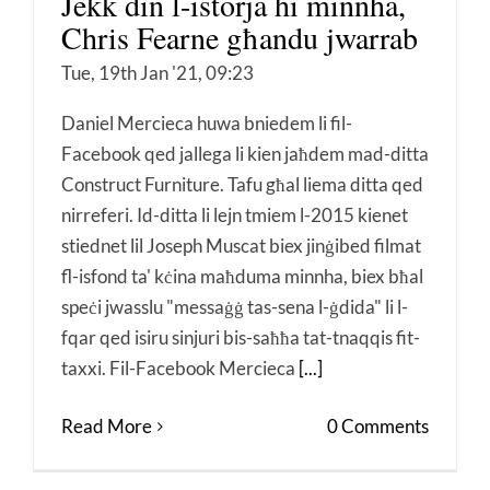
Jekk din l-istorja hi minnha,
Chris Fearne għandu jwarrab
Tue, 19th Jan '21, 09:23
Daniel Mercieca huwa bniedem li fil-
Facebook qed jallega li kien jaħdem mad-ditta
Construct Furniture. Tafu għal liema ditta qed
nirreferi. Id-ditta li lejn tmiem l-2015 kienet
stiednet lil Joseph Muscat biex jinġibed filmat
fl-isfond ta' kċina maħduma minnha, biex bħal
speċi jwasslu "messaġġ tas-sena l-ġdida" li l-
fqar qed isiru sinjuri bis-saħħa tat-tnaqqis fit-
taxxi. Fil-Facebook Mercieca
[...]
Read More
0 Comments