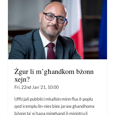
Żgur li m’għandkom bżonn
xejn?
Fri, 22nd Jan '21, 10:00
Uffiċjali pubbliċi mħallsin minn flus il-poplu
qed iċemplu lin-nies biex jaraw għandhomx
bżonn ta' xi ħaġa mingħand il-ministru li