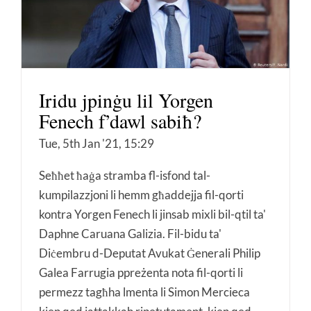
Iridu jpinġu lil Yorgen
Fenech f’dawl sabiħ?
Tue, 5th Jan '21, 15:29
Seħħet ħaġa stramba fl-isfond tal-
kumpilazzjoni li hemm għaddejja fil-qorti
kontra Yorgen Fenech li jinsab mixli bil-qtil ta'
Daphne Caruana Galizia. Fil-bidu ta'
Diċembru d-Deputat Avukat Ġenerali Philip
Galea Farrugia ppreżenta nota fil-qorti li
permezz tagħha lmenta li Simon Mercieca