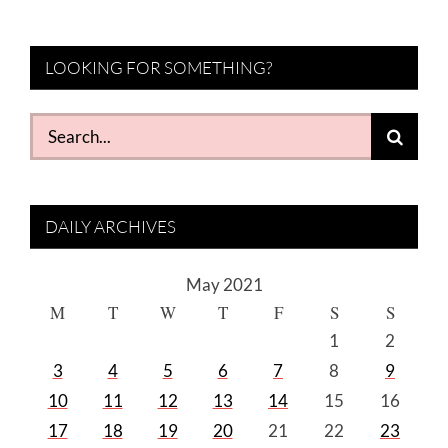
LOOKING FOR SOMETHING?
Search
for:
DAILY ARCHIVES
May 2021
M
T
W
T
F
S
S
1
2
3
4
5
6
7
8
9
10
11
12
13
14
15
16
17
18
19
20
21
22
23