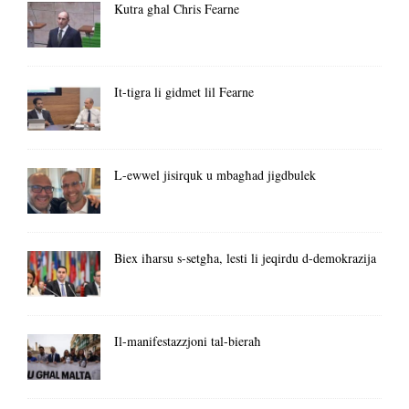
Kutra għal Chris Fearne
It-tigra li gidmet lil Fearne
L-ewwel jisirquk u mbagħad jigdbulek
Biex iħarsu s-setgħa, lesti li jeqirdu d-demokrazija
Il-manifestazzjoni tal-bieraħ