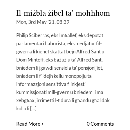
Il-miżbla żibel ta’ moħħhom
Mon, 3rd May '21, 08:39
Philip Sciberras, eks Imħallef, eks deputat
parlamentari Laburista, eks medjatur fil-
gwerra li kienet skattat bejn Alfred Sant u
Dom Mintoff, eks bażużlu ta' Alfred Sant,
bniedem li jgawdi sensiela ta' pensjonijiet,
bniedem li f'idejh kellu monopolju ta'
informazzjoni sensittiva f'inkjesti
kummissjonati mill-gvern u bniedem li ma
xebgħax jirrimetti l-ħdura li għandu għal dak
kollu li
[...]
Read More
0 Comments