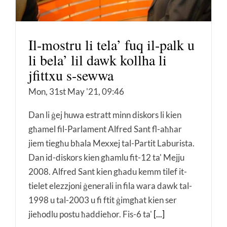
Il-mostru li tela’ fuq il-palk u
li bela’ lil dawk kollha li
jfittxu s-sewwa
Mon, 31st May '21, 09:46
Dan li ġej huwa estratt minn diskors li kien
għamel fil-Parlament Alfred Sant fl-aħħar
jiem tiegħu bħala Mexxej tal-Partit Laburista.
Dan id-diskors kien għamlu fit-12 ta' Mejju
2008. Alfred Sant kien għadu kemm tilef it-
tielet elezzjoni ġenerali in fila wara dawk tal-
1998 u tal-2003 u fi ftit ġimgħat kien ser
jieħodlu postu ħaddieħor. Fis-6 ta'
[...]