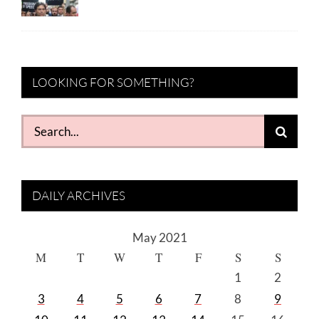
LOOKING FOR SOMETHING?
Search
for:
DAILY ARCHIVES
May 2021
M
T
W
T
F
S
S
1
2
3
4
5
6
7
8
9