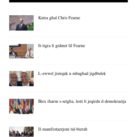
Kutra għal Chris Fearne
It-tigra li gidmet lil Fearne
L-ewwel jisirquk u mbagħad jigdbulek
Biex iħarsu s-setgħa, lesti li jeqirdu d-demokrazija
Il-manifestazzjoni tal-bieraħ