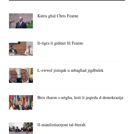
Kutra għal Chris Fearne
It-tigra li gidmet lil Fearne
L-ewwel jisirquk u mbagħad jigdbulek
Biex iħarsu s-setgħa, lesti li jeqirdu d-demokrazija
Il-manifestazzjoni tal-bieraħ