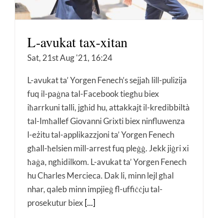
L-avukat tax-xitan
Sat, 21st Aug '21, 16:24
L-avukat ta’ Yorgen Fenech’s sejjaħ lill-pulizija
fuq il-paġna tal-Facebook tiegħu biex
iħarrkuni talli, jgħid hu, attakkajt il-kredibbiltà
tal-Imħallef Giovanni Grixti biex ninfluwenza
l-eżitu tal-applikazzjoni ta’ Yorgen Fenech
għall-ħelsien mill-arrest fuq pleġġ. Jekk jiġri xi
ħaġa, ngħidilkom. L-avukat ta’ Yorgen Fenech
hu Charles Mercieca. Dak li, minn lejl għal
nhar, qaleb minn impjieġ fl-uffiċċju tal-
prosekutur biex
[...]