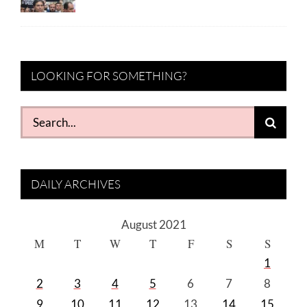
LOOKING FOR SOMETHING?
Search
for:
DAILY ARCHIVES
August 2021
M
T
W
T
F
S
S
1
2
3
4
5
6
7
8
9
10
11
12
13
14
15