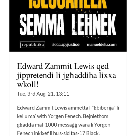
Edward Zammit Lewis qed
jippretendi li jgħaddiha lixxa
wkoll!
Tue, 3rd Aug '21, 13:11
Edward Zammit Lewis ammetta l-"ħbiberija" li
kellu ma' with Yorgen Fenech. Bejniethom
għadda mal-1000 messaġġ wara li Yorgen
Fenech inkixef li hu s-sid tas-17 Black.