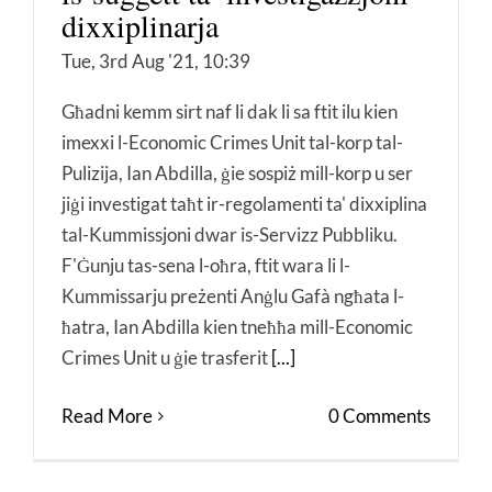
dixxiplinarja
Tue, 3rd Aug '21, 10:39
Għadni kemm sirt naf li dak li sa ftit ilu kien
imexxi l-Economic Crimes Unit tal-korp tal-
Pulizija, Ian Abdilla, ġie sospiż mill-korp u ser
jiġi investigat taħt ir-regolamenti ta' dixxiplina
tal-Kummissjoni dwar is-Servizz Pubbliku.
F'Ġunju tas-sena l-oħra, ftit wara li l-
Kummissarju preżenti Anġlu Gafà ngħata l-
ħatra, Ian Abdilla kien tneħħa mill-Economic
Crimes Unit u ġie trasferit
[...]
Read More
0 Comments