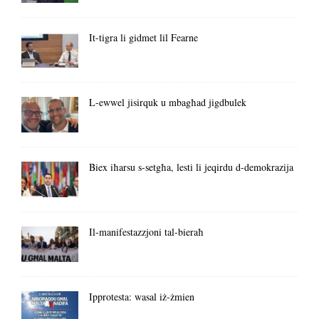
It-tigra li gidmet lil Fearne
L-ewwel jisirquk u mbagħad jigdbulek
Biex iħarsu s-setgħa, lesti li jeqirdu d-demokrazija
Il-manifestazzjoni tal-bieraħ
Ipprotesta: wasal iż-żmien