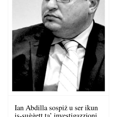
Ian Abdilla sospiż u ser ikun
is-suġġett ta’ investigazzjoni