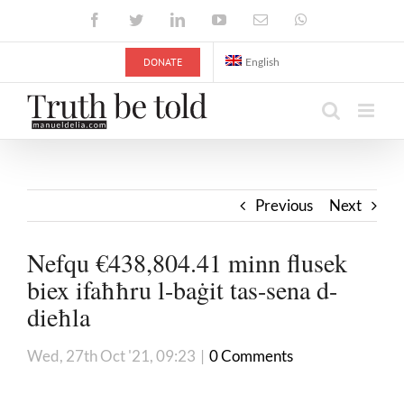
Skip
Facebook
Twitter
LinkedIn
YouTube
Email
WhatsApp
to
content
DONATE
English
Previous
Next
Nefqu €438,804.41 minn flusek
biex ifaħħru l-baġit tas-sena d-
dieħla
Wed, 27th Oct '21, 09:23
|
0 Comments