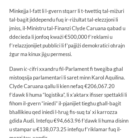
Minkejja l-fatt li l-gvern stqarr li t-twettiq tal-miżuri
tal-baġit jiddependu fuq ir-riżultat tal-elezzjoni li
jmiss, il-Ministru tal-Finanzi Clyde Caruana qabad u
ddeċieda li jonfoq kważi €500,000 f’reklami u
f’relazzjonijiet pubbliċi li f’pajjiżi demokratiċi oħrajn
żgur ma kinux jiġu permessi.
Dawn iċ-ċifri xxandru fil-Parlament fi tweġiba għal
mistoqsija parlamentari li saret minn Karol Aquilina.
Clyde Caruana qallu li kien nefaq €206,067.20
f’dawk li huma “loġistika”, li x’aktarx ifisser spettakli li
fihom il-gvern “iniedi” il-pjanijiet tiegħu għall-baġit
bħallikieu qed iniedi l-ħruġ fis-suq ta’ xi karrozza
ġdida Audi. Intefqu €94,663.96 f’dawk li huma disinn
u stampar u €138,073.25 intefqu f’riklamar fuq il-
mezzi tax-xandir.