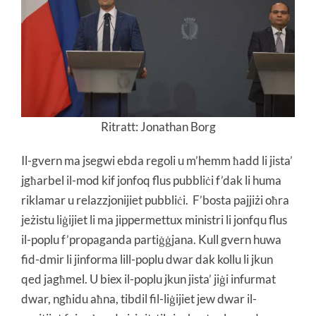
Ritratt: Jonathan Borg
Il-gvern ma jsegwi ebda regoli u m’hemm ħadd li jista’
jgħarbel il-mod kif jonfoq flus pubbliċi f’dak li huma
riklamar u relazzjonijiet pubbliċi. F’bosta pajjiżi oħra
jeżistu liġijiet li ma jippermettux ministri li jonfqu flus
il-poplu f’propaganda partiġġjana. Kull gvern huwa
fid-dmir li jinforma lill-poplu dwar dak kollu li jkun
qed jagħmel. U biex il-poplu jkun jista’ jiġi infurmat
dwar, ngħidu aħna, tibdil fil-liġijiet jew dwar il-