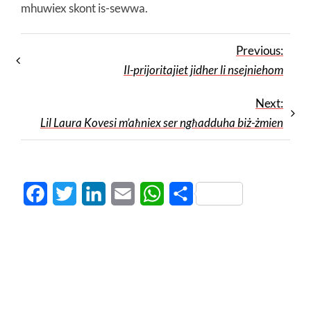
mhuwiex skont is-sewwa.
Previous:
Il-prijoritajiet jidher li nsejniehom
Next:
Lil Laura Kovesi m’aħniex ser ngħadduha biż-żmien
Facebook
Twitter
LinkedIn
Email
WhatsApp
Share