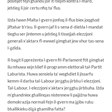
positijet fejn għandu jsir it-tilqim kontra l-mard,
jeħtieġ li jsir ċertu nfiq ta’ flus.
Iżda hawn Malta l-gvern jonfoq il-flus biex joqgħod
jiftaħar b’rixu. Il-gvern jaf li s-sena d-dieħla l-mandat
tiegħu ser jintemm u jeħtieġ li tissejjaħ elezzjoni
ġenerali x’aktarx fl-ewwel ġimgħat jew xhur tas-sena
l-ġdida.
Il-baġit li ppreżenta l-gvern fil-Parlament ftit ġimgħat
ilu mhuwa xejn ħlief il-programm elettorali tal-Partit
Laburista. Huwa sensiela ta’ wegħdiet li jissarfu
kemm-il darba tal-Labour jerġgħu jirbħu l-elezzjoni.
Tal-Labour, l-elezzjoni x’aktarx jerġgħu jirbħuha. Iżda
m’għandniex għallinqas nistennew li pajjiżna huwa
demokrazija normali fejn il-gvern ma jġibx ruħu
bħallikieku diġà għamilha fatta?