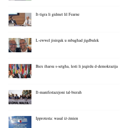
It-tigra li gidmet lil Fearne
L-ewwel jisirquk u mbagħad jigdbulek
Biex iħarsu s-setgħa, lesti li jeqirdu d-demokrazija
Il-manifestazzjoni tal-bieraħ
Ipprotesta: wasal iż-żmien