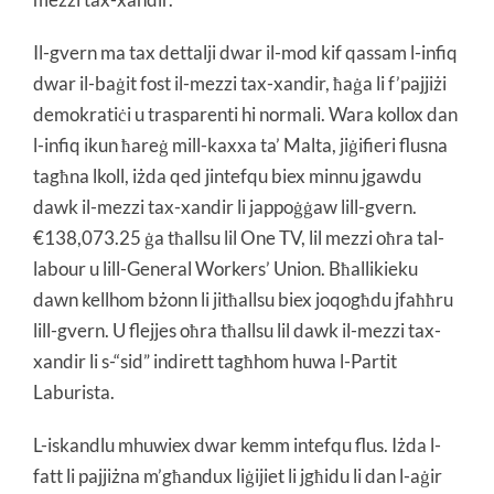
Il-gvern ma tax dettalji dwar il-mod kif qassam l-infiq
dwar il-baġit fost il-mezzi tax-xandir, ħaġa li f’pajjiżi
demokratiċi u trasparenti hi normali. Wara kollox dan
l-infiq ikun ħareġ mill-kaxxa ta’ Malta, jiġifieri flusna
tagħna lkoll, iżda qed jintefqu biex minnu jgawdu
dawk il-mezzi tax-xandir li jappoġġaw lill-gvern.
€138,073.25 ġa tħallsu lil One TV, lil mezzi oħra tal-
labour u lill-General Workers’ Union. Bħallikieku
dawn kellhom bżonn li jitħallsu biex joqogħdu jfaħħru
lill-gvern. U flejjes oħra tħallsu lil dawk il-mezzi tax-
xandir li s-“sid” indirett tagħhom huwa l-Partit
Laburista.
L-iskandlu mhuwiex dwar kemm intefqu flus. Iżda l-
fatt li pajjiżna m’għandux liġijiet li jgħidu li dan l-aġir