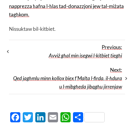
napprezza ħafna l-ħlas tad-donazzjoni jew tal-miżata
tagħkom
.
Nissuktaw bil-kitbiet.
Previous:
Avviż għal min isegwi l-kitbiet tiegħi
Next:
Qed jagħmlu minn kollox biex f’Malta l-firda, il-ħdura
u l-mibgħeda jibqgħu jirrenjaw
Facebook
Twitter
LinkedIn
Email
WhatsApp
Share