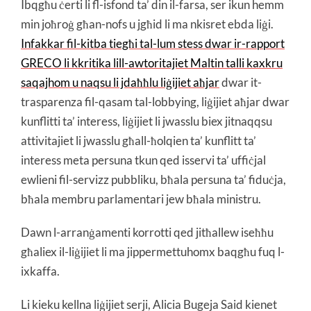
Ibqgħu ċerti li fl-isfond ta’ din il-farsa, ser ikun hemm
min joħroġ għan-nofs u jgħid li ma nkisret ebda liġi.
Infakkar fil-kitba tiegħi tal-lum stess dwar ir-rapport
GRECO li kkritika lill-awtoritajiet Maltin talli kaxkru
saqajhom u naqsu li jdaħħlu liġijiet aħjar
dwar it-
trasparenza fil-qasam tal-lobbying, liġijiet aħjar dwar
kunflitti ta’ interess, liġijiet li jwasslu biex jitnaqqsu
attivitajiet li jwasslu għall-ħolqien ta’ kunflitt ta’
interess meta persuna tkun qed isservi ta’ uffiċjal
ewlieni fil-servizz pubbliku, bħala persuna ta’ fiduċja,
bħala membru parlamentari jew bħala ministru.
Dawn l-arranġamenti korrotti qed jitħallew iseħħu
għaliex il-liġijiet li ma jippermettuhomx baqgħu fuq l-
ixkaffa.
Li kieku kellna liġijiet serji, Alicia Bugeja Said kienet