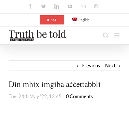
Skip
Facebook
Twitter
LinkedIn
YouTube
Email
WhatsApp
to
content
DONATE
English
Previous
Next
Din mhix imġiba aċċettabbli
Tue, 24th May '22, 12:45
|
0 Comments