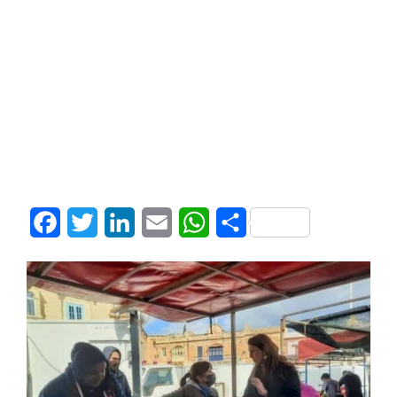
Facebook
Twitter
LinkedIn
Email
WhatsApp
Share