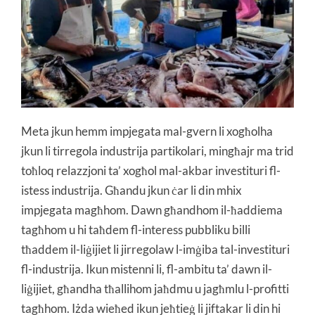
Meta jkun hemm impjegata mal-gvern li xogħolha
jkun li tirregola industrija partikolari, mingħajr ma trid
toħloq relazzjoni ta’ xogħol mal-akbar investituri fl-
istess industrija. Għandu jkun ċar li din mhix
impjegata magħhom. Dawn għandhom il-ħaddiema
tagħhom u hi taħdem fl-interess pubbliku billi
tħaddem il-liġijiet li jirregolaw l-imġiba tal-investituri
fl-industrija. Ikun mistenni li, fl-ambitu ta’ dawn il-
liġijiet, għandha tħallihom jaħdmu u jagħmlu l-profitti
tagħhom. Iżda wieħed ikun jeħtieġ li jiftakar li din hi