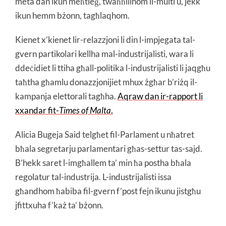
meta dan ikun meħtieġ, twaħħlilhom il-multi u, jekk
ikun hemm bżonn, tagħlaqhom.
Kienet x’kienet lir-relazzjoni li din l-impjegata tal-
gvern partikolari kellha mal-industrijalisti, wara li
ddeċidiet li ttiha għall-politika l-industrijalisti li jaqgħu
taħtha għamlu donazzjonijiet mhux żgħar b’riżq il-
kampanja elettorali tagħha.
Aqraw dan ir-rapport li
xxandar fit-
Times of Malta
.
Alicia Bugeja Said telgħet fil-Parlament u nħatret
bħala segretarju parlamentari għas-settur tas-sajd.
B’hekk saret l-imgħallem ta’ min ħa postha bħala
regolatur tal-industrija. L-industrijalisti issa
għandhom ħabiba fil-gvern f’post fejn ikunu jistgħu
jfittxuha f’każ ta’ bżonn.