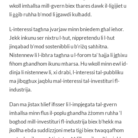
wkoll imħallsa mill-gvern biex tħares dawk il-liġijiet u
li ġġib ruħha b’mod li jgawdi kulħadd.
L-interessi tagħna jvarjaw minn bniedem għal ieħor.
Jekk inkunu ser nixtru l-ħut, nippretendu li l-ħut
jinqabad b’mod sostenibbli u b’riżq saħħitna.
Nistennew li l-ibħra tagħna u l-forom ta’ ħajja li jgħixu
fihom għandhom ikunu mħarsa. Hu wkoll minn ewl id-
dinja li nistennew li, xi drabi, l-interessi tal-pubbliku
ma jibqgħux jaqblu mal-interessi tal-investituri fl-
industrija.
Dan ma jistax ħlief ifisser li l-impjegata tal-gvern
imħallsa minn flus il-poplu għandha żżomm ruħha ‘l
bogħod mill-investituri fl-industrija biex b’hekk ma
jkollha ebda suddizzjoni meta tiġi biex twaqqafhom