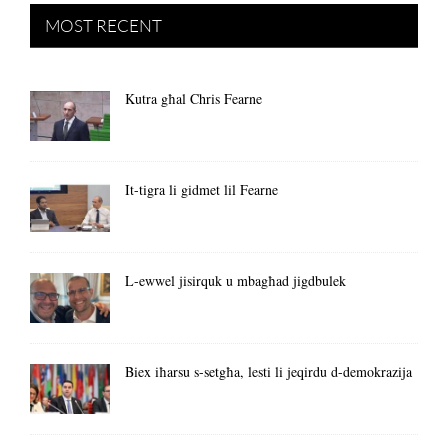
MOST RECENT
Kutra għal Chris Fearne
It-tigra li gidmet lil Fearne
L-ewwel jisirquk u mbagħad jigdbulek
Biex iħarsu s-setgħa, lesti li jeqirdu d-demokrazija