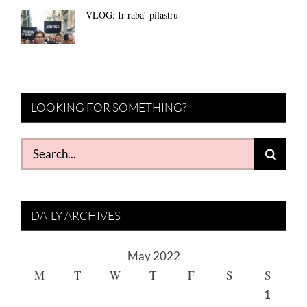
VLOG: Ir-raba’ pilastru
LOOKING FOR SOMETHING?
Search
for:
DAILY ARCHIVES
May 2022
M
T
W
T
F
S
S
1