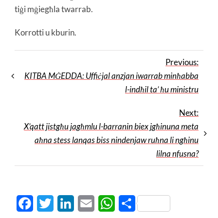
tiġi mġiegħla twarrab.
Korrotti u kburin.
Previous:
KITBA MĠEDDA: Uffiċjal anzjan iwarrab minħabba
l-indħil ta’ ħu ministru
Next:
X’qatt jistgħu jagħmlu l-barranin biex jgħinuna meta
aħna stess lanqas biss nindenjaw ruħna li ngħinu
lilna nfusna?
Facebook
Twitter
LinkedIn
Email
WhatsApp
Share