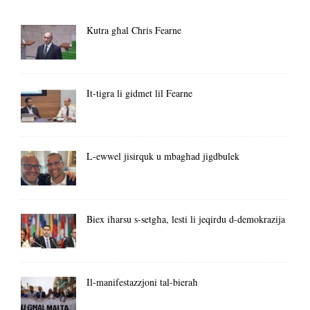
Kutra għal Chris Fearne
It-tigra li gidmet lil Fearne
L-ewwel jisirquk u mbagħad jigdbulek
Biex iħarsu s-setgħa, lesti li jeqirdu d-demokrazija
Il-manifestazzjoni tal-bieraħ