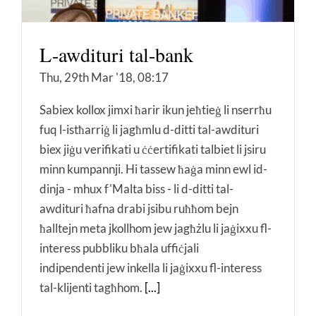
L-awdituri tal-bank
Thu, 29th Mar '18, 08:17
Sabiex kollox jimxi ħarir ikun jeħtieġ li nserrħu
fuq l-istħarriġ li jagħmlu d-ditti tal-awdituri
biex jiġu verifikati u ċċertifikati talbiet li jsiru
minn kumpannji. Hi tassew ħaġa minn ewl id-
dinja - mhux f'Malta biss - li d-ditti tal-
awdituri ħafna drabi jsibu ruħħom bejn
ħalltejn meta jkollhom jew jagħżlu li jaġixxu fl-
interess pubbliku bħala uffiċjali
indipendenti jew inkella li jaġixxu fl-interess
tal-klijenti tagħhom.
[...]