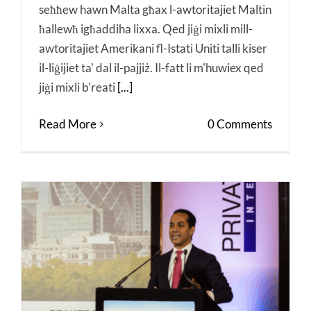
seħħew hawn Malta għax l-awtoritajiet Maltin
ħallewħ igħaddiha lixxa. Qed jiġi mixli mill-
awtoritajiet Amerikani fl-Istati Uniti talli kiser
il-liġijiet ta' dal il-pajjiż. Il-fatt li m'huwiex qed
jiġi mixli b'reati
[...]
Read More
0 Comments