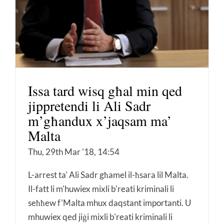
Issa tard wisq għal min qed
jippretendi li Ali Sadr
m’għandux x’jaqsam ma’
Malta
Thu, 29th Mar '18, 14:54
L-arrest ta' Ali Sadr għamel il-ħsara lil Malta.
Il-fatt li m'huwiex mixli b'reati kriminali li
seħħew f'Malta mhux daqstant importanti. U
mhuwiex qed jiġi mixli b'reati kriminali li