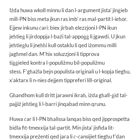
Iżda huwa wkoll minnu li dan l-argument jista’ jinġieb
mill-PN biss meta jkun ras imb’ ras mal-partit l-ieħor.
Ejjew inkunu ċari: biex jirbaħ elezzjoni l-PN ikun
jeħtieġ li jirdoppja l-bażi tal-appoġġ li jgawdi. U jkun
jeħtieġlu li jneħħi kull ostaklu li qed iżommu milli
jagħmel dan. M’hix soluzzjoni li tipprova
tiġġieled kontra l-populiżmu bil-populiżmu
stess. F’għażla bejn populista oriġinali u l-kopja tiegħu,
x’aktarx li n-nies dejjem tippreferi lill-original.
Għandhom kull dritt jarawni ikraħ, iżda għall-ġid tal-
pajjiż jeħtieġ li l-barri jinqabad minn qrunu.
Huwa ċar li l-PN bħalissa lanqas biss qed jipprospetta
bidla fit-tmexxija tal-partit. Min jista’ jisfida lit-
tmexxija preżenti qed jara li ċ-ċansijiet tiegħu f’dan