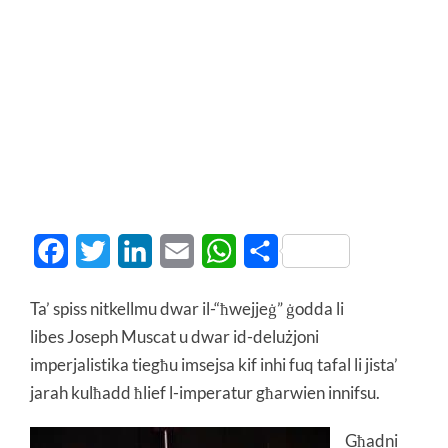
Facebook
Twitter
LinkedIn
Email
WhatsApp
Share
Ta’ spiss nitkellmu dwar il-“ħwejjeġ” ġodda li
libes Joseph Muscat u dwar id-delużjoni
imperjalistika tiegħu imsejsa kif inhi fuq tafal li jista’
jarah kulħadd ħlief l-imperatur għarwien innifsu.
Għadni