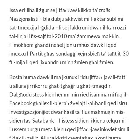
Issa erħilha li żgur se jitfaċċaw klikka ta’
trolls
Nazzjonalisti – bla dubju akkwist mill-aktar sublimi
tat-tmexxija l-ġdida – li se jfakkruni dwar il-karrozzi
tal-linja li fis-sajf tal-2010 ma’ żammewx mal-ħin.
F’moħħom għandi neħel jien u mhux dawk li qed
imexxu l-Partit għas-sondaġġi xejn sbieħ ta’ taħt it-30
fil-mija li qed jixxandru minn żmien għal żmien.
Bosta huma dawk li ma jkunux iridu jiffaċċjaw il-fatti
u allura jirrikorru għat-tgħajjr u għat-tmaqdir.
Dalgħodu stess kien hemm min ried isammarni fuq il-
Facebook għaliex il-bieraħ żvelajt l-aħbar li qed isiru
investigazzjonijiet dwar ħasil ta’ flus maħmuġin mis-
sidien tas-Satabank – l-istess sidien li kienu telqu mil-
Lussemburgu meta kienu qed jiffaċċjaw inkwiet simili
f’dak il-pajjiż. Allura kkritikawni għax, skont huma,