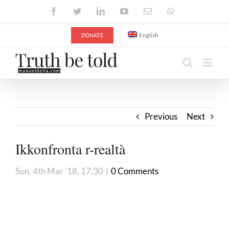
Skip
Facebook
Twitter
LinkedIn
YouTube
Email
WhatsApp
to
content
DONATE
English
Previous
Next
Ikkonfronta r-realtà
Sun, 4th Mar '18, 17:30
|
0 Comments