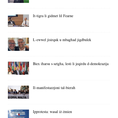
It-tigra li gidmet lil Fearne
L-ewwel jisirquk u mbagħad jigdbulek
Biex iħarsu s-setgħa, lesti li jeqirdu d-demokrazija
Il-manifestazzjoni tal-bieraħ
Ipprotesta: wasal iż-żmien