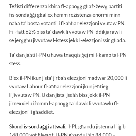
Teżisti differenza kbira fl-appoġġ għaż-żewġ partiti
fis-sondaġġi għaliex hemm reżistenza enormi minn
naħa ta’ bosta votanti li fl-aħħar elezzjoni vvutaw PN.
Fil-fatt 62% biss ta’ dawk li vvotaw PN iddikjaraw li
se jerġgħu jivvutaw l-istess jekk l-elezzjoni ssir għada.
Ta’ dan jaħti l-PN u huwa tnaqqis ġej mill-kamp tal-PN
stess.
Biex il-PN ikun jista’ jirbaħ elezzjoni madwar 20,000 li
vvutaw Labour fl-aħħar elezzjoni jkun jeħtieġ
li jivvutaw PN. U dan jista’ jseħħ biss jekk il-PN
jirnexxielu iżomm l-appoġġ ta’ dawk li vvutawlu fl-
elezzjoni li għaddiet.
Skond
is-sondaġġi attwali
, il-PL għandu jistenna li jġib
148,000 vot filwaqt li l-PN għandu jġib 84,000 –