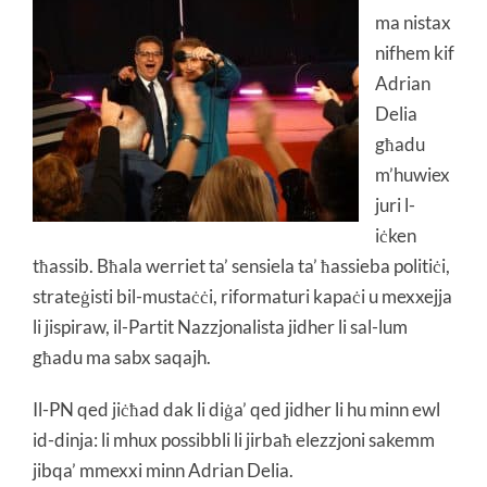
ma nistax
nifhem kif
Adrian
Delia
għadu
m’huwiex
juri l-
iċken
tħassib. Bħala werriet ta’ sensiela ta’ ħassieba politiċi,
strateġisti bil-mustaċċi, riformaturi kapaċi u mexxejja
li jispiraw, il-Partit Nazzjonalista jidher li sal-lum
għadu ma sabx saqajh.
Il-PN qed jiċħad dak li diġa’ qed jidher li hu minn ewl
id-dinja: li mhux possibbli li jirbaħ elezzjoni sakemm
jibqa’ mmexxi minn Adrian Delia.