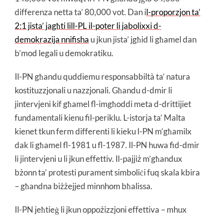
differenza netta ta’ 80,000 vot. Dan i
l-proporzjon ta’
2:1 jista’ jagħti lill-PL il-poter li jabolixxi d-
demokrazija nnifisha
u jkun jista’ jgħid li għamel dan
b’mod legali u demokratiku.
Il-PN għandu quddiemu responsabbiltà ta’ natura
kostituzzjonali u nazzjonali. Għandu d-dmir li
jintervjeni kif għamel fl-imgħoddi meta d-drittijiet
fundamentali kienu fil-periklu. L-istorja ta’ Malta
kienet tkun ferm differenti li kieku l-PN m’għamilx
dak li għamel fl-1981 u fl-1987. Il-PN huwa fid-dmir
li jintervjeni u li jkun effettiv. Il-pajjiż m’għandux
bżonn ta’ protesti purament simboliċi fuq skala kbira
– għandna biżżejjed minnhom bħalissa.
Il-PN jeħtieġ li jkun oppożizzjoni effettiva – mhux