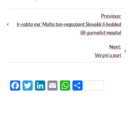
Previous:
Ir-rabta ma’ Malta tan-negozjant Slovakk li hedded
lill-ġurnalist maqtul
Next:
Verġni u puri
Facebook
Twitter
LinkedIn
Email
WhatsApp
Share