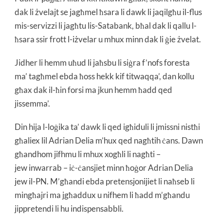
dak li żvelajt se jagħmel ħsara li dawk li jaqilgħu il-flus
mis-servizzi li jagħtu lis-Satabank, bħal dak li qallu l-
ħsara ssir frott l-iżvelar u mhux minn dak li ġie żvelat.
Jidher li hemm uħud li jaħsbu li siġra f’nofs foresta
ma’ tagħmel ebda ħoss hekk kif titwaqqa’, dan kollu
għax dak il-ħin forsi ma jkun hemm ħadd qed
jissemma’.
Din hija l-loġika ta’ dawk li qed igħiduli li jmissni nistħi
għaliex lil Adrian Delia m’hux qed nagħtih ċans. Dawn
għandhom jifhmu li mhux xogħli li nagħti –
jew inwarrab – iċ-ċansjiet minn ħoġor Adrian Delia
jew il-PN. M’għandi ebda pretensjonijiet li naħseb li
mingħajri ma jgħaddux u nifhem li ħadd m’għandu
jippretendi li hu indispensabbli.