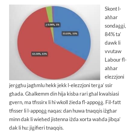
Skont l-
aħħar
sondaġġi,
84% ta’
dawk li
vvutaw
Labour fl-
aħħar
elezzjoni
jerġgħu jagħmlu hekk jekk l-elezzjoni terġa’ ssir
għada. Għalkemm din hija kisba rari għal kwalsiasi
gvern, ma tfissirx li hi wkoll żieda fl-appoġġ. Fil-fatt
tfisser li l-appoġġ naqas: dan huwa tnaqqis iżgħar
minn dak li wieħed jistenna iżda xorta waħda jibqa’
dak li hu: jiġifieri tnaqqis.