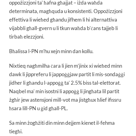
oppożizzjoni ta’ ħafna għajjat – iżda waħda
determinata, magħquda u konsistenti. Oppożizzjoni
effettiva li wieħed għandu jifhem li hi alternattiva
vijabbli għall-gvern u li tkun waħda b’ċans tajjeb li
tirbaħ elezzjoni.
Bħalissa l-PN m’hu xejn minn dan kollu.
Nixtieq nagħmilha ċara li jien m’jinix xi wieħed minn
dawk li jippreferu li jappoġġjaw partit li mis-sondaġġi
jidher li għandu l-appoġġ ta’ 2.5% biss tal-elettorat.
Naqbel ma’ min isostni li appoġġ li jingħata lil partit
żgħir jew astensjoni mill-vot ma jistgħux ħlief ifissru
ħsara lill-PN u ġid għall-PL.
Sa minn żogħżiti din minn dejjem kienet il-fehma
tiegħi.