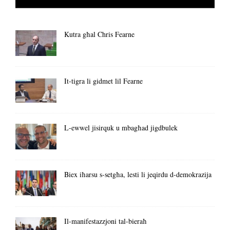
Kutra għal Chris Fearne
It-tigra li gidmet lil Fearne
L-ewwel jisirquk u mbagħad jigdbulek
Biex iħarsu s-setgħa, lesti li jeqirdu d-demokrazija
Il-manifestazzjoni tal-bieraħ