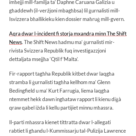
imħejji mill-familja ta’ Daphne Caruana Galizia u
għaddewh (il-verżjoni mbagħbsa) lil ġurnalisti mill-
Isvizzera bħallikieku kien dossier maħruġ mill-gvern.
Aqra dwar l-inċident fi storja mxandra minn The Shift
News
. The Shift News ħadmu ma’ ġurnalisti mir-
rivista Svizzera Republik fuq investigazzjoni
dettaljata msejjħa ‘Qtil f’Malta’.
Fir-rapport tagħha Republik kitbet dwar laqgħa
stramba li ġurnalisti tagħha kellhom ma’ Glenn
Bedingfield u ma’ Kurt Farrugia, liema laqgħa
ntemmet hekk dawn ingħataw rapport li kienu diġà
qraw qabel iżda li kellu partijiet minnu mħassra.
Il-parti mħassra kienet tittratta dwar l-allegati
rabtiet li għandu l-Kummissarju tal-Pulizija Lawrence