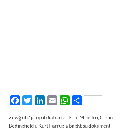
Facebook
Twitter
LinkedIn
Email
WhatsApp
Share
Żewġ uffċjali qrib ħafna tal-Prim Ministru, Glenn
Bedingfield u Kurt Farrugia bagħbsu dokument