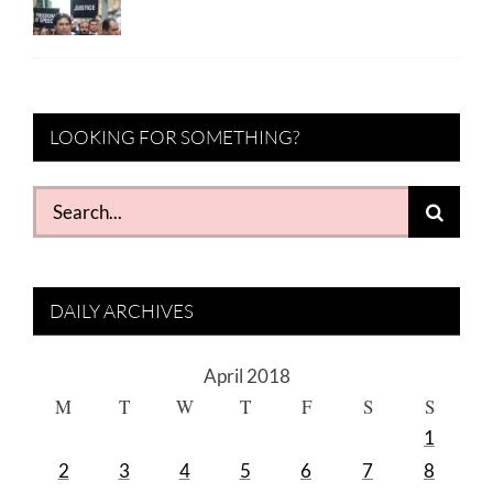
LOOKING FOR SOMETHING?
Search
for:
DAILY ARCHIVES
April 2018
M
T
W
T
F
S
S
1
2
3
4
5
6
7
8