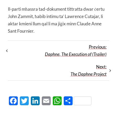
Il-parti mħassra tad-dokument tittratta dwar ċertu
John Zammit, ħabib intimu ta’ Lawrence Cutajar, li
aktar kmieni llum qal li ma jiġix minn Claude Anne
Sant Fournier.
Previous:
Daphne, The Execution of (Trailer)
Next:
The Daphne Project
Facebook
Twitter
LinkedIn
Email
WhatsApp
Share