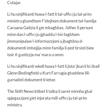
Cutajar.
Li hu sinjifikanti huwa l-fatt li tal-uffiċċju tal-prim
ministru għandhom f’idejhom dokument tal-familja
Caruana Galizia li ġie mbagħbas. Jidher li persuni
minn dan l-uffiċċju jgħaddu l-ħin tagħhom
jimmanipulaw l-informazzjoni u jbagħbsu d-
dokumenti imħejjija minn familja li qed tirsisti biex
issir il-ġustizzja ma’ mara u omm.
Li hu sinjifikanti wkoll huwa l-fatt li jista’ jkun li bi żball
Glenn Bedingfield u Kurt Farrugia għaddew lill-
ġurnalisti dokument b’ieħor.
The Shift News kitbet li talba li saret minnha għal
spjegazzjoni ġiet injorata mill-uffiċċju tal-prim
ministru.