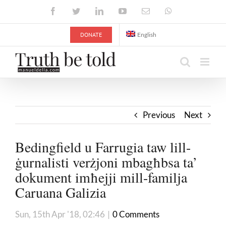
Skip
Facebook
Twitter
LinkedIn
YouTube
Email
WhatsApp
to
content
DONATE
English
Previous
Next
Bedingfield u Farrugia taw lill-
ġurnalisti verżjoni mbagħbsa ta’
dokument imħejji mill-familja
Caruana Galizia
Sun, 15th Apr '18, 02:46
|
0 Comments