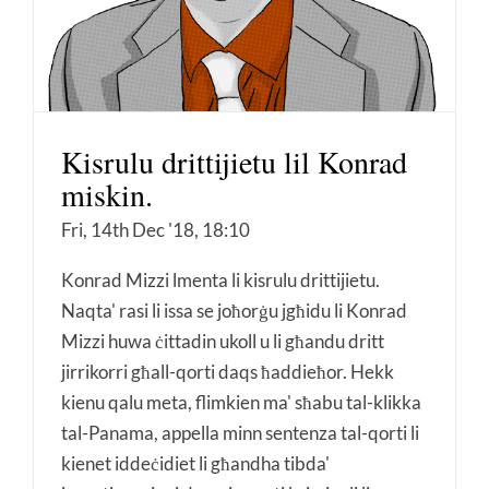
Kisrulu drittijietu lil Konrad
miskin.
Fri, 14th Dec '18, 18:10
Konrad Mizzi lmenta li kisrulu drittijietu.
Naqta' rasi li issa se joħorġu jgħidu li Konrad
Mizzi huwa ċittadin ukoll u li għandu dritt
jirrikorri għall-qorti daqs ħaddieħor. Hekk
kienu qalu meta, flimkien ma' sħabu tal-klikka
tal-Panama, appella minn sentenza tal-qorti li
kienet iddeċidiet li għandha tibda'