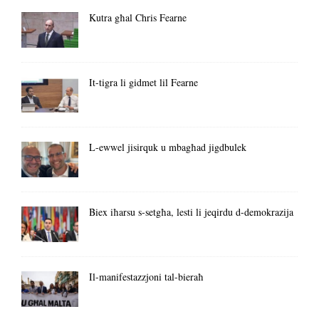
Kutra għal Chris Fearne
It-tigra li gidmet lil Fearne
L-ewwel jisirquk u mbagħad jigdbulek
Biex iħarsu s-setgħa, lesti li jeqirdu d-demokrazija
Il-manifestazzjoni tal-bieraħ