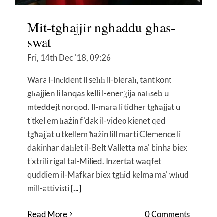
Mit-tgħajjir ngħaddu għas-
swat
Fri, 14th Dec '18, 09:26
Wara l-inċident li seħħ il-bieraħ, tant kont
għajjien li lanqas kelli l-enerġija naħseb u
mteddejt norqod. Il-mara li tidher tgħajjat u
titkellem ħażin f'dak il-video kienet qed
tgħajjat u tkellem ħażin lill marti Clemence li
dakinhar daħlet il-Belt Valletta ma' binha biex
tixtrili rigal tal-Milied. Inzertat waqfet
quddiem il-Mafkar biex tgħid kelma ma' wħud
mill-attivisti
[...]
Read More
0 Comments