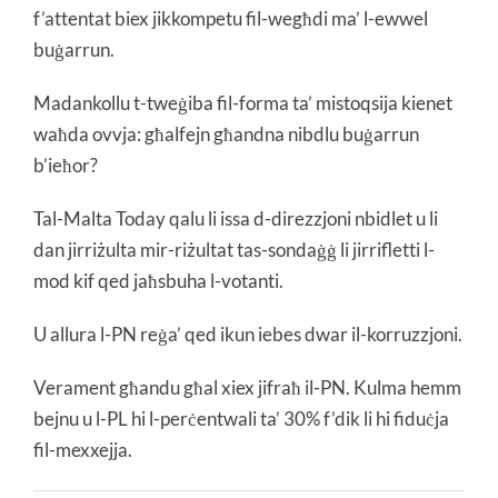
f’attentat biex jikkompetu fil-wegħdi ma’ l-ewwel
buġarrun.
Madankollu t-tweġiba fil-forma ta’ mistoqsija kienet
waħda ovvja: għalfejn għandna nibdlu buġarrun
b’ieħor?
Tal-Malta Today qalu li issa d-direzzjoni nbidlet u li
dan jirriżulta mir-riżultat tas-sondaġġ li jirrifletti l-
mod kif qed jaħsbuha l-votanti.
U allura l-PN reġa’ qed ikun iebes dwar il-korruzzjoni.
Verament għandu għal xiex jifraħ il-PN. Kulma hemm
bejnu u l-PL hi l-perċentwali ta’ 30% f’dik li hi fiduċja
fil-mexxejja.