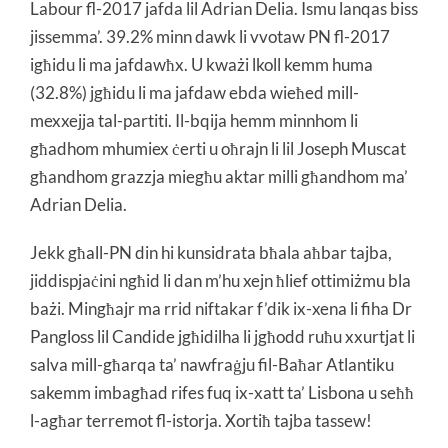
Labour fl-2017 jafda lil Adrian Delia. Ismu lanqas biss
jissemma’. 39.2% minn dawk li vvotaw PN fl-2017
igħidu li ma jafdawħx. U kważi lkoll kemm huma
(32.8%) jgħidu li ma jafdaw ebda wieħed mill-
mexxejja tal-partiti. Il-bqija hemm minnhom li
għadhom mhumiex ċerti u oħrajn li lil Joseph Muscat
għandhom grazzja miegħu aktar milli għandhom ma’
Adrian Delia.
Jekk għall-PN din hi kunsidrata bħala aħbar tajba,
jiddispjaċini ngħid li dan m’hu xejn ħlief ottimiżmu bla
bażi. Mingħajr ma rrid niftakar f’dik ix-xena li fiha Dr
Pangloss lil Candide jgħidilha li jgħodd ruħu xxurtjat li
salva mill-għarqa ta’ nawfraġju fil-Baħar Atlantiku
sakemm imbagħad rifes fuq ix-xatt ta’ Lisbona u seħħ
l-agħar terremot fl-istorja. Xortiħ tajba tassew!