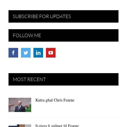
SUBSCRIBE FOR UPDATES
FOLLOW ME
MOST RECENT
Kutra għal Chris Fearne
It-tigra li gidmet lil Fearne