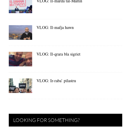
VLOG: Il-marda tal-Maltin
VLOG: Il-mafja hawn
VLOG: Il-qrara bla sigriet
VLOG: Ir-raba’ pilastru
LOOKING FOR SOMETHING?