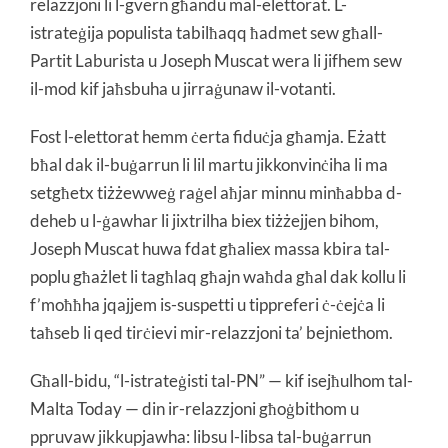
relazzjoni li l-gvern għandu mal-elettorat. L-
istrateġija populista tabilħaqq ħadmet sew għall-
Partit Laburista u Joseph Muscat wera li jifhem sew
il-mod kif jaħsbuha u jirraġunaw il-votanti.
Fost l-elettorat hemm ċerta fiduċja għamja. Eżatt
bħal dak il-buġarrun li lil martu jikkonvinċiha li ma
setgħetx tiżżewweġ raġel aħjar minnu minħabba d-
deheb u l-ġawhar li jixtrilha biex tiżżejjen bihom,
Joseph Muscat huwa fdat għaliex massa kbira tal-
poplu għażlet li tagħlaq għajn waħda għal dak kollu li
f’moħħha jqajjem is-suspetti u tippreferi ċ-ċejċa li
taħseb li qed tirċievi mir-relazzjoni ta’ bejniethom.
Għall-bidu, “l-istrateġisti tal-PN” — kif isejħulhom tal-
Malta Today — din ir-relazzjoni għoġbithom u
ppruvaw jikkupjawha: libsu l-libsa tal-buġarrun