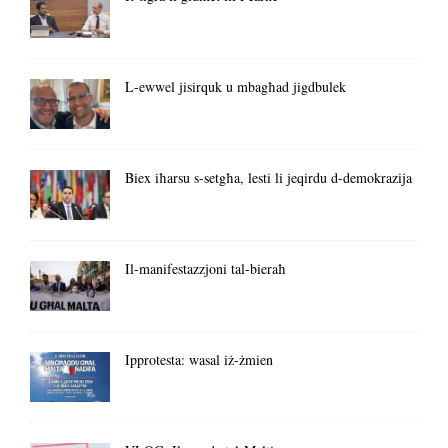
L-ewwel jisirquk u mbagħad jigdbulek
Biex iħarsu s-setgħa, lesti li jeqirdu d-demokrazija
Il-manifestazzjoni tal-bieraħ
Ipprotesta: wasal iż-żmien