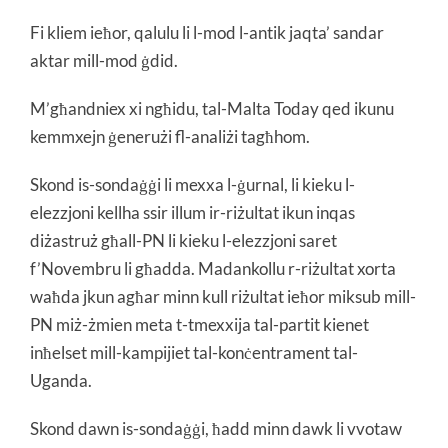
Fi kliem ieħor, qalulu li l-mod l-antik jaqta’ sandar
aktar mill-mod ġdid.
M’għandniex xi ngħidu, tal-Malta Today qed ikunu
kemmxejn ġenerużi fl-analiżi tagħhom.
Skond is-sondaġġi li mexxa l-ġurnal, li kieku l-
elezzjoni kellha ssir illum ir-riżultat ikun inqas
diżastruż għall-PN li kieku l-elezzjoni saret
f’Novembru li għadda. Madankollu r-riżultat xorta
waħda jkun agħar minn kull riżultat ieħor miksub mill-
PN miż-żmien meta t-tmexxija tal-partit kienet
inħelset mill-kampijiet tal-konċentrament tal-
Uganda.
Skond dawn is-sondaġġi, ħadd minn dawk li vvotaw