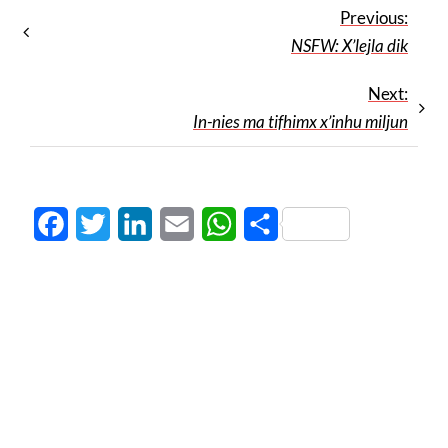
Previous:
NSFW: X’lejla dik
Next:
In-nies ma tifhimx x’inhu miljun
Facebook
Twitter
LinkedIn
Email
WhatsApp
Share