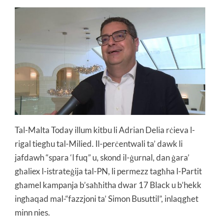
Tal-Malta Today illum kitbu li Adrian Delia rċieva l-
rigal tiegħu tal-Milied. Il-perċentwali ta’ dawk li
jafdawh “spara ‘l fuq” u, skond il-ġurnal, dan ġara’
għaliex l-istrateġija tal-PN, li permezz tagħha l-Partit
għamel kampanja b’saħħitha dwar 17 Black u b’hekk
ingħaqad mal-“fazzjoni ta’ Simon Busuttil”, inlaqgħet
minn nies.