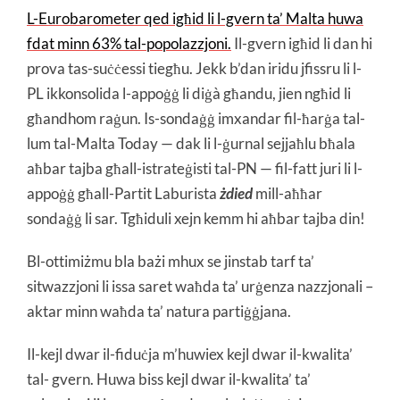
L-Eurobarometer qed igħid li l-gvern ta’ Malta huwa
fdat minn 63% tal-popolazzjoni.
Il-gvern igħid li dan hi
prova tas-suċċessi tiegħu. Jekk b’dan iridu jfissru li l-
PL ikkonsolida l-appoġġ li diġà għandu, jien ngħid li
għandhom raġun. Is-sondaġġ imxandar fil-ħarġa tal-
lum tal-Malta Today — dak li l-ġurnal sejjaħlu bħala
aħbar tajba għall-istrateġisti tal-PN — fil-fatt juri li l-
appoġġ għall-Partit Laburista
żdied
mill-aħħar
sondaġġ li sar. Tgħiduli xejn kemm hi aħbar tajba din!
Bl-ottimiżmu bla bażi mhux se jinstab tarf ta’
sitwazzjoni li issa saret waħda ta’ urġenza nazzjonali –
aktar minn waħda ta’ natura partiġġjana.
Il-kejl dwar il-fiduċja m’huwiex kejl dwar il-kwalita’
tal- gvern. Huwa biss kejl dwar il-kwalita’ ta’