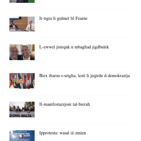
It-tigra li gidmet lil Fearne
L-ewwel jisirquk u mbagħad jigdbulek
Biex iħarsu s-setgħa, lesti li jeqirdu d-demokrazija
Il-manifestazzjoni tal-bieraħ
Ipprotesta: wasal iż-żmien