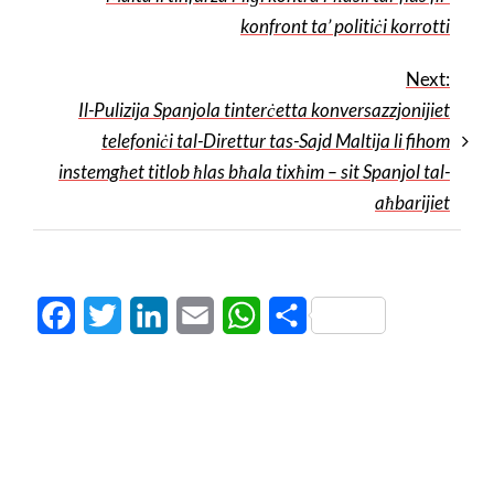
konfront ta’ politiċi korrotti
Next:
Il-Pulizija Spanjola tinterċetta konversazzjonijiet
telefoniċi tal-Direttur tas-Sajd Maltija li fihom
instemgħet titlob ħlas bħala tixħim – sit Spanjol tal-
aħbarijiet
Facebook
Twitter
LinkedIn
Email
WhatsApp
Share