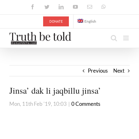
Skip
Facebook
Twitter
LinkedIn
YouTube
Email
WhatsApp
to
content
DONATE
English
Previous
Next
Jinsa’ dak li jaqbillu jinsa’
Mon, 11th Feb '19, 10:03
|
0 Comments