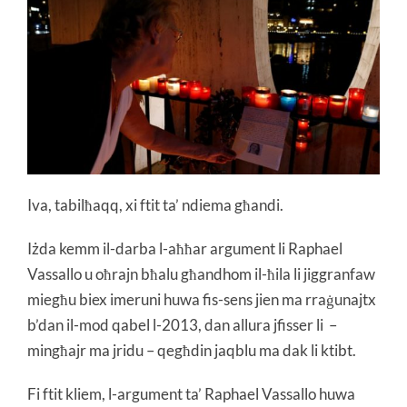
Iva, tabilħaqq, xi ftit ta’ ndiema għandi.
Iżda kemm il-darba l-aħħar argument li Raphael
Vassallo u oħrajn bħalu għandhom il-ħila li jiggranfaw
miegħu biex imeruni huwa fis-sens jien ma rraġunajtx
b’dan il-mod qabel l-2013, dan allura jfisser li –
mingħajr ma jridu – qegħdin jaqblu ma dak li ktibt.
Fi ftit kliem, l-argument ta’ Raphael Vassallo huwa