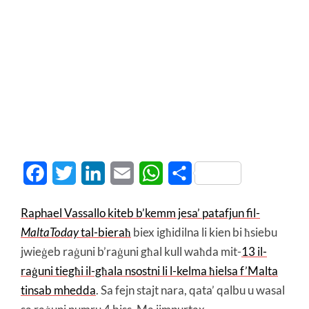
Facebook
Twitter
LinkedIn
Email
WhatsApp
Share
Raphael Vassallo kiteb b’kemm jesa’ patafjun fil-
MaltaToday
tal-bieraħ
biex igħidilna li kien bi ħsiebu
jwieġeb raġuni b’raġuni għal kull waħda mit-
13 il-
raġuni tiegħi il-għala nsostni li l-kelma ħielsa f’Malta
tinsab mhedda
. Sa fejn stajt nara, qata’ qalbu u wasal