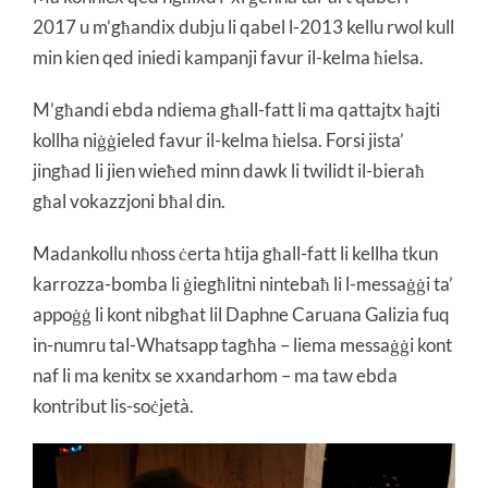
2017 u m’għandix dubju li qabel l-2013 kellu rwol kull
min kien qed iniedi kampanji favur il-kelma ħielsa.
M’għandi ebda ndiema għall-fatt li ma qattajtx ħajti
kollha niġġieled favur il-kelma ħielsa. Forsi jista’
jingħad li jien wieħed minn dawk li twilidt il-bieraħ
għal vokazzjoni bħal din.
Madankollu nħoss ċerta ħtija għall-fatt li kellha tkun
karrozza-bomba li ġiegħlitni nintebaħ li l-messaġġi ta’
appoġġ li kont nibgħat lil Daphne Caruana Galizia fuq
in-numru tal-Whatsapp tagħha – liema messaġġi kont
naf li ma kenitx se xxandarhom – ma taw ebda
kontribut lis-soċjetà.