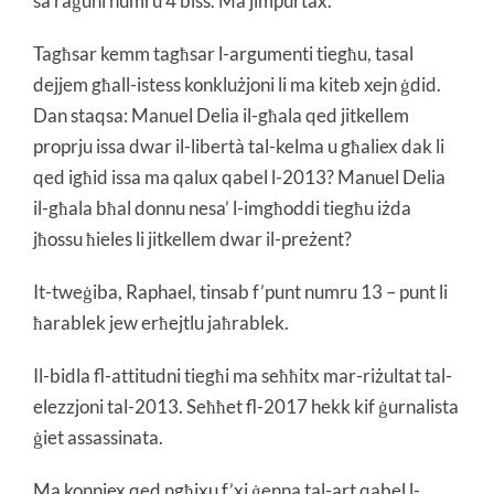
sa raġuni numru 4 biss. Ma jimpurtax.
Tagħsar kemm tagħsar l-argumenti tiegħu, tasal
dejjem għall-istess konklużjoni li ma kiteb xejn ġdid.
Dan staqsa: Manuel Delia il-għala qed jitkellem
proprju issa dwar il-libertà tal-kelma u għaliex dak li
qed igħid issa ma qalux qabel l-2013? Manuel Delia
il-għala bħal donnu nesa’ l-imgħoddi tiegħu iżda
jħossu ħieles li jitkellem dwar il-preżent?
It-tweġiba, Raphael, tinsab f’punt numru 13 – punt li
ħarablek jew erħejtlu jaħrablek.
Il-bidla fl-attitudni tiegħi ma seħħitx mar-riżultat tal-
elezzjoni tal-2013. Seħħet fl-2017 hekk kif ġurnalista
ġiet assassinata.
Ma konniex qed ngħixu f’xi ġenna tal-art qabel l-