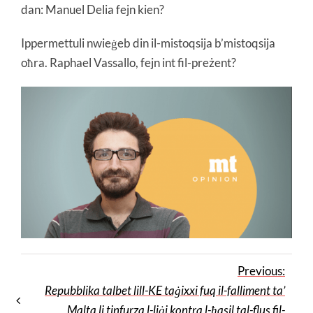
dan: Manuel Delia fejn kien?
Ippermettuli nwieġeb din il-mistoqsija b’mistoqsija
oħra. Raphael Vassallo, fejn int fil-preżent?
Previous:
Repubblika talbet lill-KE taġixxi fuq il-falliment ta’
Malta li tinfurza l-liġi kontra l-ħasil tal-flus fil-