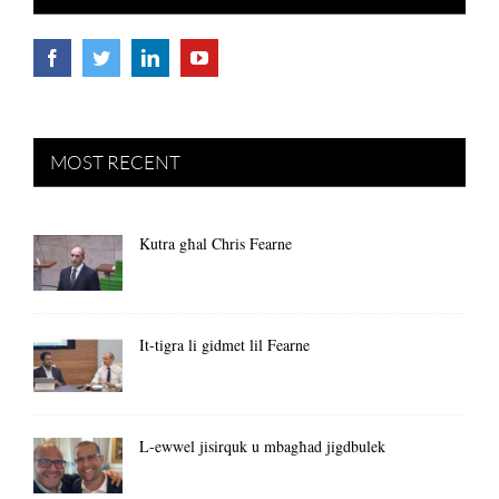
MOST RECENT
Kutra għal Chris Fearne
It-tigra li gidmet lil Fearne
L-ewwel jisirquk u mbagħad jigdbulek