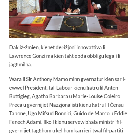
Dak iż-żmien, kienet deċiżjoni innovattiva li
Lawrence Gonzi ma kien taħt ebda obbligu legali li
jagħmilha.
Wara li Sir Anthony Mamo minn gvernatur kien sar l-
ewwel President, tal-Labour kienu ħatru lil Anton
Buttigieg, Agatha Barbara u Marie-Louise Coleiro
Preca u gvernijiet Nazzjonalisti kienu ħatru lil Ċensu
Tabone, Ugo Mifsud Bonnici, Guido de Marco u Eddie
Fenech Adami. Ilkoll kienu servew bħala ministri fil-
gvernijiet tagħhom u kellhom karrieri twal fil-partiti