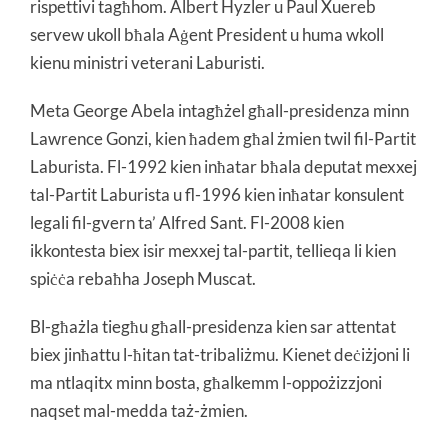
rispettivi tagħhom. Albert Hyzler u Paul Xuereb
servew ukoll bħala Aġent President u huma wkoll
kienu ministri veterani Laburisti.
Meta George Abela intagħżel għall-presidenza minn
Lawrence Gonzi, kien ħadem għal żmien twil fil-Partit
Laburista. Fl-1992 kien inħatar bħala deputat mexxej
tal-Partit Laburista u fl-1996 kien inħatar konsulent
legali fil-gvern ta’ Alfred Sant. Fl-2008 kien
ikkontesta biex isir mexxej tal-partit, tellieqa li kien
spiċċa rebaħha Joseph Muscat.
Bl-għażla tiegħu għall-presidenza kien sar attentat
biex jinħattu l-ħitan tat-tribaliżmu. Kienet deċiżjoni li
ma ntlaqitx minn bosta, għalkemm l-oppożizzjoni
naqset mal-medda taż-żmien.