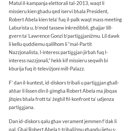
Matul il-kampanja elettorali tal-2013, waqt li
missieru kien għadu qed iservi bħala President,
Robert Abela kien tela’ fuq il-palk waqt mass meeting
Laburista u, b’mod tassew inkredibbli, għajjar lill-
gvern ta’ Lawrence Gonzi b’partiġġjaniżmu. Lil dawk
li kellu quddiemu qalilhom li “mal-Partit
Nazzjonalista, l-interess partiġġjan jirbaħ fuq l-
interess nazzjonali,” hekk kif missieru seqwih bi
kburija fuq it-televiżjoni mill-Palazz.
F’ dan il-kuntest, id-diskors tribali u partiġġjan għall-
aħħar li lissen din il-ġimgħa Robert Abela ma jibqax
jitqies bħala frott ta’ żegħil fil-konfront ta’ udjenza
partiġġjana.
Dan id-diskors qalu għax verament jemmen f’dak li
qal. Għal Robert Abela t-tribaliżmu għandu jieħu s-