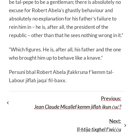
be tal-pepe to be a gentleman; there is absolutely no
excuse for Robert Abela’s ghastly behaviour and
absolutely no explanation for his father’s failure to
rein him in – he is, after all, the president of the
republic – other than that he sees nothing wrong in it.”
“Which figures. He is, after all, his father and the one
who brought him up to behave like a knave.”
Persuni bħal Robert Abela jfakkruna f’kemm tal-
Labour jiflaħ jaqa’ fil-baxx.
Previous:
Jean Claude Micallef kemm jiflaħ ikun ċuċ?
Next:
Il-ħtija tixgħel f’wiċċu