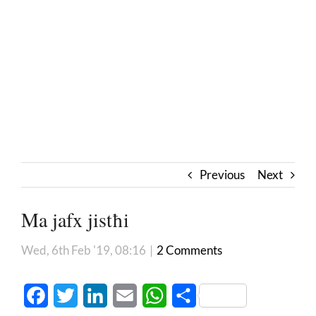
Previous
Next
Ma jafx jistħi
Wed, 6th Feb '19, 08:16
|
2 Comments
Facebook
Twitter
LinkedIn
Email
WhatsApp
Share