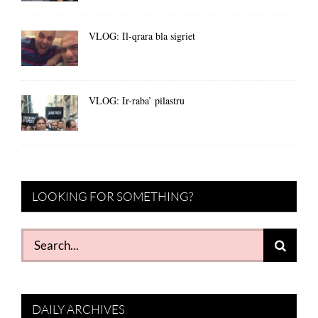
VLOG: Il-qrara bla sigriet
VLOG: Ir-raba’ pilastru
LOOKING FOR SOMETHING?
Search
for:
DAILY ARCHIVES