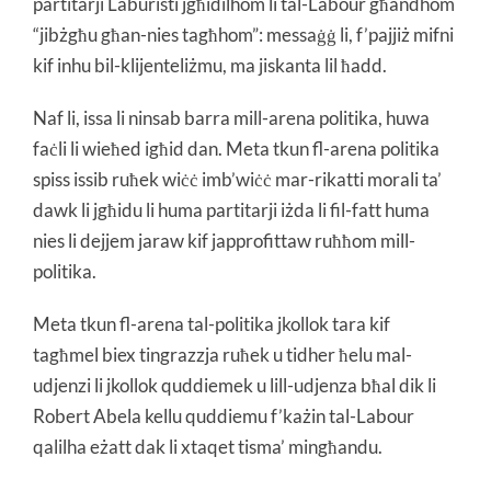
partitarji Laburisti jgħidilhom li tal-Labour għandhom
“jibżgħu għan-nies tagħhom”: messaġġ li, f’pajjiż mifni
kif inhu bil-klijenteliżmu, ma jiskanta lil ħadd.
Naf li, issa li ninsab barra mill-arena politika, huwa
faċli li wieħed igħid dan. Meta tkun fl-arena politika
spiss issib ruħek wiċċ imb’wiċċ mar-rikatti morali ta’
dawk li jgħidu li huma partitarji iżda li fil-fatt huma
nies li dejjem jaraw kif japprofittaw ruħħom mill-
politika.
Meta tkun fl-arena tal-politika jkollok tara kif
tagħmel biex tingrazzja ruħek u tidher ħelu mal-
udjenzi li jkollok quddiemek u lill-udjenza bħal dik li
Robert Abela kellu quddiemu f’każin tal-Labour
qalilha eżatt dak li xtaqet tisma’ mingħandu.