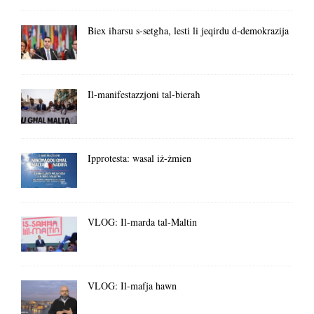
Biex iħarsu s-setgħa, lesti li jeqirdu d-demokrazija
Il-manifestazzjoni tal-bieraħ
Ipprotesta: wasal iż-żmien
VLOG: Il-marda tal-Maltin
VLOG: Il-mafja hawn