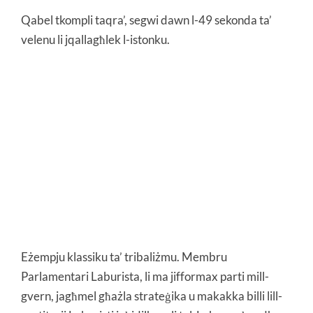
Qabel tkompli taqra’, segwi dawn l-49 sekonda ta’
velenu li jqallagħlek l-istonku.
Eżempju klassiku ta’ tribaliżmu. Membru
Parlamentari Laburista, li ma jifformax parti mill-
gvern, jagħmel għażla strateġika u makakka billi lill-