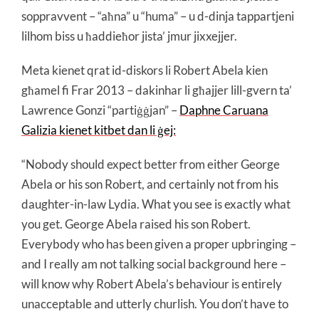
soppravvent – “aħna” u “huma” – u d-dinja tappartjeni
lilhom biss u ħaddieħor jista’ jmur jixxejjer.
Meta kienet qrat id-diskors li Robert Abela kien
għamel fi Frar 2013 – dakinhar li għajjer lill-gvern ta’
Lawrence Gonzi “partiġġjan” –
Daphne Caruana
Galizia kienet kitbet dan li ġej:
“Nobody should expect better from either George
Abela or his son Robert, and certainly not from his
daughter-in-law Lydia. What you see is exactly what
you get. George Abela raised his son Robert.
Everybody who has been given a proper upbringing –
and I really am not talking social background here –
will know why Robert Abela’s behaviour is entirely
unacceptable and utterly churlish. You don’t have to