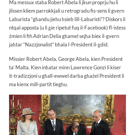
Ma messux staħa Robert Abela li jkun proprju hu li
jlissen kliem parrokkjali u retrogradu fis-sens li gvern
Laburista “għandu jieħu ħsieb lill-Laburisti”? Diskors li
ntqal apposta (u li ġie ripetut fuq il-Facebook) fl-istess
żmien li fih Adrian Delia għamel sejħa biex il-gvern
jaħtar “Nazzjonalist” bħala l-President il-ġdid.
Missier Robert Abela, George Abela, kien President
ta’ Malta. Kien inħatar minn Lawrence Gonzi li kiser
it-tradizzjoni u għall-ewwel darba għażel President li
ma kienx mill-partit tiegħu.