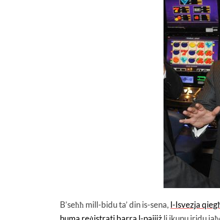
B’seħħ mill-bidu ta’ din is-sena,
l-Isvezja qieg
huma reġistrati barra l-pajjiż
li jkunu jridu ja