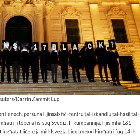
euters/Darrin Zammit Lupi
 Fenech, persuna li jinsab fiċ-ċentru tal-iskandlu tal-ħasil tal-
ħatri li topera fis-suq Svediż. Il-kumpannija, li jisimha
L&L
t ingħatat liċenzja mill-Isvezja biex tmexxi l-imħatri fuq 14 il-