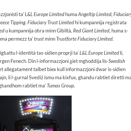
zzjonisti ta’
L&L Europe Limited
huma
Angeltip Limited, Fiduciar
Reece Tipping
.
Fiduciary Trust Limited
hi kumpannija reġistrata
ted
u kumpannija oħra minn Gibiltà,
Red Giant Limited
, huma s-
uma permezz ta’
trust
minn
Trustforte Fiduciary Limited.
għattu l-identità tas-sidien proprji ta’
L&L Europe Limited
li,
gen Fenech. Din l-informazzjoni ġiet mgħoddija lis-
Swedish
t allegatament talbet biex kull informazzjoni dwar is-sidien
jn, li l-ġurnal Svediż ismu ma kixfux, għandu rabtiet diretti ma
i għandhom rabtiet ma’
Tumas Group.