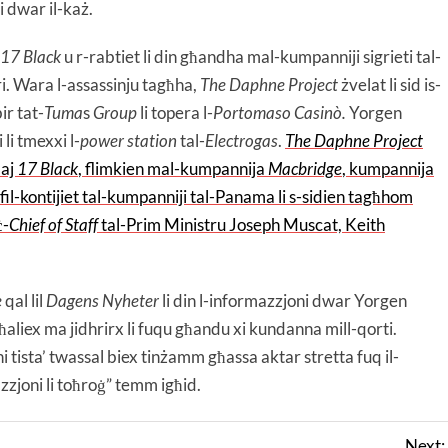
i dwar il-każ.
17 Black
u r-rabtiet li din għandha mal-kumpanniji sigrieti tal-
. Wara l-assassinju tagħha,
The Daphne Project
żvelat li sid is-
ir tat-
Tuma
s
Group
li topera l-
Portomaso Casinò.
Yorgen
li tmexxi l-
power station
tal-
Electrogas
.
The
Daphne Project
baj
17 Black
, flimkien mal-kumpannija
Macbridge
, kumpannija
fil-kontijiet tal-kumpanniji tal-Panama li s-sidien tagħhom
ċ-
Chief of Staff
tal-Prim Ministru Joseph Muscat, Keith
e
qal lil
Dagens Nyheter
li din l-informazzjoni dwar Yorgen
liex ma jidhrirx li fuqu għandu xi kundanna mill-qorti.
 tista’ twassal biex tinżamm għassa aktar stretta fuq il-
zjoni li toħroġ” temm igħid.
Next: