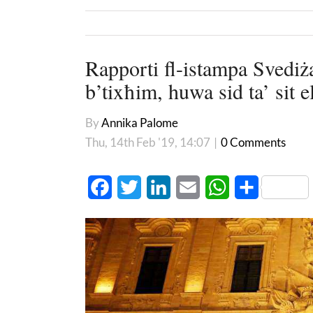
Rapporti fl-istampa Svediż
b’tixħim, huwa sid ta’ sit e
By
Annika Palome
Thu, 14th Feb '19, 14:07
|
0 Comments
Facebook
Twitter
LinkedIn
Email
WhatsApp
Share