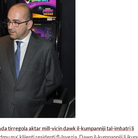
ħda tirregola aktar mill-viċin dawk il-kumpanniji tal-imħatri li
ħdmu ma’ klijenti residenti fl-Isvezja. Dawn il-kumpanniji li jkun