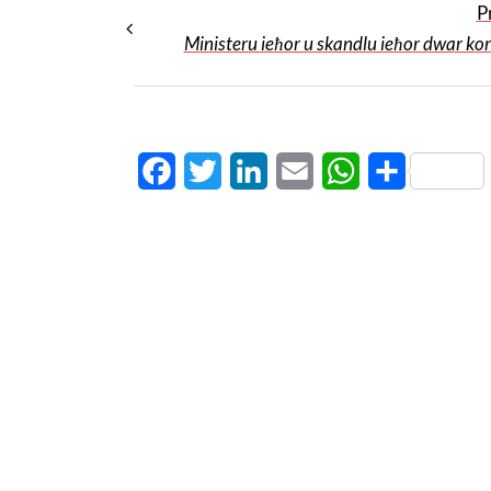
P
Ministeru ieħor u skandlu ieħor dwar kor
Facebook
Twitter
LinkedIn
Email
WhatsApp
Share