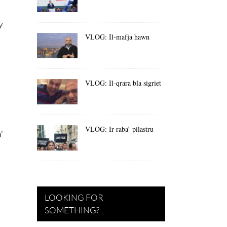
y
VLOG: Il-mafja hawn
VLOG: Il-qrara bla sigriet
VLOG: Ir-raba’ pilastru
’
LOOKING FOR
SOMETHING?