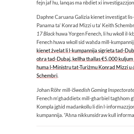
fejn jaf hu, lanqas ma nbdiet xi investigazzjon
Daphne Caruana Galizia kienet investigat lis-
Panama ta’ Konrad Mizzi u ta’ Keith Schembri
17 Black
huwa Yorgen Fenech, li hu wkoll il-kb
Fenech huwa wkoll sid waħda mill-kumpanniji 
kienet żvelat li l-kumpannija sigrieta tad-Du
oħra tad-Dubaj, kellha tħallas €5,000 kuljum 
huma l-Ministru tat-Turiżmu Konrad Mizzi u 
Schembri
.
Johan Röhr mill-i
Swedish Gaming Inspectorat
Fenech m’għaddietx mill-għarbiel tagħhom għa
Kompla jgħid madankollu li din l-informazzjoni
kumpannija. “Aħna nikkunsidraw kull informaz