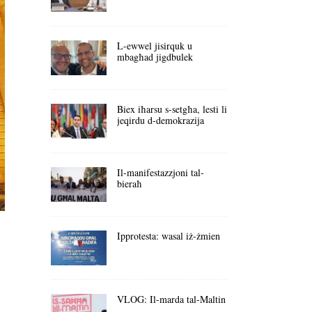
L-ewwel jisirquk u
mbagħad jigdbulek
Biex iħarsu s-setgħa, lesti li
jeqirdu d-demokrazija
Il-manifestazzjoni tal-
bieraħ
Ipprotesta: wasal iż-żmien
VLOG: Il-marda tal-Maltin