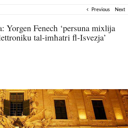
Previous
Next
a: Yorgen Fenech ‘persuna mixlija
lettroniku tal-imħatri fl-Isvezja’