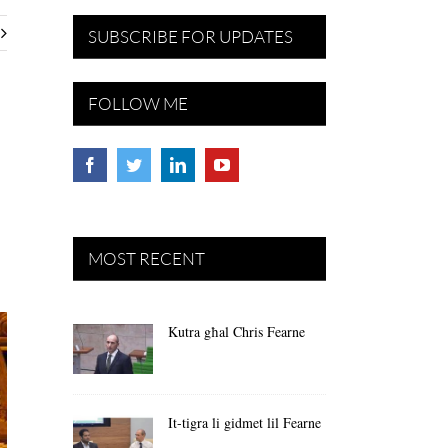
SUBSCRIBE FOR UPDATES
FOLLOW ME
MOST RECENT
Kutra għal Chris Fearne
It-tigra li gidmet lil Fearne