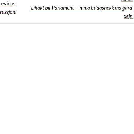
revious:
‘Dħakt bil-Parlament – imma b’daqshekk ma ġara’
ruzzjoni
xejn’