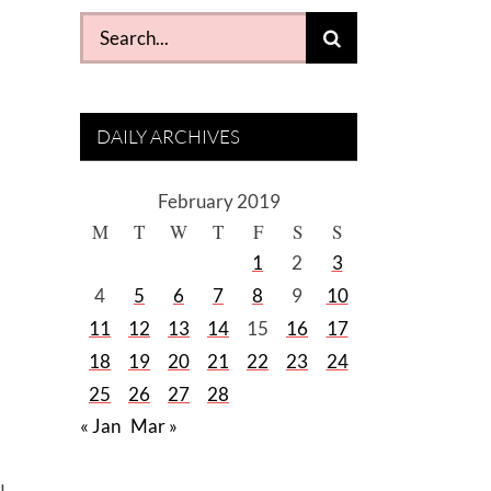
Search
for:
DAILY ARCHIVES
February 2019
M
T
W
T
F
S
S
1
2
3
4
5
6
7
8
9
10
11
12
13
14
15
16
17
18
19
20
21
22
23
24
25
26
27
28
« Jan
Mar »
u