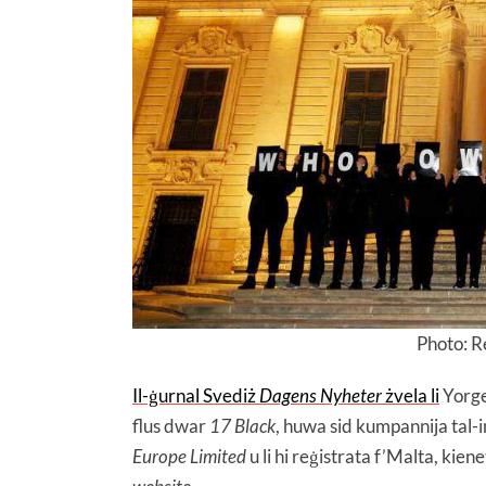
Photo: R
Il-ġurnal Svediż
Dagens Nyheter
żvela li
Yorgen
flus dwar
17 Black
, huwa sid kumpannija tal-im
Europe Limited
u li hi reġistrata f’Malta, kiene