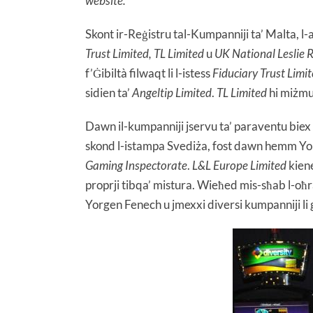
website.
Skont ir-Reġistru tal-Kumpanniji ta’ Malta, l-a
Trust Limited, TL Limited
u
UK National Leslie 
f’Ġibiltà filwaqt li l-istess
Fiduciary Trust Limi
sidien ta’
Angeltip Limited
.
TL Limited
hi miżm
Dawn il-kumpanniji jservu ta’ paraventu biex i
skond l-istampa Svediża, fost dawn hemm Yor
Gaming Inspectorate
.
L&L Europe Limited
kiene
proprji tibqa’ mistura. Wieħed mis-sħab l-oħra
Yorgen Fenech u jmexxi diversi kumpanniji l