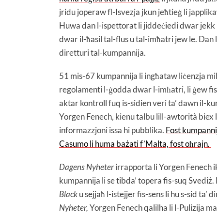
jridu joperaw fl-Isvezja jkun jeħtieġ li jappl
Huwa dan l-ispettorat li jiddeċiedi dwar jekk 
dwar il-ħasil tal-flus u tal-imħatri jew le. Dan 
diretturi tal-kumpannija.
51 mis-67 kumpannija li ingħataw liċenzja mill
regolamenti l-ġodda dwar l-imħatri, li ġew fis-
aktar kontroll fuq is-sidien veri ta’ dawn il
Yorgen Fenech, kienu talbu lill-awtorità biex 
informazzjoni issa hi pubblika.
Fost kumpannij
Casumo li huma bażati f’Malta, fost oħrajn.
Dagens Nyheter
irrapporta li Yorgen Fenech i
kumpannija li se tibda’ topera fis-suq Svediż.
Black
u sejjaħ l-istejjer fis-sens li hu s-sid ta
Nyheter,
Yorgen Fenech qalilha li l-Pulizija 