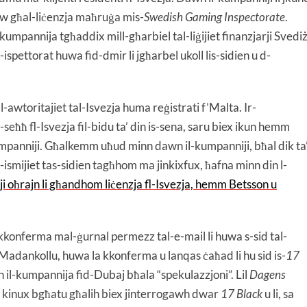
ikaw għal-liċenzja maħruġa mis-
Swedish Gaming Inspectorate
.
kumpannija tgħaddix mill-għarbiel tal-liġijiet finanzjarji Svediż
l-ispettorat huwa fid-dmir li jgħarbel ukoll lis-sidien u d-
-awtoritajiet tal-Isvezja huma reġistrati f’Malta. Ir-
seħħ fl-Isvezja fil-bidu ta’ din is-sena, saru biex ikun hemm
-kumpanniji. Għalkemm uħud minn dawn il-kumpanniji, bħal dik ta
l-ismijiet tas-sidien tagħhom ma jinkixfux, ħafna minn din l-
i oħrajn li għandhom liċenzja fl-Isvezja, hemm Betsson u
kkonferma mal-ġurnal permezz tal-e-mail li huwa s-sid tal-
 Madankollu, huwa la kkonferma u lanqas ċaħad li hu sid is-
17
’ din il-kumpannija fid-Dubaj bħala “spekulazzjoni”. Lil
Dagens
ma kinux bgħatu għalih biex jinterrogawh dwar
17 Black
u li, sa