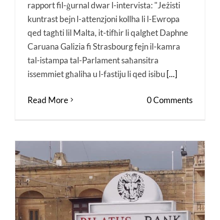
rapport fil-ġurnal dwar l-intervista: "Jeżisti
kuntrast bejn l-attenzjoni kollha li l-Ewropa
qed tagħti lil Malta, it-tifħir li qalgħet Daphne
Caruana Galizia fi Strasbourg fejn il-kamra
tal-istampa tal-Parlament saħansitra
issemmiet għaliha u l-fastiju li qed isibu
[...]
Read More
0 Comments