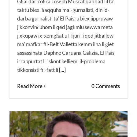
Għal darb'oħra Joseph Muscat qabbad lil ta'
taħtu biex iħaqquha mal-ġurnalisti, din id-
darba ġurnalisti ta' El Pais, u biex jippruvaw
jikkonvinċuhom li qed jagħmlu sewwa meta
jixkupaw ix-xemgħat u l-fjuri li qed jitħallew
ma' mafkar fil-Belt Valletta kemm ilha li ġiet
assassinata Daphne Caruana Galizia. El Pais
irrappurtat li "skont kelliem, il-problema
tikkonsisti fil-fatt li
[...]
Read More
0 Comments