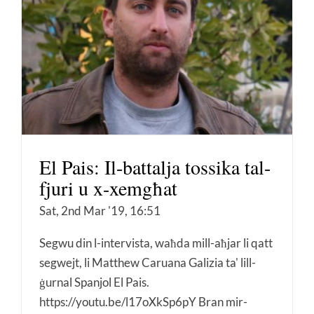
El Pais: Il-battalja tossika tal-
fjuri u x-xemgħat
Sat, 2nd Mar '19, 16:51
Segwu din l-intervista, waħda mill-aħjar li qatt
segwejt, li Matthew Caruana Galizia ta' lill-
ġurnal Spanjol El Pais.
https://youtu.be/l17oXkSp6pY Bran mir-