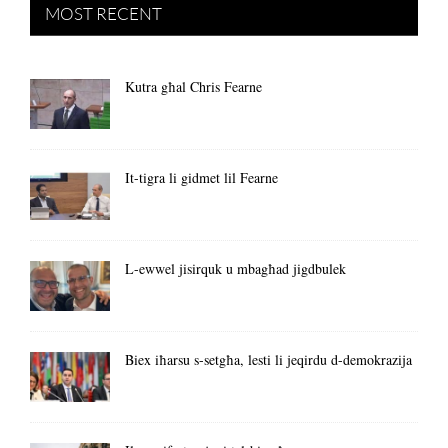
MOST RECENT
Kutra għal Chris Fearne
It-tigra li gidmet lil Fearne
L-ewwel jisirquk u mbagħad jigdbulek
Biex iħarsu s-setgħa, lesti li jeqirdu d-demokrazija