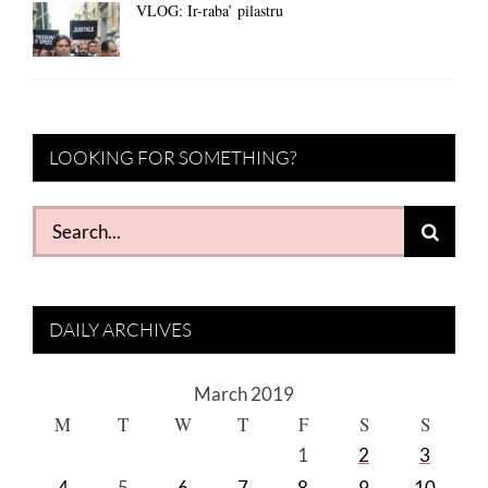
VLOG: Ir-raba’ pilastru
LOOKING FOR SOMETHING?
Search
for:
DAILY ARCHIVES
March 2019
M
T
W
T
F
S
S
1
2
3
4
5
6
7
8
9
10