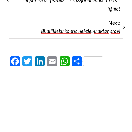
L-impunità u l-paraliżi istituzzjonali mhix tort tal-
liġijiet
Next:
Bħallikieku konna neħtieġu aktar provi
Facebook
Twitter
LinkedIn
Email
WhatsApp
Share