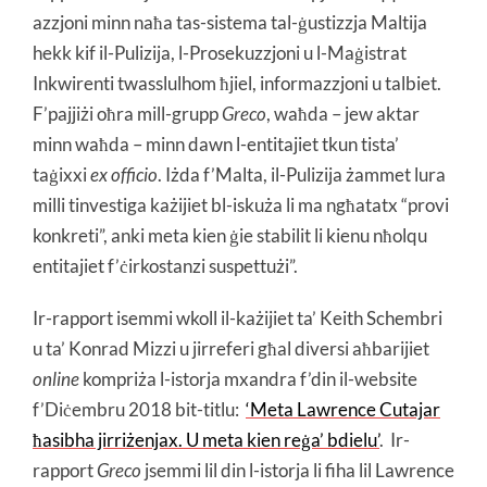
azzjoni minn naħa tas-sistema tal-ġustizzja Maltija
hekk kif il-Pulizija, l-Prosekuzzjoni u l-Maġistrat
Inkwirenti twasslulhom ħjiel, informazzjoni u talbiet.
F’pajjiżi oħra mill-grupp
Greco
, waħda – jew aktar
minn waħda – minn dawn l-entitajiet tkun tista’
taġixxi
ex
officio
. Iżda f’Malta, il-Pulizija żammet lura
milli tinvestiga każijiet bl-iskuża li ma ngħatatx “provi
konkreti”, anki meta kien ġie stabilit li kienu nħolqu
entitajiet f’ċirkostanzi suspettużi”.
Ir-rapport isemmi wkoll il-każijiet ta’ Keith Schembri
u ta’ Konrad Mizzi u jirreferi għal diversi aħbarijiet
online
kompriża l-istorja mxandra f’din il-website
f’Diċembru 2018 bit-titlu:
‘Meta Lawrence Cutajar
ħasibha jirriżenjax. U meta kien reġa’ bdielu’
.
Ir-
rapport
Greco
jsemmi lil din l-istorja li fiha lil Lawrence