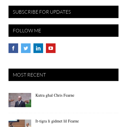
SUBSCRIBE FOR UPDATES
FOLLOW ME
MOST RECENT
Kutra għal Chris Fearne
It-tigra li gidmet lil Fearne