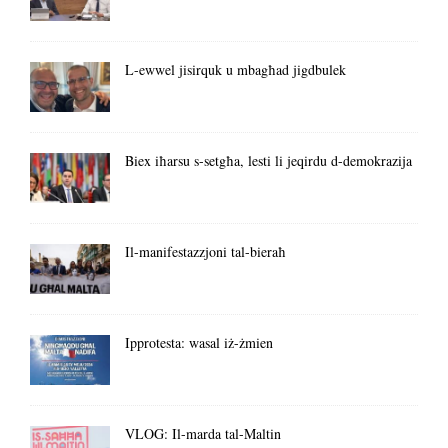
L-ewwel jisirquk u mbagħad jigdbulek
Biex iħarsu s-setgħa, lesti li jeqirdu d-demokrazija
Il-manifestazzjoni tal-bieraħ
Ipprotesta: wasal iż-żmien
VLOG: Il-marda tal-Maltin