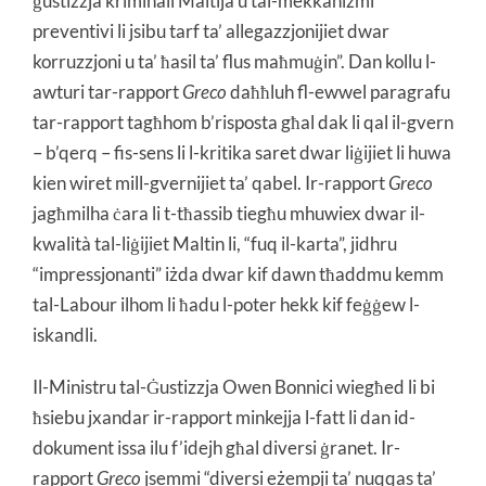
ġustizzja kriminali Maltija u tal-mekkaniżmi
preventivi li jsibu tarf ta’ allegazzjonijiet dwar
korruzzjoni u ta’ ħasil ta’ flus maħmuġin”. Dan kollu l-
awturi tar-rapport
Greco
daħħluh fl-ewwel paragrafu
tar-rapport tagħhom b’risposta għal dak li qal il-gvern
– b’qerq – fis-sens li l-kritika saret dwar liġijiet li huwa
kien wiret mill-gvernijiet ta’ qabel. Ir-rapport
Greco
jagħmilha ċara li t-tħassib tiegħu mhuwiex dwar il-
kwalità tal-liġijiet Maltin li, “fuq il-karta”, jidhru
“impressjonanti” iżda dwar kif dawn tħaddmu kemm
tal-Labour ilhom li ħadu l-poter hekk kif feġġew l-
iskandli.
Il-Ministru tal-Ġustizzja Owen Bonnici wiegħed li bi
ħsiebu jxandar ir-rapport minkejja l-fatt li dan id-
dokument issa ilu f’idejh għal diversi ġranet. Ir-
rapport
Greco
jsemmi “diversi eżempji ta’ nuqqas ta’