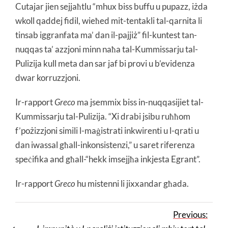
Cutajar jien sejjaħtlu “mhux biss buffu u pupazz, iżda
wkoll qaddej fidil, wieħed mit-tentakli tal-qarnita li
tinsab iggranfata ma’ dan il-pajjiż” fil-kuntest tan-
nuqqas ta’ azzjoni minn naħa tal-Kummissarju tal-
Pulizija kull meta dan sar jaf bi provi u b’evidenza
dwar korruzzjoni.
Ir-rapport
Greco
ma jsemmix biss in-nuqqasijiet tal-
Kummissarju tal-Pulizija. “Xi drabi jsibu ruħħom
f’pożizzjoni simili l-maġistrati inkwirenti u l-qrati u
dan iwassal għall-inkonsistenzi,” u saret riferenza
speċifika and għall-“hekk imsejjħa inkjesta Egrant”.
Ir-rapport
Greco
hu mistenni li jixxandar għada.
Previous: