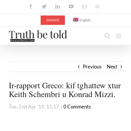
Skip
Facebook
Twitter
LinkedIn
YouTube
Email
WhatsApp
to
content
DONATE
English
Previous
Next
Ir-rapport Greco: kif tgħattew xtur
Keith Schembri u Konrad Mizzi.
Tue, 2nd Apr '19, 15:17
|
0 Comments