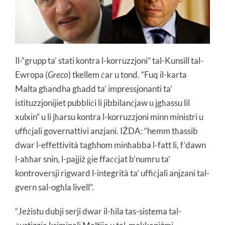
Il-“grupp ta’ stati kontra l-korruzzjoni” tal-Kunsill tal-
Ewropa (
Greco
) tkellem ċar u tond. “Fuq il-karta
Malta għandha għadd ta’ impressjonanti ta’
istituzzjonijiet pubbliċi li jibbilanċjaw u jgħassu lil
xulxin” u li jħarsu kontra l-korruzzjoni minn ministri u
uffiċjali governattivi anzjani. IŻDA: “hemm tħassib
dwar l-effettività tagħhom minħabba l-fatt li, f’dawn
l-aħħar snin, l-pajjiż ġie ffaċċjat b’numru ta’
kontroversji rigward l-integrità ta’ uffiċjali anjzani tal-
gvern sal-ogħla livell”.
“Jeżistu dubji serji dwar il-ħila tas-sistema tal-