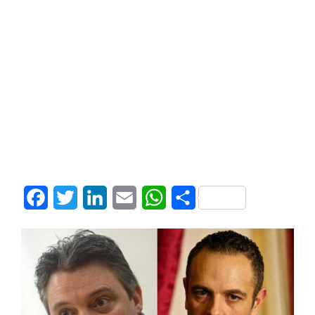
Facebook
Twitter
LinkedIn
Email
WhatsApp
Share