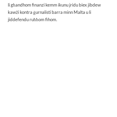
li għandhom finanzi kemm ikunu jridu biex jibdew
kawżi kontra ġurnalisti barra minn Malta u li
jiddefendu ruħħom fihom.