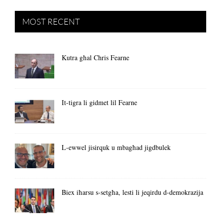
MOST RECENT
Kutra għal Chris Fearne
It-tigra li gidmet lil Fearne
L-ewwel jisirquk u mbagħad jigdbulek
Biex iħarsu s-setgħa, lesti li jeqirdu d-demokrazija