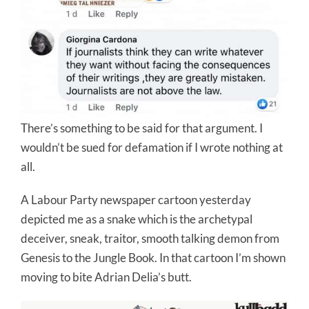
There’s something to be said for that argument. I
wouldn’t be sued for defamation if I wrote nothing at
all.
A Labour Party newspaper cartoon yesterday
depicted me as a snake which is the archetypal
deceiver, sneak, traitor, smooth talking demon from
Genesis to the Jungle Book. In that cartoon I’m shown
moving to bite Adrian Delia’s butt.