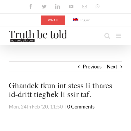
Skip
Facebook
Twitter
LinkedIn
YouTube
Email
WhatsApp
to
content
DONATE
English
Previous
Next
Għandek tkun int stess li tħares
id-dritt tiegħek li ssir taf.
Mon, 24th Feb '20, 11:50
|
0 Comments