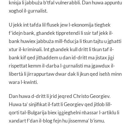
knisja li jabbuża b’tfal vulnerabbli. Dan huwa appuntu
xogħol il-ġurnalist.
U jekk int tafda lil flusek jew l-ekonomija tiegħek
f’idejn bank, għandek tippretendi li ssir taf jekk il-
bank huwiex jabbuża mill-fiduċja li tkun tajtu u jgħatti
xtur il-kriminali. Int għandek kull dritt li tkun taf il-
bank kif qed jitħaddem u dan id-dritt ma jistax jiġi
rispettat kemm il-darba l-ġurnalisti ma jgawdux il-
libertà li jirrappurtaw dwar dak li jkun qed iseħħ minn
wara l-kwinti.
Dan huwa d-dritt li jrid jeqred Christo Georgiev.
Huwa ta’ sinjifikat il-fatt li Georgiev qed jitlob lill-
qorti tal-Bulgarija biex iġġiegħelni nħassar l-artiklu li
xandart f’dan il-blog fejn hu jissemma’ b’ismu.