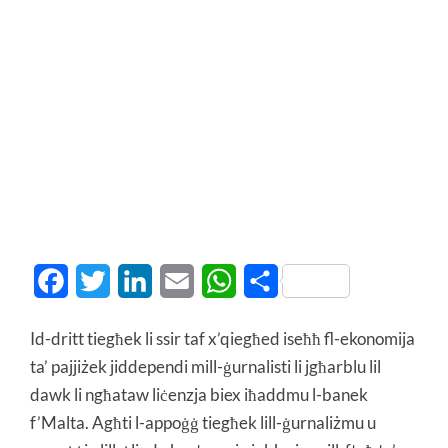
Facebook
Twitter
LinkedIn
Email
WhatsApp
Share
Id-dritt tiegħek li ssir taf x’qiegħed iseħħ fl-ekonomija
ta’ pajjiżek jiddependi mill-ġurnalisti li jgħarblu lil
dawk li ngħataw liċenzja biex iħaddmu l-banek
f’Malta. Agħti l-appoġġ tiegħek lill-ġurnaliżmu u