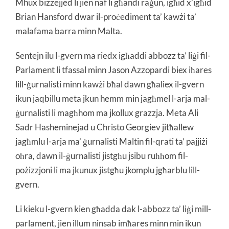
Mhux biżżejjed li jien naf li għandi raġun, igħid x’igħid
Brian Hansford dwar il-proċediment ta’ kawżi ta’
malafama barra minn Malta.
Sentejn ilu l-gvern ma riedx igħaddi abbozz ta’ liġi fil-
Parlament li tfassal minn Jason Azzopardi biex iħares
lill-ġurnalisti minn kawżi bħal dawn għaliex il-gvern
ikun jaqbillu meta jkun hemm min jagħmel l-arja mal-
ġurnalisti li magħhom ma jkollux grazzja. Meta Ali
Sadr Hasheminejad u Christo Georgiev jitħallew
jagħmlu l-arja ma’ ġurnalisti Maltin fil-qrati ta’ pajjiżi
oħra, dawn il-ġurnalisti jistgħu jsibu ruħħom fil-
pożizzjoni li ma jkunux jistgħu jkomplu jgħarblu lill-
gvern.
Li kieku l-gvern kien għadda dak l-abbozz ta’ liġi mill-
parlament, jien illum ninsab imħares minn min ikun