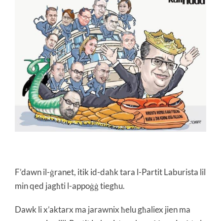
F’dawn il-ġranet, itik id-daħk tara l-Partit Laburista lil
min qed jagħti l-appoġġ tiegħu.
Dawk li x’aktarx ma jarawnix ħelu għaliex jien ma