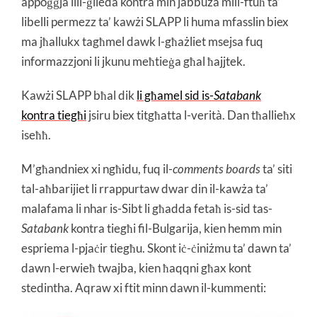
appoġġja lill-ġlieda kontra min jabbuża mill-ftuħ ta’
libelli permezz ta’ kawżi SLAPP li huma mfasslin biex
ma jħallukx tagħmel dawk l-għażliet msejsa fuq
informazzjoni li jkunu meħtieġa għal ħajjtek.
Kawżi SLAPP bħal dik
li għamel sid is-
Satabank
kontra tiegħi
jsiru biex titgħatta l-verità. Dan tħallieħx
iseħħ.
M’għandniex xi ngħidu, fuq il-
comments boards
ta’ siti
tal-aħbarijiet li rrappurtaw dwar din il-kawża ta’
malafama li nhar is-Sibt li għadda fetaħ is-sid tas-
Satabank
kontra tiegħi fil-Bulgarija, kien hemm min
espriema l-pjaċir tiegħu. Skont iċ-ċiniżmu ta’ dawn ta’
dawn l-erwieħ twajba, kien ħaqqni għax kont
stedintha. Aqraw xi ftit minn dawn il-kummenti: