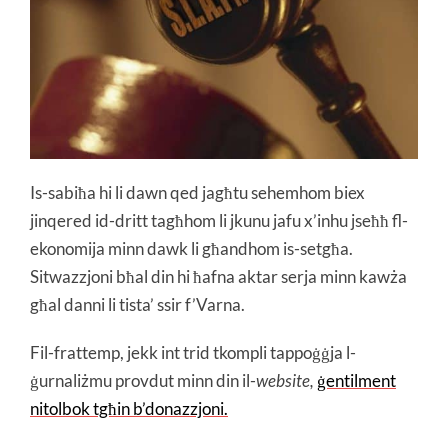
Is-sabiħa hi li dawn qed jagħtu sehemhom biex
jinqered id-dritt tagħhom li jkunu jafu x’inhu jseħħ fl-
ekonomija minn dawk li għandhom is-setgħa.
Sitwazzjoni bħal din hi ħafna aktar serja minn kawża
għal danni li tista’ ssir f’Varna.
Fil-frattemp, jekk int trid tkompli tappoġġja l-
ġurnaliżmu provdut minn din il-
website,
ġentilment
nitolbok tgħin b’donazzjoni.