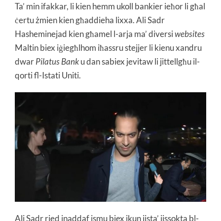
Ta’ min ifakkar, li kien hemm ukoll bankier ieħor li għal
ċertu żmien kien għaddieha lixxa. Ali Sadr
Hasheminejad kien għamel l-arja ma’ diversi
websites
Maltin biex iġiegħlhom iħassru stejjer li kienu xandru
dwar
Pilatus Bank
u dan sabiex jevitaw li jittellgħu il-
qorti fl-Istati Uniti.
Ali Sadr ried inaddaf ismu biex ikun jista’ jissokta bl-