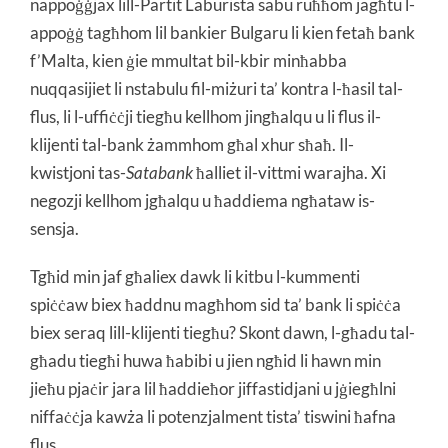
nappoġġjax lill-Partit Laburista sabu ruħħom jagħtu l-
appoġġ tagħhom lil bankier Bulgaru li kien fetaħ bank
f’Malta, kien ġie mmultat bil-kbir minħabba
nuqqasijiet li nstabulu fil-miżuri ta’ kontra l-ħasil tal-
flus, li l-uffiċċji tiegħu kellhom jingħalqu u li flus il-
klijenti tal-bank żammhom għal xhur sħaħ. Il-
kwistjoni tas-
Satabank
ħalliet il-vittmi warajha. Xi
negozji kellhom jgħalqu u ħaddiema ngħataw is-
sensja.
Tgħid min jaf għaliex dawk li kitbu l-kummenti
spiċċaw biex ħaddnu magħhom sid ta’ bank li spiċċa
biex seraq lill-klijenti tiegħu? Skont dawn, l-għadu tal-
għadu tiegħi huwa ħabibi u jien ngħid li hawn min
jieħu pjaċir jara lil ħaddieħor jiffastidjani u jġiegħlni
niffaċċja kawża li potenzjalment tista’ tiswini ħafna
flus.