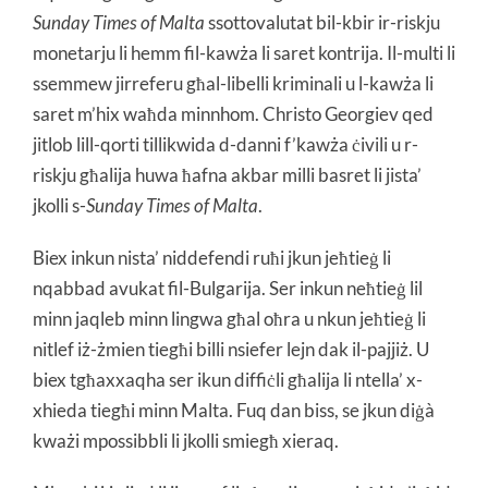
Sunday Times of Malta
ssottovalutat bil-kbir ir-riskju
monetarju li hemm fil-kawża li saret kontrija. Il-multi li
ssemmew jirreferu għal-libelli kriminali u l-kawża li
saret m’hix waħda minnhom. Christo Georgiev qed
jitlob lill-qorti tillikwida d-danni f’kawża ċivili u r-
riskju għalija huwa ħafna akbar milli basret li jista’
jkolli s-
Sunday Times of Malta
.
Biex inkun nista’ niddefendi ruħi jkun jeħtieġ li
nqabbad avukat fil-Bulgarija. Ser inkun neħtieġ lil
minn jaqleb minn lingwa għal oħra u nkun jeħtieġ li
nitlef iż-żmien tiegħi billi nsiefer lejn dak il-pajjiż. U
biex tgħaxxaqha ser ikun diffiċli għalija li ntella’ x-
xhieda tiegħi minn Malta. Fuq dan biss, se jkun diġà
kważi mpossibbli li jkolli smiegħ xieraq.