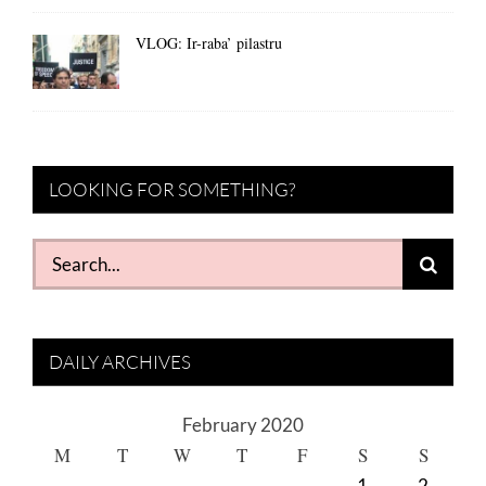
VLOG: Ir-raba’ pilastru
LOOKING FOR SOMETHING?
Search
for:
DAILY ARCHIVES
February 2020
M
T
W
T
F
S
S
1
2