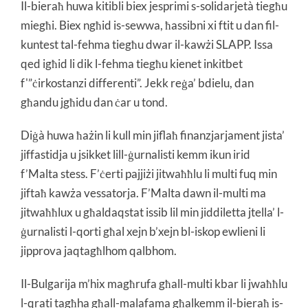
Il-bieraħ huwa kitibli biex jesprimi s-solidarjetà tiegħu
miegħi. Biex ngħid is-sewwa, ħassibni xi ftit u dan fil-
kuntest tal-fehma tiegħu dwar il-kawżi SLAPP. Issa
qed igħid li dik l-fehma tiegħu kienet inkitbet
f'”ċirkostanzi differenti”. Jekk reġa’ bdielu, dan
għandu jgħidu dan ċar u tond.
Diġà huwa ħażin li kull min jiflaħ finanzjarjament jista’
jiffastidja u jsikket lill-ġurnalisti kemm ikun irid
f’Malta stess. F’ċerti pajjiżi jitwaħħlu li multi fuq min
jiftaħ kawża vessatorja. F’Malta dawn il-multi ma
jitwaħħlux u għaldaqstat issib lil min jiddiletta jtella’ l-
ġurnalisti l-qorti għal xejn b’xejn bl-iskop ewlieni li
jipprova jaqtagħlhom qalbhom.
Il-Bulgarija m’hix magħrufa għall-multi kbar li jwaħħlu
l-qrati tagħha għall-malafama għalkemm il-bieraħ is-