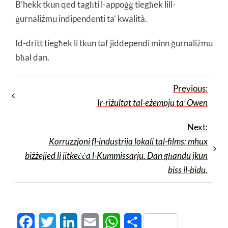
B’hekk tkun qed tagħti l-appoġġ tiegħek lill-
ġurnaliżmu indipendenti ta’ kwalità.
Id-dritt tiegħek li tkun taf jiddependi minn ġurnaliżmu
bħal dan.
Previous:
Ir-riżultat tal-eżempju ta’ Owen
Next:
Korruzzjoni fl-industrija lokali tal-films: mhux
biżżejjed li jitkeċċa l-Kummissarju. Dan għandu jkun
biss il-bidu.
Facebook
Twitter
LinkedIn
Email
WhatsApp
Share