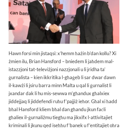
Hawn forsi min jistaqsi: x’hemm ħażin b’dan kollu? Xi
żmien ilu, Brian Hansford – bniedem li jaħdem mal-
istazzjoni tat-televiżjoni nazzjonali u li jridha ta’
ġurnalista – kien ikkritika l-għaġeb li sar dwar dawn
il-kawżi li jsiru barra minn Malta u qal li ġurnalist li
jxandar dak li hu mis-sewwa m’għandux għalxiex
jiddejjaq li jiddefendi ruħu f’pajjiż ieħor. Għal xi ħadd
bħal Hansford kliem bħal dan għandu jkun faċli
għaliex il-ġurnaliżmu tiegħu ma jikxifx l-attivitajiet
kriminali li jkunu qed iseħħu f’banek u f’entitajiet oħra