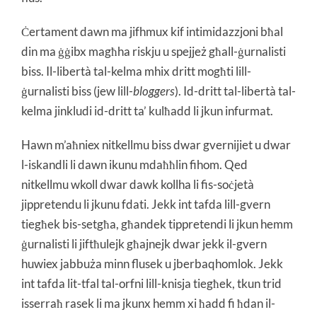
Ċertament dawn ma jifhmux kif intimidazzjoni bħal
din ma ġġibx magħha riskju u spejjeż għall-ġurnalisti
biss. Il-libertà tal-kelma mhix dritt mogħti lill-
ġurnalisti biss (jew lill-
bloggers
). Id-dritt tal-libertà tal-
kelma jinkludi id-dritt ta’ kulħadd li jkun infurmat.
Hawn m’aħniex nitkellmu biss dwar gvernijiet u dwar
l-iskandli li dawn ikunu mdaħħlin fihom. Qed
nitkellmu wkoll dwar dawk kollha li fis-soċjetà
jippretendu li jkunu fdati. Jekk int tafda lill-gvern
tiegħek bis-setgħa, għandek tippretendi li jkun hemm
ġurnalisti li jiftħulejk għajnejk dwar jekk il-gvern
huwiex jabbuża minn flusek u jberbaqhomlok. Jekk
int tafda lit-tfal tal-orfni lill-knisja tiegħek, tkun trid
isserraħ rasek li ma jkunx hemm xi ħadd fi ħdan il-