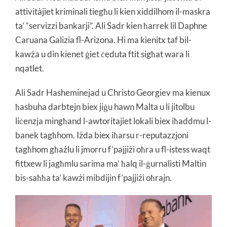
attivitàjiet kriminali tiegħu li kien xiddilhom il-maskra
ta’ “servizzi bankarji”. Ali Sadr kien ħarrek lil Daphne
Caruana Galizia fl-Arizona. Hi ma kienitx taf bil-
kawża u din kienet ġiet ċeduta ftit sigħat wara li
nqatlet.
Ali Sadr Hasheminejad u Christo Georgiev ma kienux
ħasbuha darbtejn biex jiġu hawn Malta u li jitolbu
liċenzja mingħand l-awtoritajiet lokali biex iħaddmu l-
banek tagħhom. Iżda biex iħarsu r-reputazzjoni
tagħhom għażlu li jmorru f’pajjiżi oħra u fl-istess waqt
fittxew li jagħmlu sarima ma’ ħalq il-ġurnalisti Maltin
bis-saħħa ta’ kawżi mibdijin f’pajjiżi oħrajn.