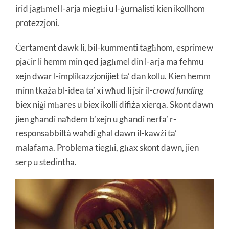
irid jagħmel l-arja miegħi u l-ġurnalisti kien ikollhom
protezzjoni.
Ċertament dawk li, bil-kummenti tagħhom, esprimew
pjaċir li hemm min qed jagħmel din l-arja ma fehmu
xejn dwar l-implikazzjonijiet ta’ dan kollu. Kien hemm
minn tkaża bl-idea ta’ xi wħud li jsir il-
crowd funding
biex niġi mħares u biex ikolli difiża xierqa. Skont dawn
jien għandi naħdem b’xejn u għandi nerfa’ r-
responsabbiltà waħdi għal dawn il-kawżi ta’
malafama. Problema tiegħi, għax skont dawn, jien
serp u stedintha.