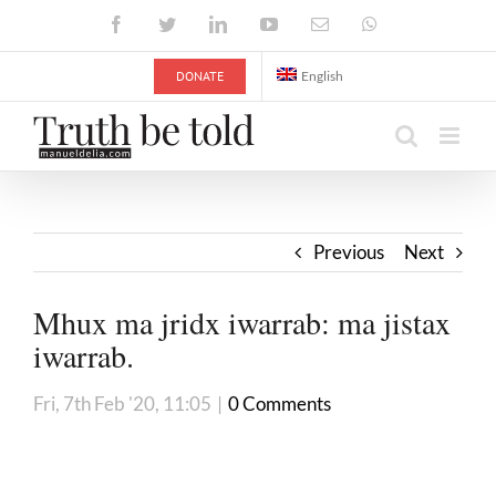
Skip
Facebook
Twitter
LinkedIn
YouTube
Email
WhatsApp
to
content
DONATE
English
Previous
Next
Mhux ma jridx iwarrab: ma jistax
iwarrab.
Fri, 7th Feb '20, 11:05
|
0 Comments