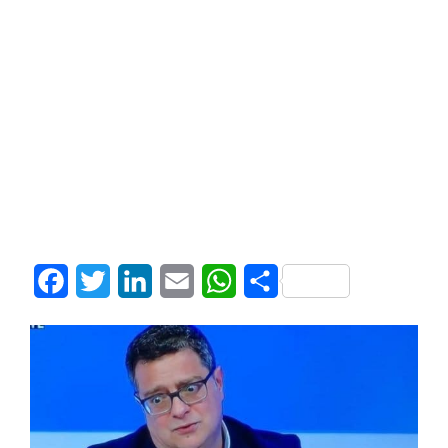
Facebook
Twitter
LinkedIn
Email
WhatsApp
Share