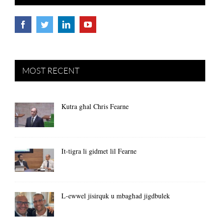
MOST RECENT
Kutra għal Chris Fearne
It-tigra li gidmet lil Fearne
L-ewwel jisirquk u mbagħad jigdbulek