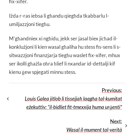
fix-xifer.
Iżda r-ras iebsa li għandu qiegħda tkabbarlu l-
umiljazzjoni tiegħu.
M’għandniex xi ngħidu, jekk ser jasal biex jiċħad il-
konklużjoni li kien wasal għaliha hu stess fis-sens li s-
sitwazzjoni finanzjarja tiegħu waslet fix-xifer, mhux
ser ikolli għażla oħra ħlief li nxandar id-dettalji kif
kienu ġew spjegati minnu stess.
Previous:
Louis Galea jitlob li tissejjaħ laqgħa tal-kumitat
eżekuttiv: “il-bidliet fit-tmexxija huma urġenti”
Next:
Wasal il-mument tal-verità