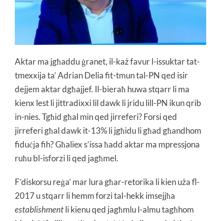
Aktar ma jgħaddu ġranet, il-każ favur l-issuktar tat-
tmexxija ta’ Adrian Delia fit-tmun tal-PN qed isir
dejjem aktar dgħajjef. Il-bieraħ huwa stqarr li ma
kienx lest li jittradixxi lil dawk li jridu lill-PN ikun qrib
in-nies. Tgħid għal min qed jirreferi? Forsi qed
jirreferi għal dawk it-13% li jgħidu li għad għandhom
fiduċja fih? Għaliex s’issa ħadd aktar ma mpressjona
ruħu bl-isforzi li qed jagħmel.
F’diskorsu reġa’ mar lura għar-retorika li kien uża fl-
2017 u stqarr li hemm forzi tal-hekk imsejjħa
establishment
li kienu qed jagħmlu l-almu tagħhom