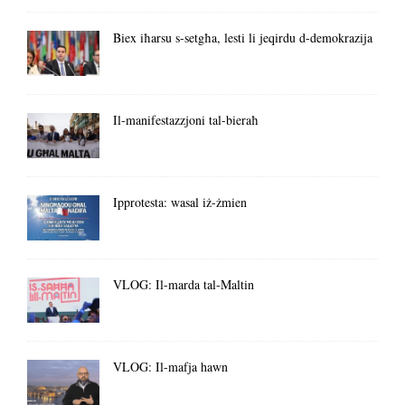
Biex iħarsu s-setgħa, lesti li jeqirdu d-demokrazija
Il-manifestazzjoni tal-bieraħ
Ipprotesta: wasal iż-żmien
VLOG: Il-marda tal-Maltin
VLOG: Il-mafja hawn