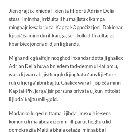
Jien qrajt ix-xhieda li kien ta fil-qorti Adrian Delia
stess li minnha jirriżulta li hu ma jistax ikampa
mingħajr is-salarju ta’ Kap tal-Oppożizzjoni. Dakinhar
li jispiċċa minn din il-kariga, ser ikollu diffikultajiet
kbar biex jonora d-djun li għandu.
M’għandix għalfejn noqgħod inxandar dettalji għaliex
Adrian Delia huwa bniedem tad-demm u l-laħam u,
wara li jwarrab, jistħoqqlu li jingħata ċans li jieħu r-
ruħ u li jerġa’ jibni ħajjtu. Għaliex wara li jispiċċa minn
Kap tal-PN, jerġa’ jsir persuna privata u jkun intitolat
li jibda’ ħajjtu mill-ġdid.
Madankollu qed nittama li jibda’ jmexxih is-sens
komun u li ma jibqax iżomm lill-partit tiegħu u lid-
demokrazija Maltija bħala ostaġġi minħabba l-