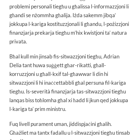
problemi personali tiegħu u għalissa l-informazzjoni li
għandi se nżommha għalija. Iżda sakemm jibqa’
jokkupa l-kariga kostituzzjonali li għandu, l-pożizzjoni
finanzjarja prekarja tiegħu m’hix kwistjoni ta’ natura
privata.
Bħal kull min jinsab fis-sitwazzjoni tiegħu, Adrian
Delia tant huwa suġġett għar-rikatti, għall-
korruzzjoni u għall-kxif tal-għawwar li din hi
sitwazzjoni li hi inaċċettabbli għal persuna fil-kariga
tiegħu. Is-severità finanzjarja tas-sitwazzjoni tiegħu
lanqas biss toħlomha għal xi ħadd li jkun qed jokkupa
l-kariga ta’ prim ministru.
Fuq livell purament uman, jiddispjaċini għalih.
Għażliet ma tantx fadallu u l-sitwazzjoni tiegħu tinsab