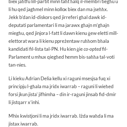
biex jaħtfu lill-partit minn taħt ħalq il-membri tiegħu u
li hu qed jagħmel minn kollox biex dan ma jseħħx.
Jekk b’dan id-diskors qed jirreferi għal dawk id-
deputati parlamentari li ma jarawx għajn m’għajn
miegħu, qed jinjora l-fatt li dawn kienu ġew eletti mill-
elettorat wara li kienu ppreżentaw ruħħom bħala
kandidati fil-lista tal-PN. Hu kien ġie
co-opted
fil-
Parlament u mhux qiegħed hemm bis-saħħa tal-voti
tan-nies.
Li kieku Adrian Delia kellu xi raġuni msesjsa fuq xi
prinċipju l-għala ma jridx iwarrab – raġuni li wieħed
forsi jkun jista’ jifhimha – din ir-raġuni jinsab fid-dmir
li jistqarr x’inhi.
Mhix kwistjoni li ma jridx iwarrab. Iżda waħda li ma
jistax iwarrab.