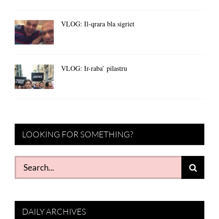
VLOG: Il-qrara bla sigriet
VLOG: Ir-raba’ pilastru
LOOKING FOR SOMETHING?
Search
for:
DAILY ARCHIVES