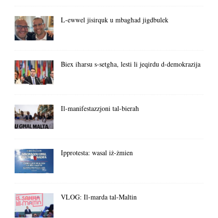
L-ewwel jisirquk u mbagħad jigdbulek
Biex iħarsu s-setgħa, lesti li jeqirdu d-demokrazija
Il-manifestazzjoni tal-bieraħ
Ipprotesta: wasal iż-żmien
VLOG: Il-marda tal-Maltin