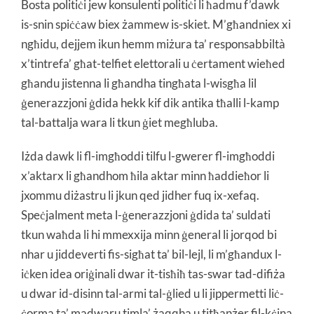
Bosta politiċi jew konsulenti politiċi li ħadmu f’dawk
is-snin spiċċaw biex żammew is-skiet. M’għandniex xi
ngħidu, dejjem ikun hemm miżura ta’ responsabbiltà
x’tintrefa’ għat-telfiet elettorali u ċertament wieħed
għandu jistenna li għandha tingħata l-wisgħa lil
ġenerazzjoni ġdida hekk kif dik antika tħalli l-kamp
tal-battalja wara li tkun ġiet megħluba.
Iżda dawk li fl-imgħoddi tilfu l-gwerer fl-imgħoddi
x’aktarx li għandhom ħila aktar minn ħaddieħor li
jxommu diżastru li jkun qed jidher fuq ix-xefaq.
Speċjalment meta l-ġenerazzjoni ġdida ta’ suldati
tkun waħda li hi mmexxija minn ġeneral li jorqod bi
nhar u jiddeverti fis-sigħat ta’ bil-lejl, li m’għandux l-
iċken idea oriġinali dwar it-tisħiħ tas-swar tad-difiża
u dwar id-disinn tal-armi tal-ġlied u li jippermetti liċ-
ċorma ta’ madwaru timla’ żaqqha u titħanżer fil-kċina