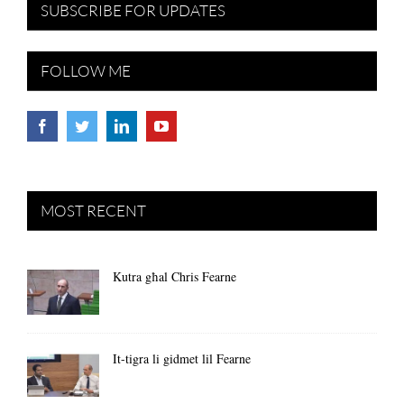
SUBSCRIBE FOR UPDATES
FOLLOW ME
MOST RECENT
Kutra għal Chris Fearne
It-tigra li gidmet lil Fearne