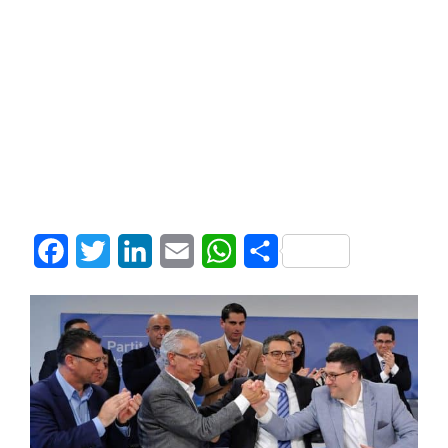
Facebook
Twitter
LinkedIn
Email
WhatsApp
Share