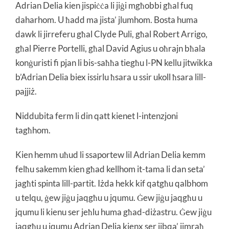
Adrian Delia kien jispiċċa li jiġi mgħobbi għal fuq
daharhom. U ħadd ma jista’ jlumhom. Bosta huma
dawk li jirreferu għal Clyde Puli, għal Robert Arrigo,
għal Pierre Portelli, għal David Agius u oħrajn bħala
konġuristi fi pjan li bis-saħħa tiegħu l-PN kellu jitwikka
b’Adrian Delia biex issirlu ħsara u ssir ukoll ħsara lill-
pajjiż.
Niddubita ferm li din qatt kienet l-intenzjoni
tagħhom.
Kien hemm uħud li ssaportew lil Adrian Delia kemm
felħu sakemm kien għad kellhom it-tama li dan seta’
jagħti spinta lill-partit. Iżda hekk kif qatgħu qalbhom
u telqu, ġew jiġu jaqgħu u jqumu. Ġew jiġu jaqgħu u
jqumu li kienu ser jeħlu huma għad-diżastru. Ġew jiġu
jaqgħu u jqumu Adrian Delia kienx ser jibqa’ jimraħ