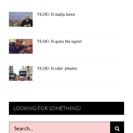
VLOG: Il-mafja hawn
VLOG: Il-qrara bla sigriet
VLOG: Ir-raba’ pilastru
LOOKING FOR SOMETHING?
Search