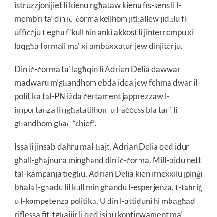
istruzzjonijiet li kienu ngħataw kienu fis-sens li l-
membri ta’ din iċ-ċorma kellhom jitħallew jidħlu fl-
uffiċċju tiegħu f’kull ħin anki akkost li jinterrompu xi
laqgħa formali ma’ xi ambaxxatur jew dinjitarju.
Din iċ-ċorma ta’ lagħqin li Adrian Delia dawwar
madwaru m’għandhom ebda idea jew fehma dwar il-
politika tal-PN iżda ċertament japprezzaw l-
importanza li ngħatatilhom u l-aċċess bla tarf li
għandhom għaċ-“chief”.
Issa li jinsab dahru mal-ħajt, Adrian Delia qed idur
għall-għajnuna mingħand din iċ-ċorma. Mill-bidu nett
tal-kampanja tiegħu, Adrian Delia kien irnexxilu jpinġi
bħala l-għadu lil kull min għandu l-esperjenza, t-taħriġ
u l-kompetenza politika. U din l-attiduni hi mbagħad
riflessa fit-tgħajjir li qed isibu kontinwament ma’