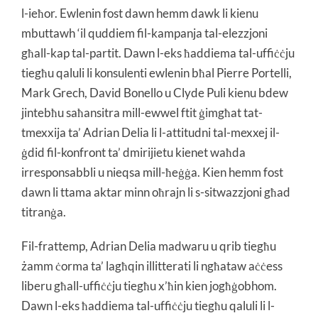
l-ieħor. Ewlenin fost dawn hemm dawk li kienu
mbuttawh ‘il quddiem fil-kampanja tal-elezzjoni
għall-kap tal-partit. Dawn l-eks ħaddiema tal-uffiċċju
tiegħu qaluli li konsulenti ewlenin bħal Pierre Portelli,
Mark Grech, David Bonello u Clyde Puli kienu bdew
jintebħu saħansitra mill-ewwel ftit ġimgħat tat-
tmexxija ta’ Adrian Delia li l-attitudni tal-mexxej il-
ġdid fil-konfront ta’ dmirijietu kienet waħda
irresponsabbli u nieqsa mill-ħeġġa. Kien hemm fost
dawn li ttama aktar minn oħrajn li s-sitwazzjoni għad
titranġa.
Fil-frattemp, Adrian Delia madwaru u qrib tiegħu
żamm ċorma ta’ lagħqin illitterati li ngħataw aċċess
liberu għall-uffiċċju tiegħu x’ħin kien jogħġobhom.
Dawn l-eks ħaddiema tal-uffiċċju tiegħu qaluli li l-