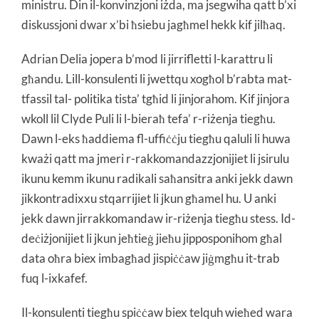
ministru. Din il-konvinzjoni iżda, ma jsegwiha qatt b’xi
diskussjoni dwar x’bi ħsiebu jagħmel hekk kif jilħaq.
Adrian Delia jopera b’mod li jirrifletti l-karattru li
għandu. Lill-konsulenti li jwettqu xogħol b’rabta mat-
tfassil tal- politika tista’ tgħid li jinjorahom. Kif jinjora
wkoll lil Clyde Puli li l-bieraħ tefa’ r-riżenja tiegħu.
Dawn l-eks ħaddiema fl-uffiċċju tiegħu qaluli li huwa
kważi qatt ma jmeri r-rakkomandazzjonijiet li jsirulu
ikunu kemm ikunu radikali saħansitra anki jekk dawn
jikkontradixxu stqarrijiet li jkun għamel hu. U anki
jekk dawn jirrakkomandaw ir-riżenja tiegħu stess. Id-
deċiżjonijiet li jkun jeħtieġ jieħu jipposponihom għal
data oħra biex imbagħad jispiċċaw jiġmgħu it-trab
fuq l-ixkafef.
Il-konsulenti tiegħu spiċċaw biex telquh wieħed wara