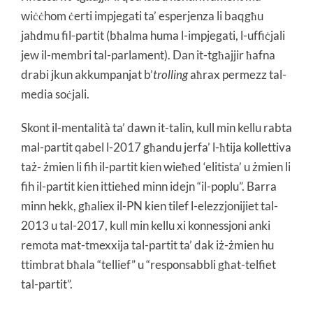
wiċċhom ċerti impjegati ta’ esperjenza li baqgħu
jaħdmu fil-partit (bħalma huma l-impjegati, l-uffiċjali
jew il-membri tal-parlament). Dan it-tgħajjir ħafna
drabi jkun akkumpanjat b’
trolling
aħrax permezz tal-
media soċjali.
Skont il-mentalità ta’ dawn it-talin, kull min kellu rabta
mal-partit qabel l-2017 għandu jerfa’ l-ħtija kollettiva
taż- żmien li fih il-partit kien wieħed ‘elitista’ u żmien li
fih il-partit kien ittieħed minn idejn “il-poplu”. Barra
minn hekk, għaliex il-PN kien tilef l-elezzjonijiet tal-
2013 u tal-2017, kull min kellu xi konnessjoni anki
remota mat-tmexxija tal-partit ta’ dak iż-żmien hu
ttimbrat bħala “tellief” u “responsabbli għat-telfiet
tal-partit”.