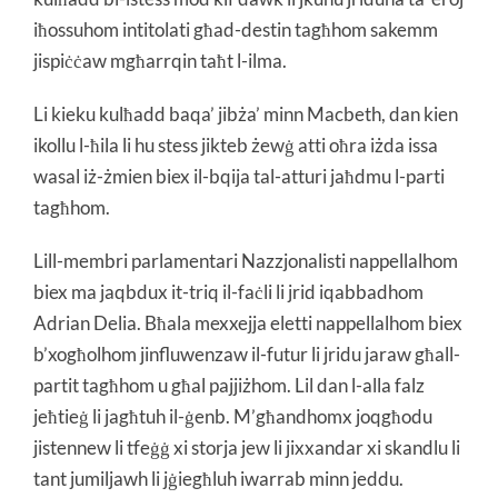
iħossuhom intitolati għad-destin tagħhom sakemm
jispiċċaw mgħarrqin taħt l-ilma.
Li kieku kulħadd baqa’ jibża’ minn Macbeth, dan kien
ikollu l-ħila li hu stess jikteb żewġ atti oħra iżda issa
wasal iż-żmien biex il-bqija tal-atturi jaħdmu l-parti
tagħhom.
Lill-membri parlamentari Nazzjonalisti nappellalhom
biex ma jaqbdux it-triq il-faċli li jrid iqabbadhom
Adrian Delia. Bħala mexxejja eletti nappellalhom biex
b’xogħolhom jinfluwenzaw il-futur li jridu jaraw għall-
partit tagħhom u għal pajjiżhom. Lil dan l-alla falz
jeħtieġ li jagħtuh il-ġenb. M’għandhomx joqgħodu
jistennew li tfeġġ xi storja jew li jixxandar xi skandlu li
tant jumiljawh li jġiegħluh iwarrab minn jeddu.