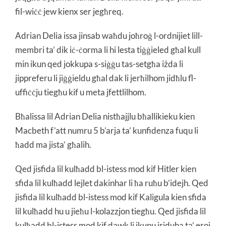
fil-wiċċ jew kienx ser jegħreq.
Adrian Delia issa jinsab waħdu joħroġ l-ordnijiet lill-
membri ta’ dik iċ-ċorma li hi lesta tiġġieled għal kull
min ikun qed jokkupa s-siġġu tas-setgħa iżda li
jippreferu li jiġġieldu għal dak li jerħilhom jidħlu fl-
uffiċċju tiegħu kif u meta jfettlilhom.
Bħalissa lil Adrian Delia nistħajjlu bħallikieku kien
Macbeth f’att numru 5 b’arja ta’ kunfidenza fuqu li
ħadd ma jista’ għalih.
Qed jisfida lil kulħadd bl-istess mod kif Hitler kien
sfida lil kulħadd lejlet dakinhar li ħa ruħu b’idejh. Qed
jisfida lil kulħadd bl-istess mod kif Kaligula kien sfida
lil kulħadd hu u jieħu l-kolazzjon tiegħu. Qed jisfida lil
kulħadd bl-istess mod kif dawk li jkunu jriduha ta’ eroj