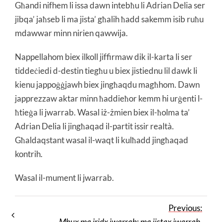
Għandi nifhem li issa dawn intebħu li Adrian Delia ser
jibqa’ jaħseb li ma jista’ għalih ħadd sakemm isib ruħu
mdawwar minn nirien qawwija.
Nappellahom biex ilkoll jiffirmaw dik il-karta li ser
tiddeċiedi d-destin tiegħu u biex jistiednu lil dawk li
kienu jappoġġjawh biex jingħaqdu magħhom. Dawn
japprezzaw aktar minn ħaddieħor kemm hi urġenti l-
ħtieġa li jwarrab. Wasal iż-żmien biex il-ħolma ta’
Adrian Delia li jingħaqad il-partit issir realtà.
Għaldaqstant wasal il-waqt li kulħadd jingħaqad
kontrih.
Wasal il-mument li jwarrab.
Previous:
Mhux ma jridx iwarrab: ma jistax iwarrab.