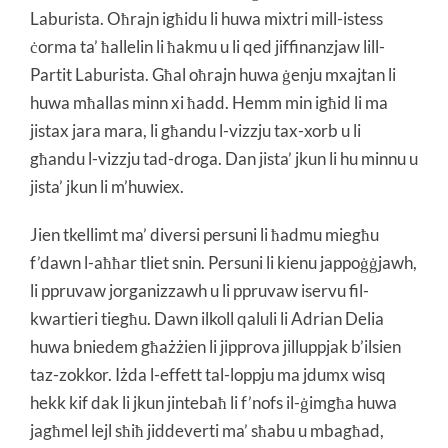
Laburista. Oħrajn igħidu li huwa mixtri mill-istess
ċorma ta’ ħallelin li ħakmu u li qed jiffinanzjaw lill-
Partit Laburista. Għal oħrajn huwa ġenju mxajtan li
huwa mħallas minn xi ħadd. Hemm min igħid li ma
jistax jara mara, li għandu l-vizzju tax-xorb u li
għandu l-vizzju tad-droga. Dan jista’ jkun li hu minnu u
jista’ jkun li m’huwiex.
Jien tkellimt ma’ diversi persuni li ħadmu miegħu
f’dawn l-aħħar tliet snin. Persuni li kienu jappoġġjawh,
li ppruvaw jorganizzawh u li ppruvaw iservu fil-
kwartieri tiegħu. Dawn ilkoll qaluli li Adrian Delia
huwa bniedem għażżien li jipprova jilluppjak b’ilsien
taz-zokkor. Iżda l-effett tal-loppju ma jdumx wisq
hekk kif dak li jkun jintebaħ li f’nofs il-ġimgħa huwa
jagħmel lejl sħiħ jiddeverti ma’ sħabu u mbagħad,