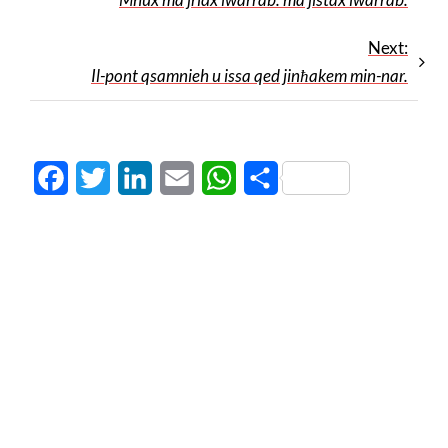
Next:
Il-pont qsamnieh u issa qed jinħakem min-nar.
Facebook
Twitter
LinkedIn
Email
WhatsApp
Share