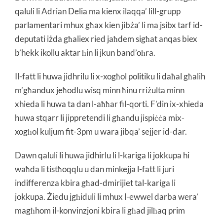
qaluli li Adrian Delia ma kienx ilaqqa’ lill-grupp
parlamentari mhux għax kien jibża’ li ma jsibx tarf id-
deputati iżda għaliex ried jaħdem sigħat anqas biex
b’hekk ikollu aktar ħin li jkun band’oħra.
Il-fatt li huwa jidhrilu li x-xogħol politiku li daħal għalih
m’għandux jeħodlu wisq minn ħinu rriżulta minn
xhieda li huwa ta dan l-aħħar fil-qorti. F’din ix-xhieda
huwa stqarr li jippretendi li għandu jispiċċa mix-
xogħol kuljum fit-3pm u wara jibqa’ sejjer id-dar.
Dawn qaluli li huwa jidhirlu li l-kariga li jokkupa hi
waħda li tistħoqqlu u dan minkejja l-fatt li juri
indifferenza kbira għad-dmirijiet tal-kariga li
jokkupa. Żiedu jgħiduli li mhux l-ewwel darba wera’
magħhom il-konvinzjoni kbira li għad jilħaq prim