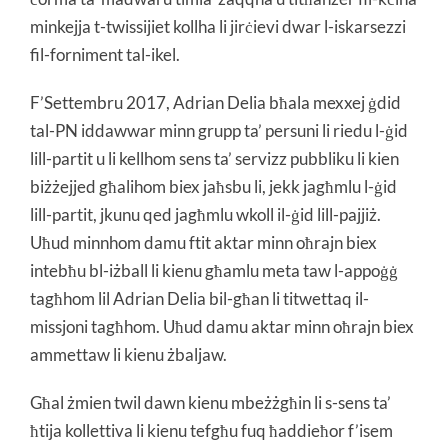
minkejja t-twissijiet kollha li jirċievi dwar l-iskarsezzi
fil-forniment tal-ikel.
F’Settembru 2017, Adrian Delia bħala mexxej ġdid
tal-PN iddawwar minn grupp ta’ persuni li riedu l-ġid
lill-partit u li kellhom sens ta’ servizz pubbliku li kien
biżżejjed għalihom biex jaħsbu li, jekk jagħmlu l-ġid
lill-partit, jkunu qed jagħmlu wkoll il-ġid lill-pajjiż.
Uħud minnhom damu ftit aktar minn oħrajn biex
intebħu bl-iżball li kienu għamlu meta taw l-appoġġ
tagħhom lil Adrian Delia bil-għan li titwettaq il-
missjoni tagħhom. Uħud damu aktar minn oħrajn biex
ammettaw li kienu żbaljaw.
Għal żmien twil dawn kienu mbeżżgħin li s-sens ta’
ħtija kollettiva li kienu tefgħu fuq ħaddieħor f’isem