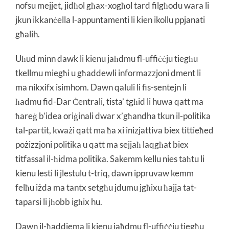
nofsu mejjet, jidħol għax-xogħol tard filgħodu wara li
jkun ikkanċella l-appuntamenti li kien ikollu ppjanati
għalih.
Uħud minn dawk li kienu jaħdmu fl-uffiċċju tiegħu
tkellmu miegħi u għaddewli informazzjoni dment li
ma nikxifx isimhom. Dawn qaluli li fis-sentejn li
ħadmu fid-Dar Ċentrali, tista’ tgħid li huwa qatt ma
ħareġ b’idea oriġinali dwar x’għandha tkun il-politika
tal-partit, kważi qatt ma ħa xi inizjattiva biex tittieħed
pożizzjoni politika u qatt ma sejjaħ laqgħat biex
titfassal il-ħidma politika. Sakemm kellu nies taħtu li
kienu lesti li jlestulu t-triq, dawn ippruvaw kemm
felħu iżda ma tantx setgħu jdumu jgħixu ħajja tat-
taparsi li jħobb igħix hu.
Dawn il-ħaddiema li kienu jaħdmu fl-uffiċċju tiegħu