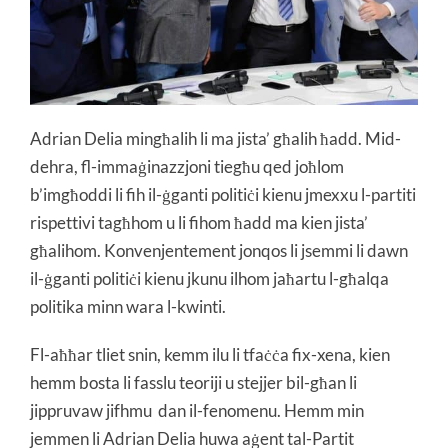
Adrian Delia mingħalih li ma jista’ għalih ħadd. Mid-
dehra, fl-immaġinazzjoni tiegħu qed joħlom
b’imgħoddi li fih il-ġganti politiċi kienu jmexxu l-partiti
rispettivi tagħhom u li fihom ħadd ma kien jista’
għalihom. Konvenjentement jonqos li jsemmi li dawn
il-ġganti politiċi kienu jkunu ilhom jaħartu l-għalqa
politika minn wara l-kwinti.
Fl-aħħar tliet snin, kemm ilu li tfaċċa fix-xena, kien
hemm bosta li fasslu teoriji u stejjer bil-għan li
jippruvaw jifhmu dan il-fenomenu. Hemm min
jemmen li Adrian Delia huwa aġent tal-Partit