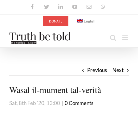
Skip
Facebook
Twitter
LinkedIn
YouTube
Email
WhatsApp
to
content
DONATE
English
Previous
Next
Wasal il-mument tal-verità
Sat, 8th Feb '20, 13:00
|
0 Comments