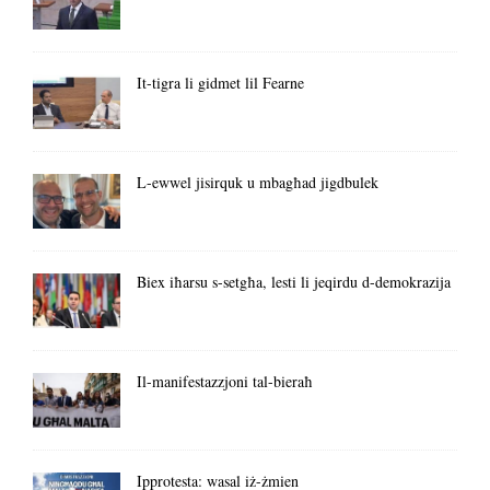
It-tigra li gidmet lil Fearne
L-ewwel jisirquk u mbagħad jigdbulek
Biex iħarsu s-setgħa, lesti li jeqirdu d-demokrazija
Il-manifestazzjoni tal-bieraħ
Ipprotesta: wasal iż-żmien