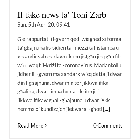
Il-fake news ta’ Toni Zarb
Sun, 5th Apr '20, 09:41
Ġie rappurtat li l-gvern qed iwiegħed xi forma
ta' għajnuna lis-sidien tal-mezzi tal-istampa u
x-xandir sabiex dawn ikunu jistgħu jibqgħu fil-
wiċċ waqt il-kriżi tal-coronavirus. Madankollu
jidher li l-gvern ma xandarx wisq dettalji dwar
din l-għajnuna, dwar min ser jikkwalifika
għaliha, dwar liema huma l-kriterji li
jikkwalifikaw għall-għajnuna u dwar jekk
hemmx xi kundizzjonijiet wara l-għoti
[...]
Read More
0 Comments