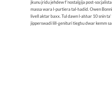
jkunu jridu jehdew f’nostalġija post-soċjalist
massa wara l-purtiera tal-ħadid. Owen Bonnici 
livell aktar baxx. Tul dawn l-aħħar 10 snin t
jipperswadi lill-ġenituri tiegħu dwar kemm sa