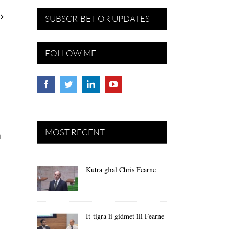
SUBSCRIBE FOR UPDATES
FOLLOW ME
MOST RECENT
a
Kutra għal Chris Fearne
It-tigra li gidmet lil Fearne