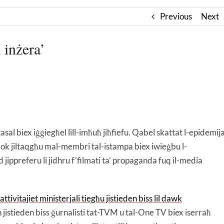
Previous
Next
 inżera’
sal biex iġġiegħel lill-imħuħ jiħfiefu. Qabel skattat l-epidemij
minflok jiltaqgħu mal-membri tal-istampa biex iwieġbu l-
d jippreferu li jidhru f’filmati ta’ propaganda fuq il-media
ivitajiet ministerjali tiegħu jistieden biss lil dawk
 jistieden biss ġurnalisti tat-TVM u tal-One TV biex iserraħ