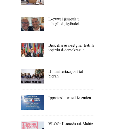
L-ewwel jisirquk u
mbagħad jigdbulek
Biex iħarsu s-setgħa, lesti li
jeqirdu d-demokrazija
Il-manifestazzjoni tal-
bieraħ
Ipprotesta: wasal iż-żmien
VLOG: Il-marda tal-Maltin