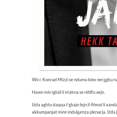
Wiċċ Konrad Mizzi se ndumu biex nerġgħu nara
Hawn min igħid li m’aħna se nitilfu xejn.
Iżda agħtu daqqa t’għajn lejn il-filmat li xan
akkumpanjat minn indulġenza plenarja. Iżda j