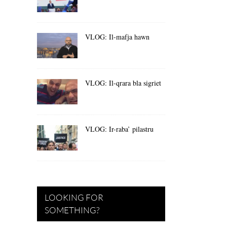
VLOG: Il-mafja hawn
VLOG: Il-qrara bla sigriet
VLOG: Ir-raba’ pilastru
LOOKING FOR
SOMETHING?