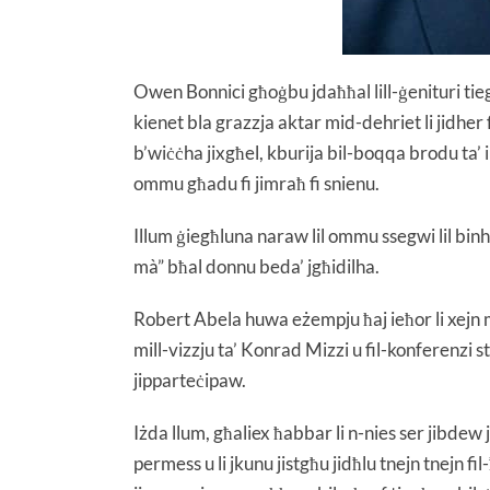
Owen Bonnici għoġbu jdaħħal lill-ġenituri tie
kienet bla grazzja aktar mid-dehriet li jidher
b’wiċċha jixgħel, kburija bil-boqqa brodu ta’ ib
ommu għadu fi jimraħ fi snienu.
Illum ġiegħluna naraw lil ommu ssegwi lil bin
mà” bħal donnu beda’ jgħidilha.
Robert Abela huwa eżempju ħaj ieħor li xejn m
mill-vizzju ta’ Konrad Mizzi u fil-konferenzi
jipparteċipaw.
Iżda llum, għaliex ħabbar li n-nies ser jibde
permess u li jkunu jistgħu jidħlu tnejn tnejn f