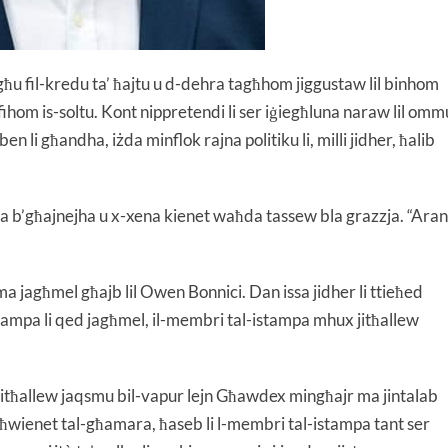
għu fil-kredu ta’ ħajtu u d-dehra tagħhom jiggustaw lil binhom
 fihom is-soltu. Kont nippretendi li ser iġiegħluna naraw lil omm
en li għandha, iżda minflok rajna politiku li, milli jidher, ħalib
ha b’għajnejha u x-xena kienet waħda tassew bla grazzja. “Aran
a jagħmel għajb lil Owen Bonnici. Dan issa jidher li ttieħed
 stampa li qed jagħmel, il-membri tal-istampa mhux jitħallew
w jitħallew jaqsmu bil-vapur lejn Għawdex mingħajr ma jintalab
il-ħwienet tal-għamara, ħaseb li l-membri tal-istampa tant ser