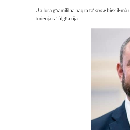
U allura għamililna naqra ta’
show
biex il-mà u
tmienja ta’ filgħaxija.