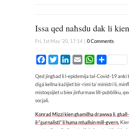
Issa qed naħsdu dak li kien
Fri, 1st May '20, 17:14
|
0 Comments
Facebook
Twitter
LinkedIn
Email
WhatsApp
Share
Qed jingħad li l-epidemija tal-Covid-19 anki ta
diġà kellna każijiet bir-rimi ta’ ministri li, 
mistoqsijiet u biex jinfurmaw lill-pubbliku, qe
soċjali.
Konrad Mizzi kien għamilha drawwa li, għall-att
il-“ġurnalisti” li huma mħallsin mill-gvern.
Kien