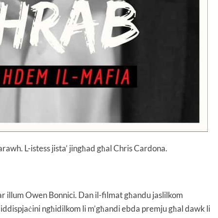
wh. L-istess jista’ jingħad għal Chris Cardona.
dar illum Owen Bonnici. Dan il-filmat għandu jaslilkom
iddispjaċini ngħidilkom li m’għandi ebda premju għal dawk li