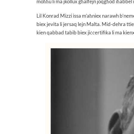
moħħu li ma jkollux għalfejn joqgħod iħabbel r
Lil Konrad Mizzi issa m’aħniex narawh b’nemes.
biex jevita li jersaq lejn Malta. Mid-dehra ttie
kien qabbad tabib biex jiċċertifika li ma kien