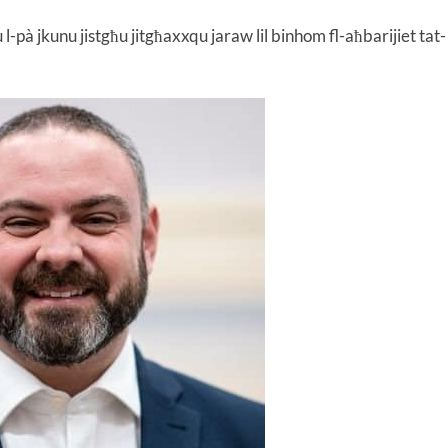
 l-pà jkunu jistgħu jitgħaxxqu jaraw lil binhom fl-aħbarijiet tat-