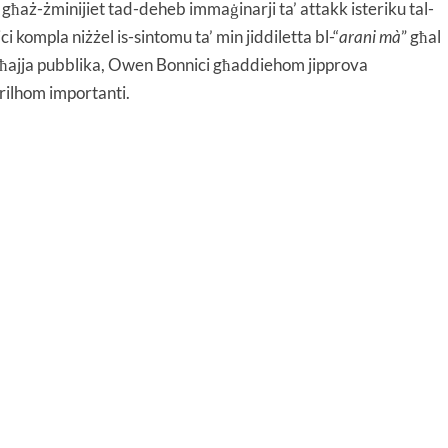
a għaż-żminijiet tad-deheb immaġinarji ta’ attakk isteriku tal-
kompla niżżel is-sintomu ta’ min jiddiletta bl-“
arani m
à
” għal
a’ ħajja pubblika, Owen Bonnici għaddiehom jipprova
rilhom importanti.