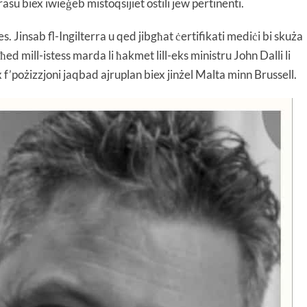
asu biex iwieġeb mistoqsijiet ostili jew pertinenti.
 Jinsab fl-Ingilterra u qed jibgħat ċertifikati mediċi bi skuża
ħed mill-istess marda li ħakmet lill-eks ministru John Dalli li
x f’pożizzjoni jaqbad ajruplan biex jinżel Malta minn Brussell.