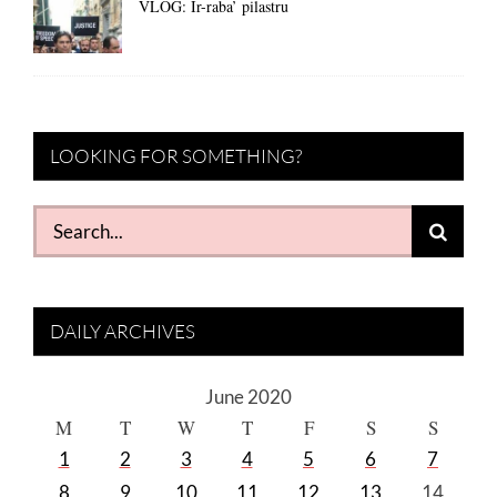
VLOG: Ir-raba’ pilastru
LOOKING FOR SOMETHING?
Search
for:
DAILY ARCHIVES
June 2020
M
T
W
T
F
S
S
1
2
3
4
5
6
7
8
9
10
11
12
13
14