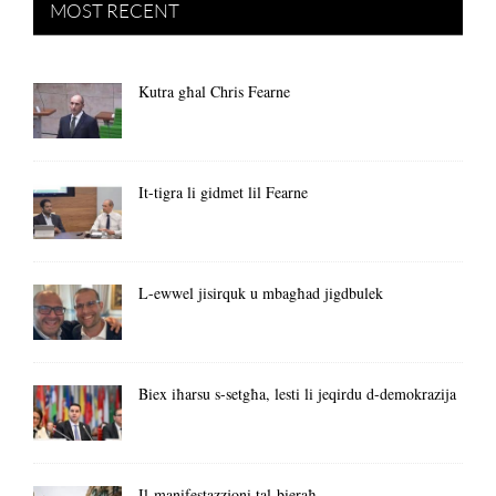
MOST RECENT
Kutra għal Chris Fearne
It-tigra li gidmet lil Fearne
L-ewwel jisirquk u mbagħad jigdbulek
Biex iħarsu s-setgħa, lesti li jeqirdu d-demokrazija
Il-manifestazzjoni tal-bieraħ