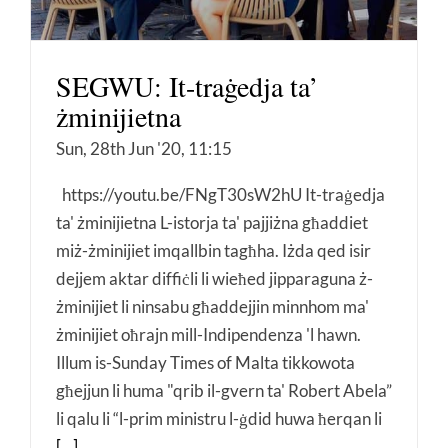
SEGWU: It-traġedja ta’
żminijietna
Sun, 28th Jun '20, 11:15
https://youtu.be/FNgT30sW2hU It-traġedja
ta' żminijietna L-istorja ta' pajjiżna għaddiet
miż-żminijiet imqallbin tagħha. Iżda qed isir
dejjem aktar diffiċli li wieħed jipparaguna ż-
żminijiet li ninsabu għaddejjin minnhom ma'
żminijiet oħrajn mill-Indipendenza 'l hawn.
Illum is-Sunday Times of Malta tikkowota
għejjun li huma "qrib il-gvern ta' Robert Abela”
li qalu li “l-prim ministru l-ġdid huwa ħerqan li
[...]