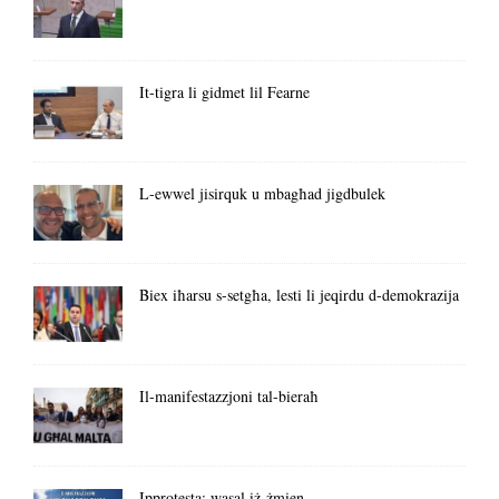
It-tigra li gidmet lil Fearne
L-ewwel jisirquk u mbagħad jigdbulek
Biex iħarsu s-setgħa, lesti li jeqirdu d-demokrazija
Il-manifestazzjoni tal-bieraħ
Ipprotesta: wasal iż-żmien