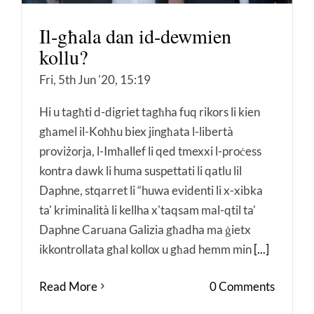
Il-għala dan id-dewmien
kollu?
Fri, 5th Jun '20, 15:19
Hi u tagħti d-digriet tagħha fuq rikors li kien
għamel il-Koħħu biex jingħata l-libertà
proviżorja, l-Imħallef li qed tmexxi l-proċess
kontra dawk li huma suspettati li qatlu lil
Daphne, stqarret li “huwa evidenti li x-xibka
ta' kriminalità li kellha x'taqsam mal-qtil ta'
Daphne Caruana Galizia għadha ma ġietx
ikkontrollata għal kollox u għad hemm min
[...]
Read More
0 Comments