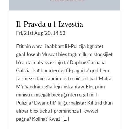
Il-Pravda u l-Izvestia
Fri, 21st Aug '20, 14:53
Ftit ħin wara li ħabbart li l-Pulizija bgħatet
għal Joseph Muscat biex tagħmillu mistoqsijiet
b'rabta mal-assassinju ta' Daphne Caruana
Galizia, l-aħbar xterdet fil-paġni ta' quddiem
tal-mezzi tax-xandir elettroniċi kollha f'Malta.
M'għandniex għalfejn niskantaw. Eks-prim
ministru msejjaħ biex jiġi nterrogat mill-
Pulizija? Dwar qtil? Ta' ġurnalista? Kif trid tkun
aħbar biex tieħu l-prominenza fl-ewwel
paġna? Kollha? Kważi
[...]