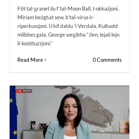
Ftit tal-ġranet ilu f’tal-Moon Ball, l-okkażjoni,
Miriam beżgħat sew, b’tal-virus ir-
riperkussjoni. U kif daħlu 'l-Verdala, Kulħadd
mlibbes gala, George weġibha “Jien, lejali lejn
il-kostituzzjoni.”
Read More
0 Comments