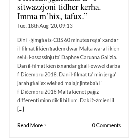
sitwazzjoni tidher kerha.
Imma m’hix, tafux.”
Tue, 18th Aug '20, 09:13
Din il-ġimgħa is-CBS 60 minutes reġa' xandar
il-filmat li kien ħadem dwar Malta wara li kien
seħħ l-assassinju ta' Daphne Caruana Galizia.
Dan il-filmat kien ixxandar għall-ewwel darba
f'Diċembru 2018. Dan il-filmat ta' min jerġa'
jarah għaliex wieħed malajr jintebaħ li
f'Diċembru 2018 Malta kienet pajjiż
differenti minn dik li hi llum. Dak iż-żmien lil
[...]
Read More
0 Comments