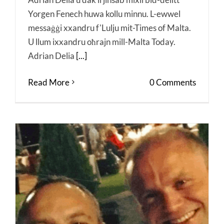
Yorgen Fenech huwa kollu minnu. L-ewwel
messaġġi xxandru f'Lulju mit-Times of Malta.
U llum ixxandru oħrajn mill-Malta Today.
Adrian Delia
[...]
Read More
0 Comments