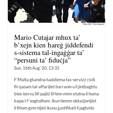
Mario Cutajar mhux ta’
b’xejn kien ħareġ jiddefendi
s-sistema tal-ingaġġar ta’
“persuni ta’ fiduċja”
Sun, 16th Aug '20, 13:35
F'Malta għandna ħaddiema tas-servizz ċivili
fil-qasam tal-affarijiet barranin u li jintbagħtu
biex iservu lill-pajiiż lil hinn minn xtutna li huma
kapaċi f'xogħolhom. Ikun hemm okkażjonijiet
li fihom gvernijiet ikunu ġustifikati li jagħmlu