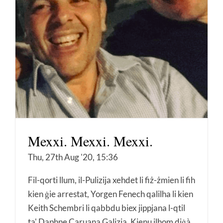
Mexxi. Mexxi. Mexxi.
Thu, 27th Aug '20, 15:36
Fil-qorti llum, il-Pulizija xehdet li fiż-żmien li fih
kien ġie arrestat, Yorgen Fenech qalilha li kien
Keith Schembri li qabbdu biex jippjana l-qtil
ta' Daphne Caruana Galizia. Kienu ilhom diġà