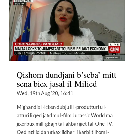
Qishom dundjani b’seba’ mitt
sena biex jasal il-Milied
Wed, 19th Aug '20, 16:41
M'għandix l-iċken dubju li l-produtturi u l-
atturi li qed jaħdmu l-film Jurassic World ma
jixorbux mill-għajn tal-aħbarijiet tal-One TV.
Qed ngħid dan għax jidher li ħarbiltilhom l-