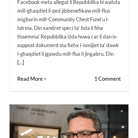
Facebook meta allegat li Repubblika hi waħda
mill-għaqdiet li qed jibbenefikaw mill-flus
miġburin mill-Community Chest Fund u l-
Istrina. Din xandret speċi ta' lista li fiha
tissemma' Repubblika iżda huwa ċar li dan is-
suppost dokument ma fieħx l-ismijiet ta' dawk
l-għaqdiet li jgawdu mill-flus li jinġabru. Din
[...]
Read More
1 Comment