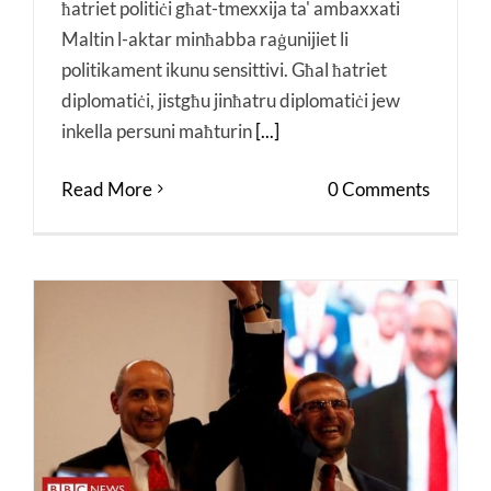
ħatriet politiċi għat-tmexxija ta' ambaxxati
Maltin l-aktar minħabba raġunijiet li
politikament ikunu sensittivi. Għal ħatriet
diplomatiċi, jistgħu jinħatru diplomatiċi jew
inkella persuni maħturin
[...]
Read More
0 Comments