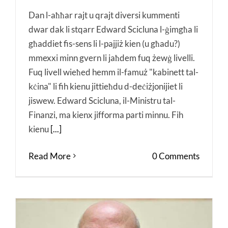
Dan l-aħħar rajt u qrajt diversi kummenti
dwar dak li stqarr Edward Scicluna l-ġimgħa li
għaddiet fis-sens li l-pajjiż kien (u għadu?)
mmexxi minn gvern li jaħdem fuq żewġ livelli.
Fuq livell wieħed hemm il-famuż "kabinett tal-
kċina" li fih kienu jittieħdu d-deċiżjonijiet li
jiswew. Edward Scicluna, il-Ministru tal-
Finanzi, ma kienx jifforma parti minnu. Fih
kienu
[...]
Read More
0 Comments