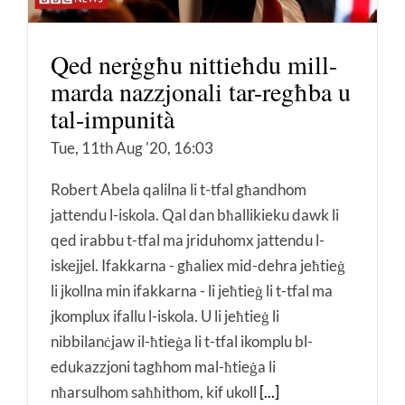
Qed nerġgħu nittieħdu mill-
marda nazzjonali tar-regħba u
tal-impunità
Tue, 11th Aug '20, 16:03
Robert Abela qalilna li t-tfal għandhom
jattendu l-iskola. Qal dan bħallikieku dawk li
qed irabbu t-tfal ma jriduhomx jattendu l-
iskejjel. Ifakkarna - għaliex mid-dehra jeħtieġ
li jkollna min ifakkarna - li jeħtieġ li t-tfal ma
jkomplux ifallu l-iskola. U li jeħtieġ li
nibbilanċjaw il-ħtieġa li t-tfal ikomplu bl-
edukazzjoni tagħhom mal-ħtieġa li
nħarsulhom saħħithom, kif ukoll
[...]