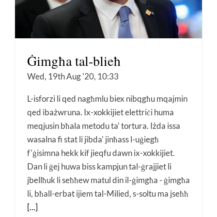
Ġimgħa tal-blieħ
Wed, 19th Aug '20, 10:33
L-isforzi li qed nagħmlu biex nibqgħu mqajmin
qed ibażwruna. Ix-xokkijiet elettriċi huma
meqjusin bħala metodu ta' tortura. Iżda issa
wasalna fi stat li jibda' jinħass l-uġiegħ
f'ġisimna hekk kif jieqfu dawn ix-xokkijiet.
Dan li ġej huwa biss kampjun tal-ġrajjiet li
jbellħuk li seħħew matul din il-ġimgħa - ġimgħa
li, bħall-erbat ijiem tal-Milied, s-soltu ma jseħħ
[...]