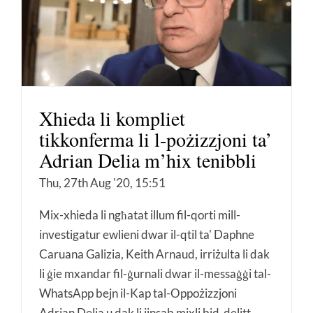
Xhieda li kompliet
tikkonferma li l-pożizzjoni ta’
Adrian Delia m’hix tenibbli
Thu, 27th Aug '20, 15:51
Mix-xhieda li ngħatat illum fil-qorti mill-
investigatur ewlieni dwar il-qtil ta' Daphne
Caruana Galizia, Keith Arnaud, irriżulta li dak
li ġie mxandar fil-ġurnali dwar il-messaġġi tal-
WhatsApp bejn il-Kap tal-Oppożizzjoni
Adrian Delia u dak li jinsab mixli bid-delitt