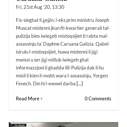
Fri, 21st Aug '20, 13:30
Fis-siegħat li ġejjin, l-eks prim ministru Joseph
Muscat mistenni jkun fil-kwartier ġenerali tal-
pulizija biex iwieġeb mistoqsijiet b'rabta mal-
assassinju ta' Daphne Caruana Galizia. Qabel
isirulu l-mistoqsijiet, huwa mistenni li jiġi
mwissi u ser jiġi mitlub iwieġeb għal
informazzjoni li għadda lill-Pulizija dak li hu
mixli li kien il-moħħ wara l-assassinju, Yorgen
Fenech. Din hi l-ewwel darba
[...]
Read More
0 Comments