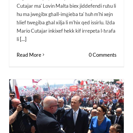
Cutajar ma' Lovin Malta biex jiddefendi ruħu li
hu ma jweġibx għall-imġieba ta' ħuh m'hi xejn
ħlief tweġiba għal xilja li m'hix qed issirlu. Iżda
Mario Cutajar inkixef hekk kif irrepeta l-ħrafa
li
[...]
Read More
0 Comments