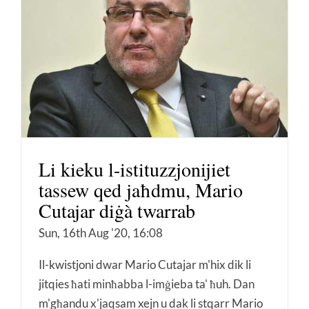
Li kieku l-istituzzjonijiet
tassew qed jaħdmu, Mario
Cutajar diġà twarrab
Sun, 16th Aug '20, 16:08
Il-kwistjoni dwar Mario Cutajar m'hix dik li
jitqies ħati minħabba l-imġieba ta' ħuh. Dan
m'għandu x'jaqsam xejn u dak li stqarr Mario