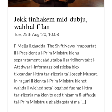
Jekk tinħakem mid-dubju,
waħħal f’Ian
Tue, 25th Aug '20, 10:08
F'Mejju li għadda, The Shift News irrappurtat
li l-President u l-Prim Ministru kienu
separatament ċaħdu talba li saritilhom taħt l-
Att dwar l-Informazzjoni Ħielsa biex
tixxandar l-ittra tar-riżenja ta' Joseph Muscat.
Ir-raġuni li kien ta l-Prim Ministru kienet
waħda li wieħed seta' joqgħod fuqha: l-ittra
tar-riżenja ma kienitx qed tinżamm fl-uffiċċju
tal-Prim Ministru u għaldaqstant ma
[...]