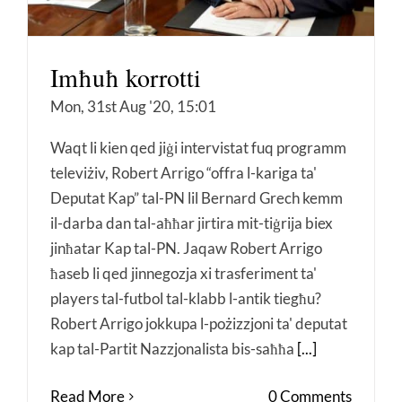
Imħuħ korrotti
Mon, 31st Aug '20, 15:01
Waqt li kien qed jiġi intervistat fuq programm
televiżiv, Robert Arrigo “offra l-kariga ta'
Deputat Kap” tal-PN lil Bernard Grech kemm
il-darba dan tal-aħħar jirtira mit-tiġrija biex
jinħatar Kap tal-PN. Jaqaw Robert Arrigo
ħaseb li qed jinnegozja xi trasferiment ta'
players tal-futbol tal-klabb l-antik tiegħu?
Robert Arrigo jokkupa l-pożizzjoni ta' deputat
kap tal-Partit Nazzjonalista bis-saħħa
[...]
Read More
0 Comments