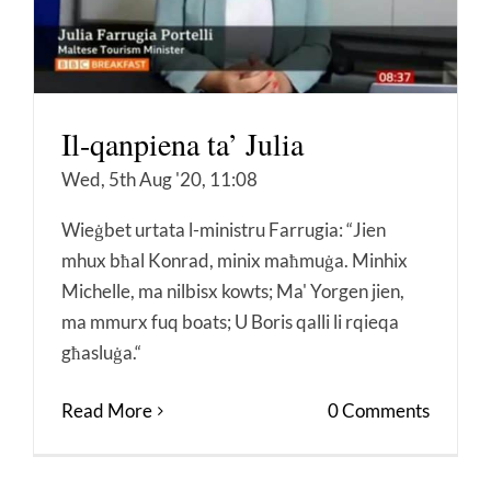
Il-qanpiena ta’ Julia
Wed, 5th Aug '20, 11:08
Wieġbet urtata l-ministru Farrugia: “Jien
mhux bħal Konrad, minix maħmuġa. Minhix
Michelle, ma nilbisx kowts; Ma' Yorgen jien,
ma mmurx fuq boats; U Boris qalli li rqieqa
għasluġa.“
Read More
0 Comments