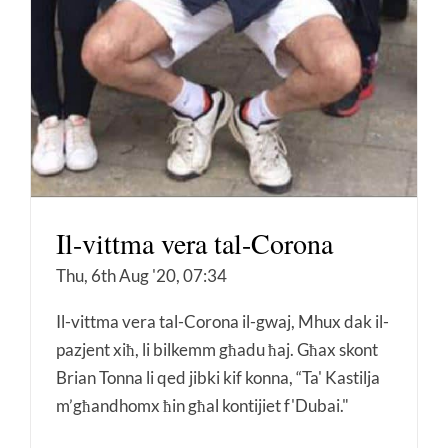
Il-vittma vera tal-Corona
Thu, 6th Aug '20, 07:34
Il-vittma vera tal-Corona il-gwaj, Mhux dak il-
pazjent xiħ, li bilkemm għadu ħaj. Għax skont
Brian Tonna li qed jibki kif konna, “Ta' Kastilja
m’għandhomx ħin għal kontijiet f'Dubai."