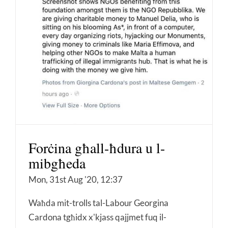
Forċina għall-ħdura u l-
mibgħeda
Mon, 31st Aug '20, 12:37
Waħda mit-trolls tal-Labour Georgina
Cardona tgħidx x'kjass qajjmet fuq il-