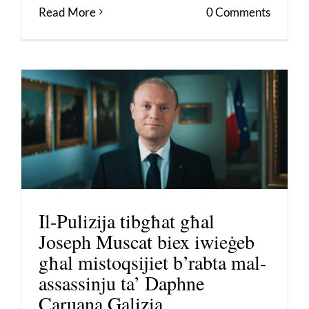
Read More
0 Comments
Il-Pulizija tibgħat għal
Joseph Muscat biex iwieġeb
għal mistoqsijiet b’rabta mal-
assassinju ta’ Daphne
Caruana Galizia