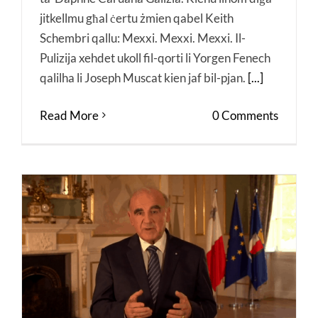
jitkellmu għal ċertu żmien qabel Keith
Schembri qallu: Mexxi. Mexxi. Mexxi. Il-
Pulizija xehdet ukoll fil-qorti li Yorgen Fenech
qalilha li Joseph Muscat kien jaf bil-pjan.
[...]
Read More
0 Comments