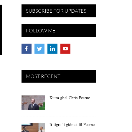
SUBSCRIBE FOR UPDATES
FOLLOW ME
MOST RECENT
Kutra għal Chris Fearne
It-tigra li gidmet lil Fearne