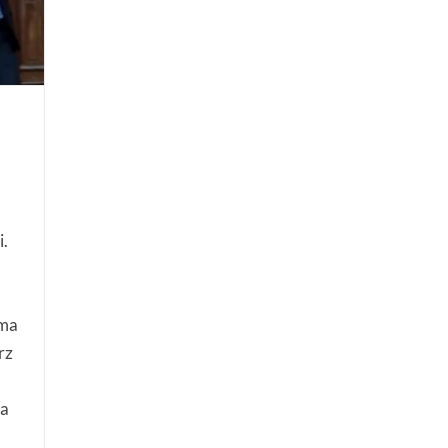
i.
uma
rz
la