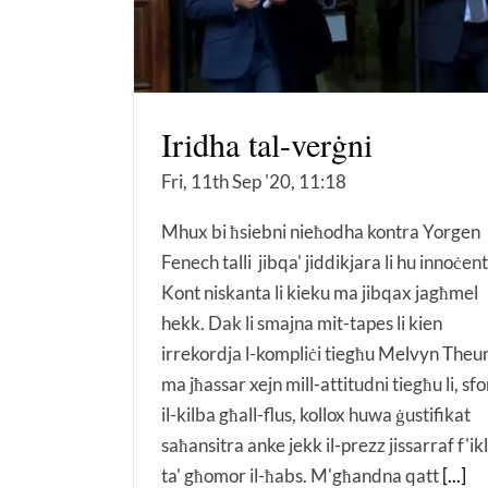
Iridha tal-verġni
Fri, 11th Sep '20, 11:18
Mhux bi ħsiebni nieħodha kontra Yorgen
Fenech talli jibqa' jiddikjara li hu innoċent
Kont niskanta li kieku ma jibqax jagħmel
hekk. Dak li smajna mit-tapes li kien
irrekordja l-kompliċi tiegħu Melvyn The
ma jħassar xejn mill-attitudni tiegħu li, sfo
il-kilba għall-flus, kollox huwa ġustifikat
saħansitra anke jekk il-prezz jissarraf f'ik
ta' għomor il-ħabs. M'għandna qatt
[...]