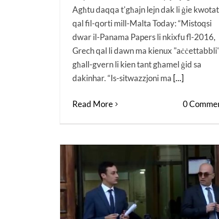
Agħtu daqqa t'għajn lejn dak li ġie kwotat 
qal fil-qorti mill-Malta Today: “Mistoqsi
dwar il-Panama Papers li nkixfu fl-2016,
Grech qal li dawn ma kienux "aċċettabbli
għall-gvern li kien tant għamel ġid sa
dakinhar. “Is-sitwazzjoni ma
[...]
Read More
0 Commen