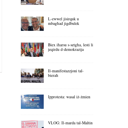
L-ewwel jisirquk u
mbagħad jigdbulek
Biex iħarsu s-setgħa, lesti li
jeqirdu d-demokrazija
Il-manifestazzjoni tal-
bieraħ
Ipprotesta: wasal iż-żmien
VLOG: Il-marda tal-Maltin