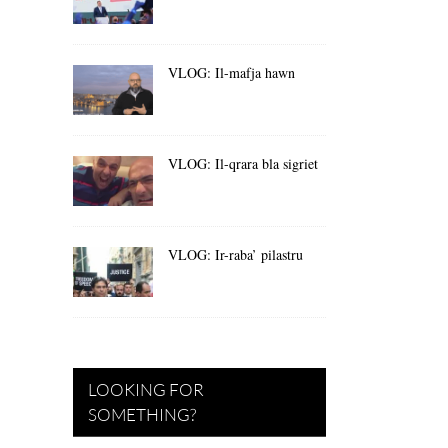
VLOG: Il-mafja hawn
VLOG: Il-qrara bla sigriet
VLOG: Ir-raba’ pilastru
LOOKING FOR
SOMETHING?