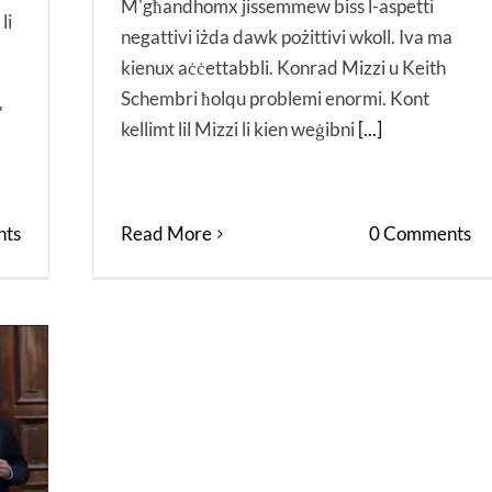
M'għandhomx jissemmew biss l-aspetti
li
negattivi iżda dawk pożittivi wkoll. Iva ma
kienux aċċettabbli. Konrad Mizzi u Keith
Schembri ħolqu problemi enormi. Kont
"
kellimt lil Mizzi li kien weġibni
[...]
Read More
0 Comments
ts