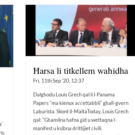
Ħarsa li titkellem waħidha
Fri, 11th Sep '20, 12:37
Dalgħodu Louis Grech qal li l-Panama
Papers "ma kienux aċċettabbli" għall-gvern
Laburista. Skont il-MaltaToday, Louis Grech
qal: "Għamilna ħafna ġid u wettaqna l-
a'
manifest u ksibna drittijiet ċivili.
ns.