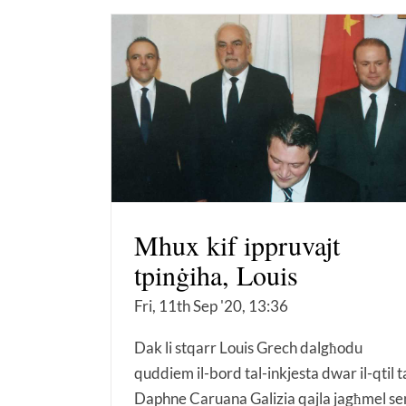
Mhux kif ippruvajt
tpinġiha, Louis
Fri, 11th Sep '20, 13:36
Dak li stqarr Louis Grech dalgħodu
quddiem il-bord tal-inkjesta dwar il-qtil t
Daphne Caruana Galizia qajla jagħmel se