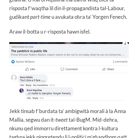
risposta f’waqtha lil din il-propagandista tal-Labour,
ġudikant
part-time
u avukata oħra ta’ Yorgen Fenech.
Araw il-botta u r-risposta hawn isfel.
Jekk tinsab f’burdata ta’ ambigwità morali à la Anna
Mallia, segwu dan it-
tweet
tal-BugM. Mid-dehra,
nkunu qed immorru direttament kontra l-kultura
tagħna jekk nippretendu li l-politiċi m’għandhom qatt