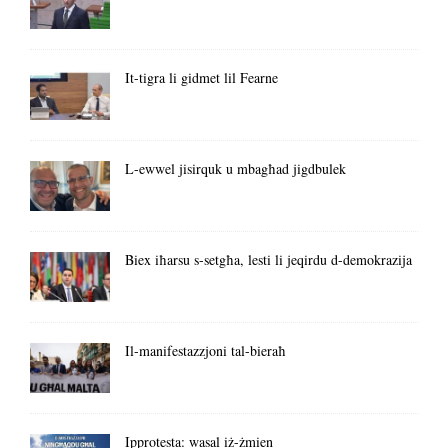
It-tigra li gidmet lil Fearne
L-ewwel jisirquk u mbagħad jigdbulek
Biex iħarsu s-setgħa, lesti li jeqirdu d-demokrazija
Il-manifestazzjoni tal-bieraħ
Ipprotesta: wasal iż-żmien