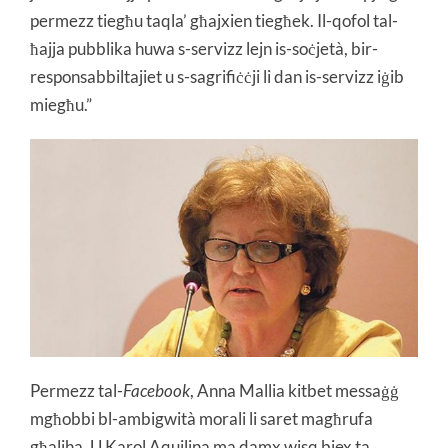
permezz tiegħu taqla’ għajxien tiegħek. Il-qofol tal-
ħajja pubblika huwa s-servizz lejn is-soċjetà, bir-
responsabbiltajiet u s-sagrifiċċji li dan is-servizz iġib
miegħu.”
Permezz tal-
Facebook
, Anna Mallia kitbet messaġġ
mgħobbi bl-ambigwità morali li saret magħrufa
għaliha. U Karol Aquilina ma damx wisq biex ta