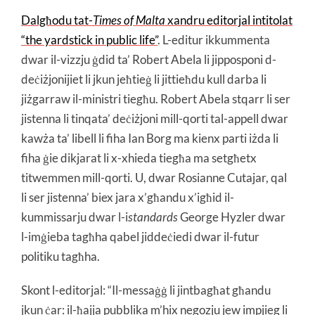
Dalgħodu tat-
Times of Malta
xandru editorjal intitolat
“the yardstick in public life”
. L-editur ikkummenta
dwar il-vizzju ġdid ta’ Robert Abela li jipposponi d-
deċiżjonijiet li jkun jeħtieġ li jittieħdu kull darba li
jiżgarraw il-ministri tiegħu. Robert Abela stqarr li ser
jistenna li tinqata’ deċiżjoni mill-qorti tal-appell dwar
kawża ta’ libell li fiha Ian Borg ma kienx parti iżda li
fiha ġie dikjarat li x-xhieda tiegħa ma setgħetx
titwemmen mill-qorti. U, dwar Rosianne Cutajar, qal
li ser jistenna’ biex jara x’għandu x’igħid il-
kummissarju dwar l-i
standards
George Hyzler dwar
l-imġieba tagħha qabel jiddeċiedi dwar il-futur
politiku tagħha.
Skont l-editorjal: “Il-messaġġ li jintbagħat għandu
jkun ċar: il-ħajja pubblika m’hix negozju jew impjieg li