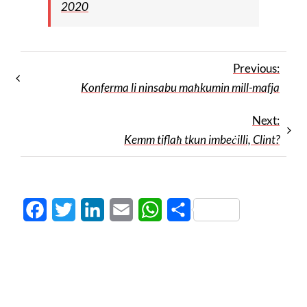
2020
Previous:
Konferma li ninsabu maħkumin mill-mafja
Next:
Kemm tiflaħ tkun imbeċilli, Clint?
Facebook
Twitter
LinkedIn
Email
WhatsApp
Share