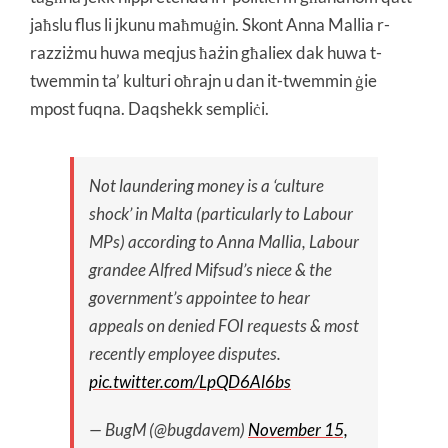
jaħslu flus li jkunu maħmuġin. Skont Anna Mallia r-
razziżmu huwa meqjus ħażin għaliex dak huwa t-
twemmin ta’ kulturi oħrajn u dan it-twemmin ġie
mpost fuqna. Daqshekk sempliċi.
Not laundering money is a ‘culture
shock’ in Malta (particularly to Labour
MPs) according to Anna Mallia, Labour
grandee Alfred Mifsud’s niece & the
government’s appointee to hear
appeals on denied FOI requests & most
recently employee disputes.
pic.twitter.com/LpQD6Al6bs
— BugM (@bugdavem)
November 15,