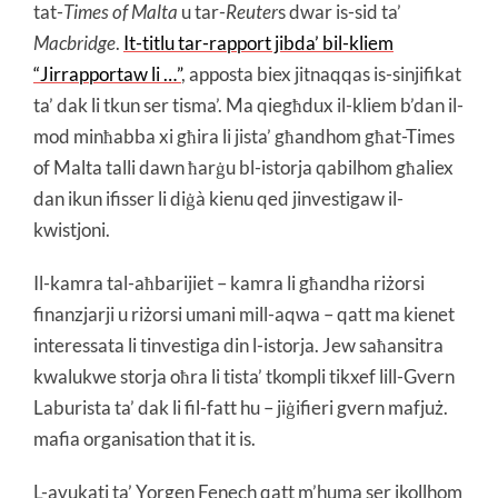
tat-
Times of Malta
u tar-
Reuter
s dwar is-sid ta’
Macbridge
.
It-titlu tar-rapport jibda’ bil-kliem
“Jirrapportaw li …”
, apposta biex jitnaqqas is-sinjifikat
ta’ dak li tkun ser tisma’. Ma qiegħdux il-kliem b’dan il-
mod minħabba xi għira li jista’ għandhom għat-Times
of Malta talli dawn ħarġu bl-istorja qabilhom għaliex
dan ikun ifisser li diġà kienu qed jinvestigaw il-
kwistjoni.
Il-kamra tal-aħbarijiet – kamra li għandha riżorsi
finanzjarji u riżorsi umani mill-aqwa – qatt ma kienet
interessata li tinvestiga din l-istorja. Jew saħansitra
kwalukwe storja oħra li tista’ tkompli tikxef lill-Gvern
Laburista ta’ dak li fil-fatt hu – jiġifieri gvern mafjuż.
mafia organisation that it is.
L-avukati ta’ Yorgen Fenech qatt m’huma ser ikollhom