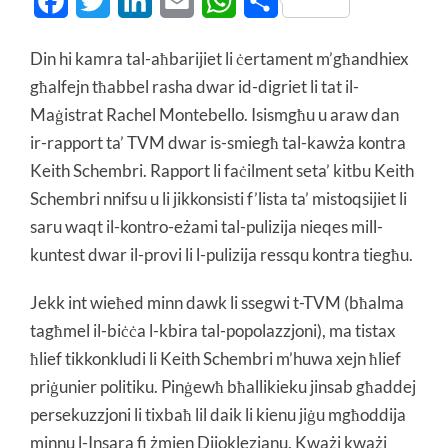
Facebook
Twitter
LinkedIn
Email
WhatsApp
Share
Din hi kamra tal-aħbarijiet li ċertament m’għandhiex
għalfejn tħabbel rasha dwar id-digriet li tat il-
Maġistrat Rachel Montebello. Isismgħu u araw dan
ir-rapport ta’ TVM dwar is-smiegħ tal-kawża kontra
Keith Schembri. Rapport li faċilment seta’ kitbu Keith
Schembri nnifsu u li jikkonsisti f’lista ta’ mistoqsijiet li
saru waqt il-kontro-eżami tal-pulizija nieqes mill-
kuntest dwar il-provi li l-pulizija ressqu kontra tiegħu.
Jekk int wieħed minn dawk li ssegwi t-TVM (bħalma
tagħmel il-biċċa l-kbira tal-popolazzjoni), ma tistax
ħlief tikkonkludi li Keith Schembri m’huwa xejn ħlief
priġunier politiku. Pinġewħ bħallikieku jinsab għaddej
persekuzzjoni li tixbaħ lil daik li kienu jiġu mgħoddija
minnu l-Insara fi żmien Dijoklezjanu. Kważi kważi