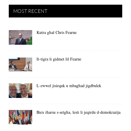
MOST RECENT
Kutra għal Chris Fearne
It-tigra li gidmet lil Fearne
L-ewwel jisirquk u mbagħad jigdbulek
Biex iħarsu s-setgħa, lesti li jeqirdu d-demokrazija