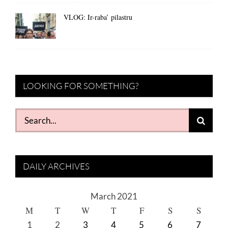
VLOG: Ir-raba’ pilastru
LOOKING FOR SOMETHING?
Search
for:
DAILY ARCHIVES
March 2021
M
T
W
T
F
S
S
1
2
3
4
5
6
7