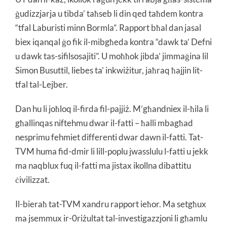
ġudizzjarja u tibda’ taħseb li din qed taħdem kontra
“tfal Laburisti minn Bormla”. Rapport bħal dan jasal
biex iqanqal ġo fik il-mibgħeda kontra “dawk ta’ Defni
u dawk tas-sifilsosajiti”. U moħħok jibda’ jimmaġina lil
Simon Busuttil, liebes ta’ inkwiżitur, jaħraq ħajjin lit-
tfal tal-Lejber.
Dan hu li joħloq il-firda fil-pajjiż. M’għandniex il-ħila li
għallinqas niftehmu dwar il-fatti – ħalli mbagħad
nesprimu fehmiet differenti dwar dawn il-fatti. Tat-
TVM huma fid-dmir li lill-poplu jwasslulu l-fatti u jekk
ma naqblux fuq il-fatti ma jistax ikollna dibattitu
ċivilizzat.
Il-bieraħ tat-TVM xandru rapport ieħor. Ma setgħux
ma jsemmux ir-0riżultat tal-investigazzjoni li għamlu