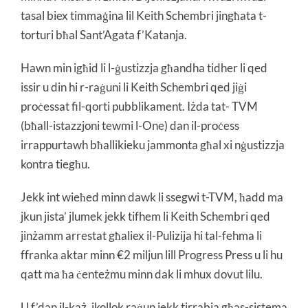
tasal biex timmaġina lil Keith Schembri jingħata t-
torturi bħal Sant’Agata f’Katanja.
Hawn min igħid li l-ġustizzja għandha tidher li qed
issir u din hi r-raġuni li Keith Schembri qed jiġi
proċessat fil-qorti pubblikament. Iżda tat- TVM
(bħall-istazzjoni tewmi l-One) dan il-proċess
irrappurtawh bħallikieku jammonta għal xi nġustizzja
kontra tiegħu.
Jekk int wieħed minn dawk li ssegwi t-TVM, ħadd ma
jkun jista’ jlumek jekk tifhem li Keith Schembri qed
jinżamm arrestat għaliex il-Pulizija hi tal-fehma li
ffranka aktar minn €2 miljun lill Progress Press u li hu
qatt ma ħa ċenteżmu minn dak li mhux dovut lilu.
U f’dan il-każ, ikollok raġun jekk tirrabja għas-sistema