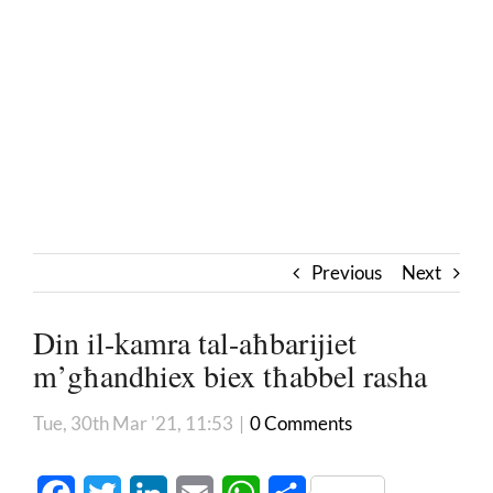
Previous
Next
Din il-kamra tal-aħbarijiet
m’għandhiex biex tħabbel rasha
Tue, 30th Mar '21, 11:53
|
0 Comments