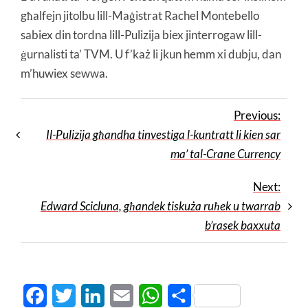
għalfejn jitolbu lill-Maġistrat Rachel Montebello
sabiex din tordna lill-Pulizija biex jinterrogaw lill-
ġurnalisti ta’ TVM. U f’każ li jkun hemm xi dubju, dan
m’huwiex sewwa.
Previous:
Il-Pulizija għandha tinvestiga l-kuntratt li kien sar
ma’ tal-Crane Currency
Next:
Edward Scicluna, għandek tiskuża ruħek u twarrab
b’rasek baxxuta
Facebook
Twitter
LinkedIn
Email
WhatsApp
Share