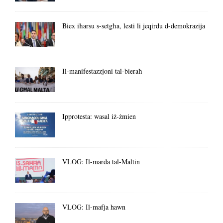
Biex iħarsu s-setgħa, lesti li jeqirdu d-demokrazija
Il-manifestazzjoni tal-bieraħ
Ipprotesta: wasal iż-żmien
VLOG: Il-marda tal-Maltin
VLOG: Il-mafja hawn