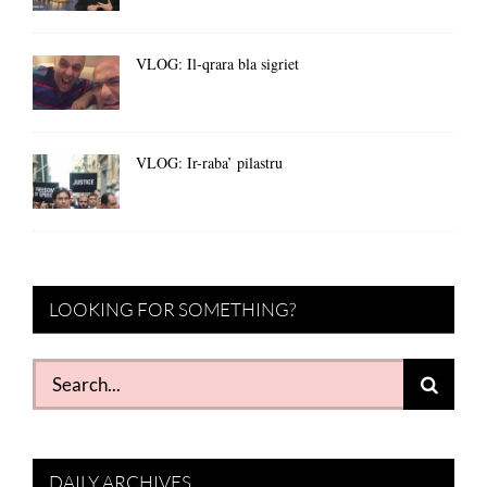
VLOG: Il-qrara bla sigriet
VLOG: Ir-raba’ pilastru
LOOKING FOR SOMETHING?
Search
for:
DAILY ARCHIVES