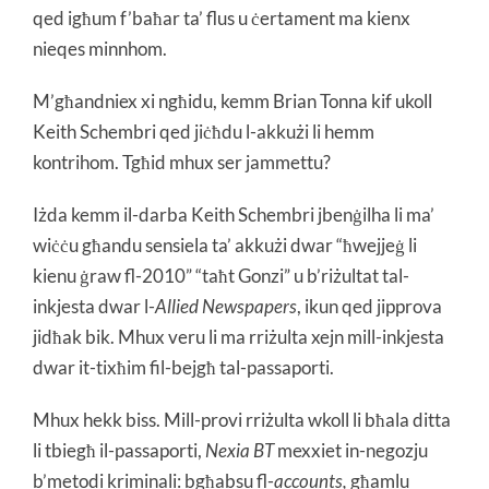
qed igħum f’baħar ta’ flus u ċertament ma kienx
nieqes minnhom.
M’għandniex xi ngħidu, kemm Brian Tonna kif ukoll
Keith Schembri qed jiċħdu l-akkużi li hemm
kontrihom. Tgħid mhux ser jammettu?
Iżda kemm il-darba Keith Schembri jbenġilha li ma’
wiċċu għandu sensiela ta’ akkużi dwar “ħwejjeġ li
kienu ġraw fl-2010” “taħt Gonzi” u b’riżultat tal-
inkjesta dwar l-
Allied Newspapers
, ikun qed jipprova
jidħak bik. Mhux veru li ma rriżulta xejn mill-inkjesta
dwar it-tixħim fil-bejgħ tal-passaporti.
Mhux hekk biss. Mill-provi rriżulta wkoll li bħala ditta
li tbiegħ il-passaporti,
Nexia BT
mexxiet in-negozju
b’metodi kriminali: bgħabsu fl-
accounts,
għamlu