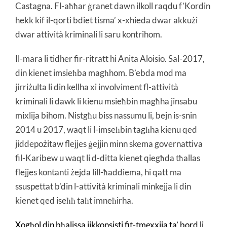
Castagna. Fl-aħħar ġranet dawn ilkoll raqdu f’Kordin
hekk kif il-qorti bdiet tisma’ x-xhieda dwar akkużi
dwar attività kriminali li saru kontrihom.
Il-mara li tidher fir-ritratt hi Anita Aloisio. Sal-2017,
din kienet imsieħba magħhom. B’ebda mod ma
jirriżulta li din kellha xi involviment fl-attività
kriminali li dawk li kienu msieħbin magħha jinsabu
mixlija bihom. Nistgħu biss nassumu li, bejn is-snin
2014 u 2017, waqt li l-imseħbin tagħha kienu qed
jiddepożitaw flejjes ġejjin minn skema governattiva
fil-Karibew u waqt li d-ditta kienet qiegħda tħallas
flejjes kontanti żejda lill-ħaddiema, hi qatt ma
ssuspettat b’din l-attività kriminali minkejja li din
kienet qed iseħħ taħt imneħirha.
Xogħol din bħalissa jikkonsisti fit-tmexxija ta’ bord li