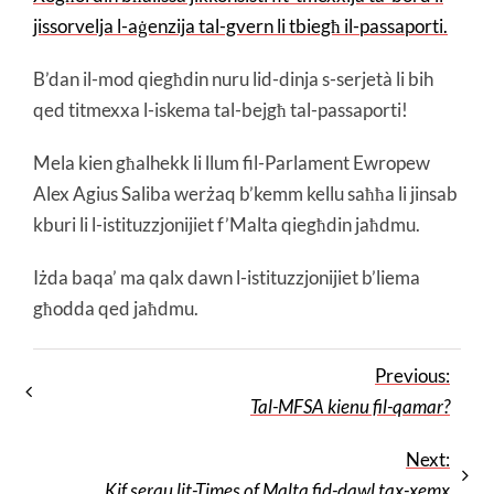
jissorvelja l-aġenzija tal-gvern li tbiegħ il-passaporti.
B’dan il-mod qiegħdin nuru lid-dinja s-serjetà li bih
qed titmexxa l-iskema tal-bejgħ tal-passaporti!
Mela kien għalhekk li llum fil-Parlament Ewropew
Alex Agius Saliba werżaq b’kemm kellu saħħa li jinsab
kburi li l-istituzzjonijiet f’Malta qiegħdin jaħdmu.
Iżda baqa’ ma qalx dawn l-istituzzjonijiet b’liema
għodda qed jaħdmu.
Previous:
Tal-MFSA kienu fil-qamar?
Next:
Kif serqu lit-Times of Malta fid-dawl tax-xemx