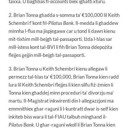
taxxa. U bagħbas fl-
accounts
biex igħatti xturu.
2. Brian Tonna għadda s-somma ta’ €100,000 lil Keith
Schembri f’kont fil-
Pilatus Bank.
Il-medda li għaddew
minnha l-flus ma jispjegawx ċar u tond li dawn kienu
mit-tixħim mill-bejgħ tal-passaporti. Iżda l-ħlas sar
mill-istess kont tal-BVI li fih Brian Tonna ddepożita
flejjes ġejjin mill-bejgħ tal-passaporti.
3. Brian Tonna u Keith Schembri kienu allegaw li
permezz tal-ħlas ta’ €100,000, Brian Tonna kien radd
lura lil Keith Schembri flejjes li kien silfu fiż-żmien li
Tonna kien għaddej minn proċeduri ta’ divorzju ma’
martu. Il-Maġistrat inkwirenti din l-allegazzjoni ma
emmnithiex għar-raġuni li l-kuntratt dwar is-self kien
inkiteb biss wara li tal-FIAU talbuh mingħand il-
Pilatus Bank.
U għar-raġuni wkoll li Brian Tonna kien