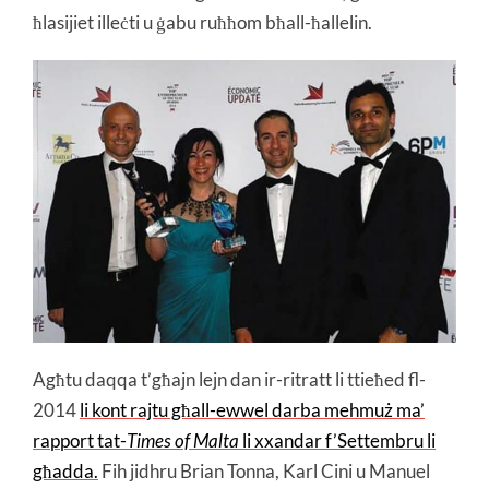
ħlasijiet illeċti u ġabu ruħħom bħall-ħallelin.
Agħtu daqqa t’għajn lejn dan ir-ritratt li ttieħed fl-
2014
li kont rajtu għall-ewwel darba mehmuż ma’
rapport tat-
Times of Malta
li xxandar f’Settembru li
għadda.
Fih jidhru Brian Tonna, Karl Cini u Manuel