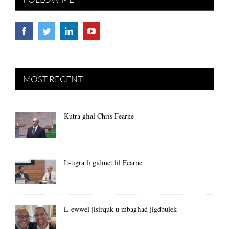
MOST RECENT
Kutra għal Chris Fearne
It-tigra li gidmet lil Fearne
L-ewwel jisirquk u mbagħad jigdbulek