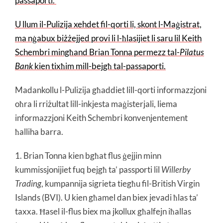
passaporti.
U llum il-Pulizija xehdet fil-qorti li, skont l-Maġistrat,
ma nġabux biżżejjed provi li l-ħlasijiet li saru lil Keith
Schembri mingħand Brian Tonna permezz tal-
Pilatus
Bank
kien tixħim mill-bejgħ tal-passaporti.
Madankollu l-Pulizija għaddiet lill-qorti informazzjoni
oħra li rriżultat lill-inkjesta maġisterjali, liema
informazzjoni Keith Schembri konvenjentement
ħalliha barra.
1. Brian Tonna kien bgħat flus ġejjin minn
kummissjonijiet fuq bejgħ ta’ passporti lil
Willerby
Trading
, kumpannija sigrieta tiegħu fil-British Virgin
Islands (BVI). U kien għamel dan biex jevadi ħlas ta’
taxxa. Ħasel il-flus biex ma jkollux għalfejn iħallas