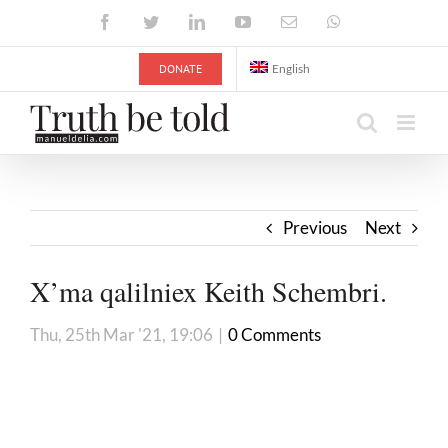
Skip
Facebook
Twitter
LinkedIn
YouTube
Email
WhatsApp
to
content
DONATE
English
Previous
Next
X’ma qalilniex Keith Schembri.
Thu, 25th Mar '21, 19:06
|
0 Comments