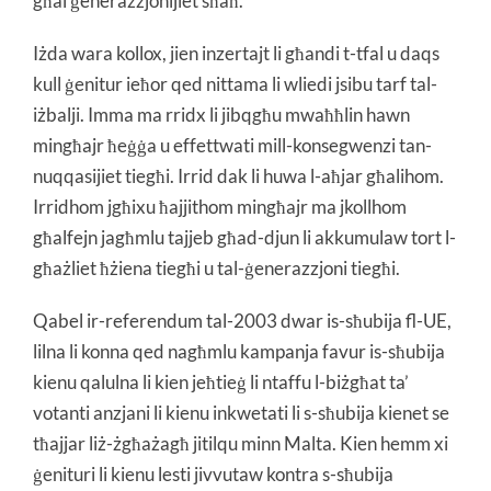
għal ġenerazzjonijiet sħaħ.
Iżda wara kollox, jien inzertajt li għandi t-tfal u daqs
kull ġenitur ieħor qed nittama li wliedi jsibu tarf tal-
iżbalji. Imma ma rridx li jibqgħu mwaħħlin hawn
mingħajr ħeġġa u effettwati mill-konsegwenzi tan-
nuqqasijiet tiegħi. Irrid dak li huwa l-aħjar għalihom.
Irridhom jgħixu ħajjithom mingħajr ma jkollhom
għalfejn jagħmlu tajjeb għad-djun li akkumulaw tort l-
għażliet ħżiena tiegħi u tal-ġenerazzjoni tiegħi.
Qabel ir-referendum tal-2003 dwar is-sħubija fl-UE,
lilna li konna qed nagħmlu kampanja favur is-sħubija
kienu qalulna li kien jeħtieġ li ntaffu l-biżgħat ta’
votanti anzjani li kienu inkwetati li s-sħubija kienet se
tħajjar liż-żgħażagħ jitilqu minn Malta. Kien hemm xi
ġenituri li kienu lesti jivvutaw kontra s-sħubija