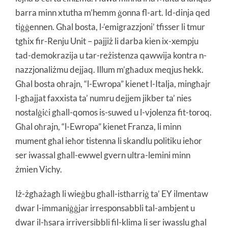
barra minn xtutha m’hemm ġonna fl-art. Id-dinja qed
tiġġennen. Għal bosta, l-’emigrazzjoni’ tfisser li tmur
tgħix fir-Renju Unit – pajjiż li darba kien ix-xempju
tad-demokrazija u tar-reżistenza qawwija kontra n-
nazzjonaliżmu dejjaq. Illum m’għadux meqjus hekk.
Għal bosta oħrajn, “l-Ewropa” kienet l-Italja, mingħajr
l-għajjat faxxista ta’ numru dejjem jikber ta’ nies
nostalġiċi għall-qomos is-suwed u l-vjolenza fit-toroq.
Għal oħrajn, “l-Ewropa” kienet Franza, li minn
mument għal ieħor tistenna li skandlu politiku ieħor
ser iwassal għall-ewwel gvern ultra-lemini minn
żmien Vichy.
Iż-żgħażagħ li wieġbu għall-istħarriġ ta’ EY ilmentaw
dwar l-immaniġġjar irresponsabbli tal-ambjent u
dwar il-ħsara irriversibbli fil-klima li ser iwasslu għal