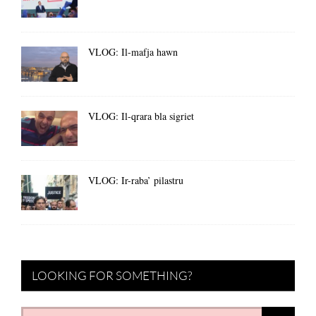
VLOG: Il-mafja hawn
VLOG: Il-qrara bla sigriet
VLOG: Ir-raba’ pilastru
LOOKING FOR SOMETHING?
Search