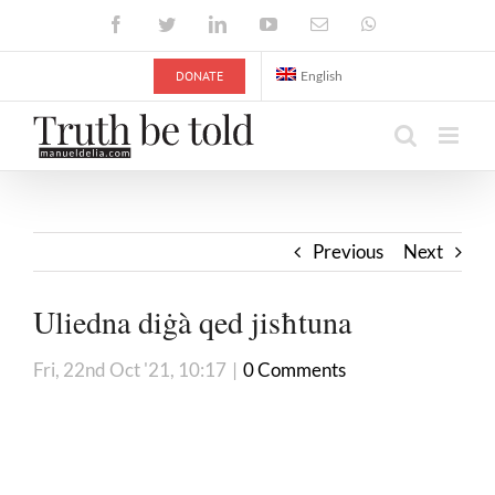
Skip
Facebook
Twitter
LinkedIn
YouTube
Email
WhatsApp
to
content
DONATE
English
Previous
Next
Uliedna diġà qed jisħtuna
Fri, 22nd Oct '21, 10:17
|
0 Comments