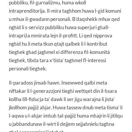
pubbliku, fil-ġurnaliżmu, huma wkoll
intraprenditorija. Il-mira tagħhom huwa l-ġid komuni
u mhux il-gwadann personali. B’daqshekk mhux qed
ngħid li s-servizz pubbliku huwa superjuri għall-
intrapriża mmirata lejn il-profitt. Li qed nipprova
ngħid hu li meta tkun qtajt qalbek li l-kontribut
tiegħek għad jagħmel xi differenza fil-komunità
tiegħek, tibda tara x’tista’ tagħmel fl-interessi
personali tiegħek.
Il-paradoss jinsab hawn. Insewwed qalbi meta
niftakar li l-ġenerazzjoni tiegħi wettqet din il-ħsara
kollha lill-fiduċja ta’ dawk li ser jiġu warajna li jista’
jkollhom pajjiż aħjar. Huwa tassew dnub meta tisma’ li
l-aqwa u l-aħjar imħuħ tal-pajjiż huma mħajrin li jitilqu
u jabbandunaw il-wirt li dejjem sejjaħnielu tagħna