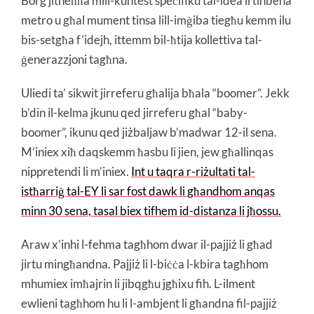
Borg jitneħħa mill-kuntest speċifiku tal-idea li tinbena
metro u għal mument tinsa lill-imġiba tiegħu kemm ilu
bis-setgħa f’idejh, ittemm bil-ħtija kollettiva tal-
ġenerazzjoni tagħna.
Uliedi ta’ sikwit jirreferu għalija bħala “boomer”. Jekk
b’din il-kelma jkunu qed jirreferu għal “baby-
boomer”, ikunu qed jiżbaljaw b’madwar 12-il sena.
M’iniex xiħ daqskemm ħasbu li jien, jew għallinqas
nippretendi li m’iniex.
Int u taqra r-riżultati tal-
istħarriġ tal-EY li sar fost dawk li għandhom anqas
minn 30 sena, tasal biex tifhem id-distanza li jħossu.
Araw x’inhi l-fehma tagħhom dwar il-pajjiż li għad
jirtu mingħandna. Pajjiż li l-biċċa l-kbira tagħhom
mhumiex imħajrin li jibqgħu jgħixu fih. L-ilment
ewlieni tagħhom hu li l-ambjent li għandna fil-pajjiż