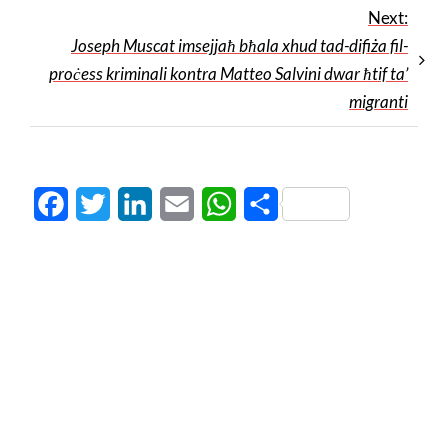
Next:
Joseph Muscat imsejjaħ bħala xhud tad-difiża fil-
proċess kriminali kontra Matteo Salvini dwar ħtif ta’
migranti
Facebook
Twitter
LinkedIn
Email
WhatsApp
Share