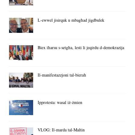
L-ewwel jisirquk u mbagħad jigdbulek
Biex iħarsu s-setgħa, lesti li jeqirdu d-demokrazija
Il-manifestazzjoni tal-bieraħ
Ipprotesta: wasal iż-żmien
VLOG: Il-marda tal-Maltin