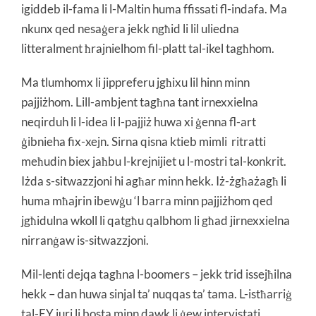
igiddeb il-fama li l-Maltin huma ffissati fl-indafa. Ma
nkunx qed nesaġera jekk ngħid li lil uliedna
litteralment ħrajnielhom fil-platt tal-ikel tagħhom.
Ma tlumhomx li jippreferu jgħixu lil hinn minn
pajjiżhom. Lill-ambjent tagħna tant irnexxielna
neqirduh li l-idea li l-pajjiż huwa xi ġenna fl-art
ġibnieha fix-xejn. Sirna qisna ktieb mimli ritratti
meħudin biex jaħbu l-krejnijiet u l-mostri tal-konkrit.
Iżda s-sitwazzjoni hi agħar minn hekk. Iż-żgħażagħ li
huma mħajrin ibewġu ‘l barra minn pajjiżhom qed
jgħidulna wkoll li qatgħu qalbhom li għad jirnexxielna
nirranġaw is-sitwazzjoni.
Mil-lenti dejqa tagħna l-boomers – jekk trid issejħilna
hekk – dan huwa sinjal ta’ nuqqas ta’ tama. L-istħarriġ
tal-EY juri li bosta minn dawk li ġew intervistati