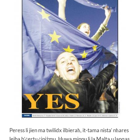
Peress li jien ma twilidx ilbieraħ, it-tama nista’ nħares
lejha b’ċertu ċiniżmu. Huwa minnu li la Malta u lanqas