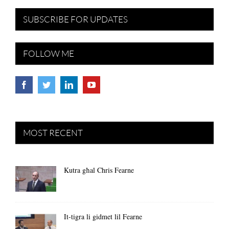
SUBSCRIBE FOR UPDATES
FOLLOW ME
MOST RECENT
Kutra għal Chris Fearne
It-tigra li gidmet lil Fearne