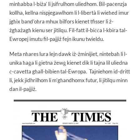
minħabba l-biża’ li jsifrulhom uliedhom. Bil-paċenzja
kollha, kellna nispjegawlhom li l-libertà li wieħed imur
jgħix band’oħra mhux bilfors kienet tfisser li ż-
żgħażagħ kienu ser jitilqu. Fil-fatt il-biċċa l-kbira tal-
Ewropej imutu fil-pajjiż fejn ikunu twieldu.
Meta nħares lura lejn dawk iż-żminijiet, nintebaħ li l-
unika ħaġa li ġietna żewġ kienet dik li tajna lil uliedna
ċ-ċavetta għall-bibien tal-Ewropa. Tajniehom id-dritt
li, jekk jidhrilhom li m’għandhomx futur, li jitilqu minn
dan il-pajjiż.