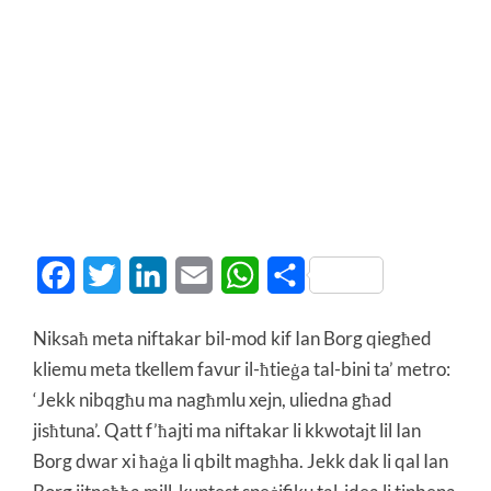
Facebook
Twitter
LinkedIn
Email
WhatsApp
Share
Niksaħ meta niftakar bil-mod kif Ian Borg qiegħed
kliemu meta tkellem favur il-ħtieġa tal-bini ta’ metro:
‘Jekk nibqgħu ma nagħmlu xejn, uliedna għad
jisħtuna’. Qatt f’ħajti ma niftakar li kkwotajt lil Ian
Borg dwar xi ħaġa li qbilt magħha. Jekk dak li qal Ian