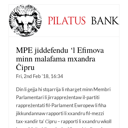
MPE jiddefendu ‘l Efimova
minn malafama mxandra
Ċipru
Fri, 2nd Feb '18, 16:34
Din li ġejja hi stqarrija li nħarġet minn Membri
Parlamentari li jirrappreżentaw il-partiti
rappreżentati fil-Parlament Ewropew li fiha
jikkundannaw rapporti li xxandru fil-mezzi
tax-xandir ta’ Ċipru – rapporti li xxandru wkoll