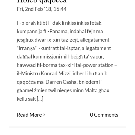
Fri, 2nd Feb '18, 16:44
Il-bieraħ ktibt li dak li nkiss inkiss fetaħ
kumpannija fil-Panama, indaħal fejn ma
jesgħux dwar ix-xiri taż-żejt, allegatament
“irranġa” l-kuntratt tal-isptar, allegatament
daħħal kummissjoni mill-bejgħ ta’ vapur,
ħawwad fil-borma tax-xiri tal-power station –
il-Ministru Konrad Mizzi jidher li hu ħabib
qaqoċċa ma’ Darren Casha, bniedem li
għamel żmien twil nieqes minn Malta għax
kellu salt
[...]
Read More
0 Comments