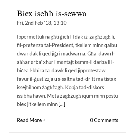
Biex iseħħ is-sewwa
Fri, 2nd Feb '18, 13:10
Ippermettuli nagħti ġieħ lil dak iż-żagħżugħ li,
fil-preżenza tal-President, tkellem minn qalbu
dwar dak li qed jiġri madwarna. Għal dawn l-
aħħar erba’ xhur ilmentajt kemm-il darba li l-
biċċa l-kbira ta’ dawk li qed jipprotestaw
favur il-ġustizzja u s-saltna tad-dritt ma tistax
issejħilhom żagħżagħ. Kopja tad-diskors
issibha hawn. Meta żagħżugħ iqum minn postu
biex jitkellem minn
[...]
Read More
0 Comments