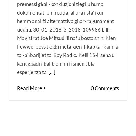
premessi għall-konklużjoni tiegħu huma
dokumentati bir-reqqa, allura jista' jkun
hemm analiżi alternattiva għar-raġunament
tiegħu. 30_01_2018-3_2018-109986 Lill-
Maġistrat Joe Mifsud ili nafu bosta snin. Kien
l-ewwel boss tiegħi meta kien il-kap tal-kamra
tal-aħbarijiet ta' Bay Radio. Kelli 15-il sena u
kont għadni ħalib ommi fi snieni, bla
esperjenza ta'
[...]
Read More
0 Comments