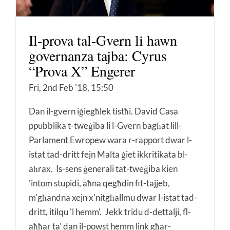
Il-prova tal-Gvern li hawn
governanza tajba: Cyrus
“Prova X” Engerer
Fri, 2nd Feb '18, 15:50
Dan il-gvern iġiegħlek tistħi. David Casa
ppubblika t-tweġiba li l-Gvern bagħat lill-
Parlament Ewropew wara r-rapport dwar l-
istat tad-dritt fejn Malta ġiet ikkritikata bl-
aħrax. Is-sens ġenerali tat-tweġiba kien
'intom stupidi, aħna qegħdin fit-tajjeb,
m'għandna xejn x'nitgħallmu dwar l-istat tad-
dritt, itilqu 'l hemm'. Jekk tridu d-dettalji, fl-
aħħar ta' dan il-powst hemm link għar-