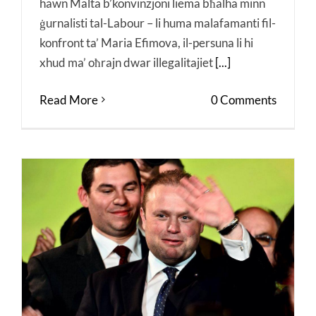
hawn Malta b’konvinzjoni liema bħalha minn
ġurnalisti tal-Labour – li huma malafamanti fil-
konfront ta’ Maria Efimova, il-persuna li hi
xhud ma’ oħrajn dwar illegalitajiet
[...]
Read More
0 Comments