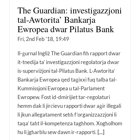
The Guardian: investigazzjoni
tal-Awtorita’ Bankarja
Ewropea dwar Pilatus Bank
Fri, 2nd Feb '18, 19:49
Il-ġurnal Ingliż The Guardian fiħ rapport dwar
it-tnedija ta’ investigazzjoni regolatorja dwar
is-superviżjoni tal-Pilatus Bank. L-Awtorita’
Bankarja Ewropea qed taġixxi fuq talba tal-
Kummissjoni Ewropea u tal-Parlament
Ewropew. Fost id-dmirijiet tar-regolaturi
hemm dak li jirċievu rapporti dwar aġir illegali
li jkun allegatament seħħ f’organizzazzjoni li
taqa’ taħt il-kompetenza tagħhom. Xogħolhom
hu li jgħarblu sew dawn ir-rapporti.
[...]