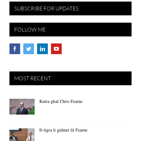
SUBSCRIBE FOR UPDATES
FOLLOW ME
MOST RECENT
Kutra għal Chris Fearne
It-tigra li gidmet lil Fearne