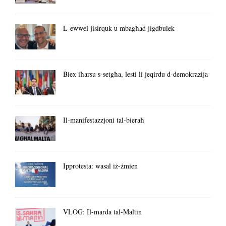
L-ewwel jisirquk u mbagħad jigdbulek
Biex iħarsu s-setgħa, lesti li jeqirdu d-demokrazija
Il-manifestazzjoni tal-bieraħ
Ipprotesta: wasal iż-żmien
VLOG: Il-marda tal-Maltin