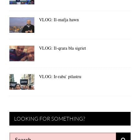
VLOG: Il-mafja hawn
VLOG: Il-qrara bla sigriet
VLOG: Ir-raba’ pilastru
LOOKING FOR SOMETHING?
Search