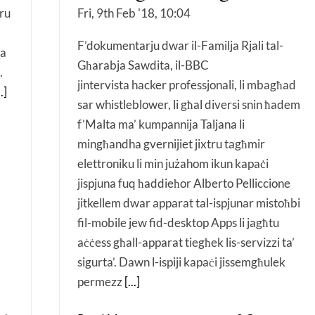
Fri, 9th Feb '18, 10:04
tru
F’dokumentarju dwar il-Familja Rjali tal-
ħa
Għarabja Sawdita, il-BBC
.
jintervista hacker professjonali, li mbagħad
..]
sar whistleblower, li għal diversi snin ħadem
f’Malta ma’ kumpannija Taljana li
mingħandha gvernijiet jixtru tagħmir
elettroniku li min jużahom ikun kapaċi
jispjuna fuq ħaddieħor Alberto Pelliccione
jitkellem dwar apparat tal-ispjunar mistoħbi
fil-mobile jew fid-desktop Apps li jagħtu
aċċess għall-apparat tiegħek lis-servizzi ta’
sigurta’. Dawn l-ispiji kapaċi jissemgħulek
permezz
[...]