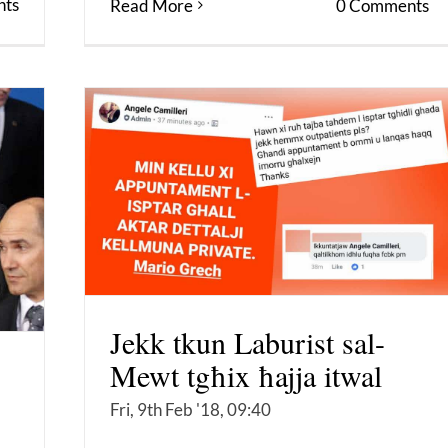
ts
Read More
0 Comments
Jekk tkun Laburist sal-
Mewt tgħix ħajja itwal
Fri, 9th Feb '18, 09:40