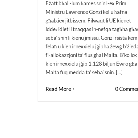
Eżatt bħall-lum ħames snin l-ex Prim
Ministru Lawrence Gonzi kellu ħafna
għalxiex jitbissem. Filwaqt li UE kienet
iddeċidiet li tnaqqas in-nefqa tagħha għa
seba’ snin li kienu jmissu, Gonzi rsista ke
felaħ u kien irnexxielu jġibha żewġ b’żied
fl-allokazzjoni ta’ flus għal Malta. B’kollox
kien irnexxielu jġib 1.128 biljun Ewro għa
Malta fuq medda ta’ seba’ snin.
[...]
Read More
0 Commen