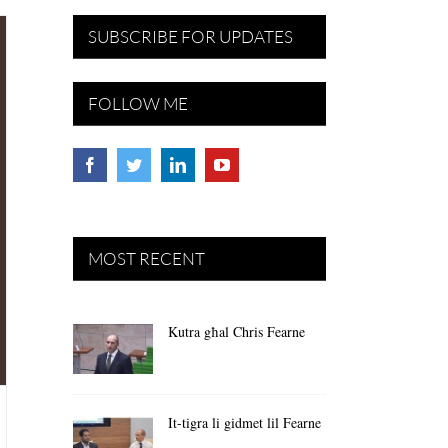
SUBSCRIBE FOR UPDATES
FOLLOW ME
MOST RECENT
Kutra għal Chris Fearne
It-tigra li gidmet lil Fearne