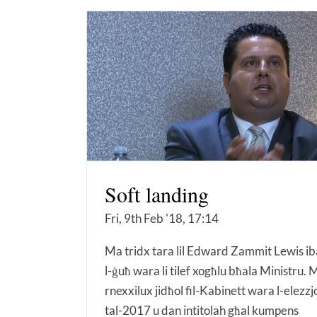
Soft landing
Fri, 9th Feb '18, 17:14
Ma tridx tara lil Edward Zammit Lewis ib
l-ġuħ wara li tilef xogħlu bħala Ministru. 
rnexxilux jidħol fil-Kabinett wara l-elezzj
tal-2017 u dan intitolah għal kumpens