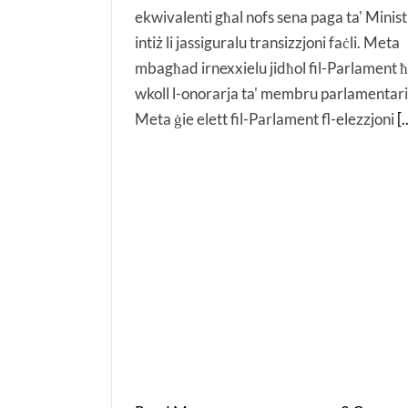
ekwivalenti għal nofs sena paga ta' Minis
intiż li jassiguralu transizzjoni faċli. Meta
mbagħad irnexxielu jidħol fil-Parlament 
wkoll l-onorarja ta' membru parlamentari
Meta ġie elett fil-Parlament fl-elezzjoni
[.