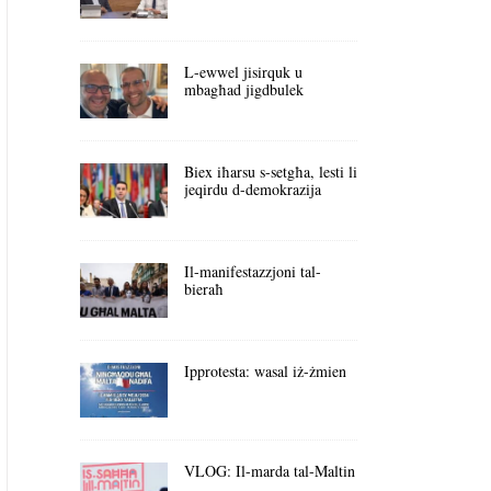
L-ewwel jisirquk u
mbagħad jigdbulek
Biex iħarsu s-setgħa, lesti li
jeqirdu d-demokrazija
Il-manifestazzjoni tal-
bieraħ
Ipprotesta: wasal iż-żmien
VLOG: Il-marda tal-Maltin