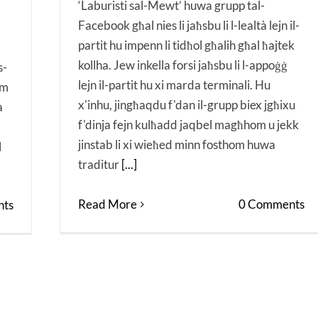
‘Laburisti sal-Mewt’ huwa grupp tal-
Facebook għal nies li jaħsbu li l-lealtà lejn il-
partit hu impenn li tidħol għalih għal ħajtek
kollha. Jew inkella forsi jaħsbu li l-appoġġ
s-
lejn il-partit hu xi marda terminali. Hu
mm
x'inhu, jingħaqdu f'dan il-grupp biex jgħixu
a
f'dinja fejn kulħadd jaqbel magħhom u jekk
jinstab li xi wieħed minn fosthom huwa
l
traditur
[...]
Read More
0 Comments
ts