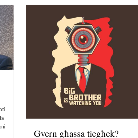
ati
Ma
oni
Gvern għassa tiegħek?