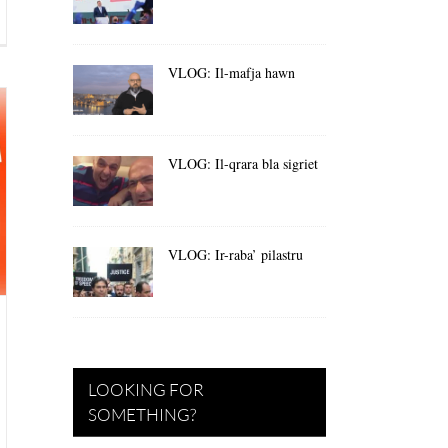
VLOG: Il-mafja hawn
VLOG: Il-qrara bla sigriet
VLOG: Ir-raba’ pilastru
LOOKING FOR
SOMETHING?