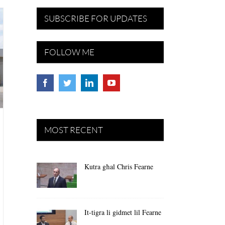
SUBSCRIBE FOR UPDATES
FOLLOW ME
MOST RECENT
Kutra għal Chris Fearne
It-tigra li gidmet lil Fearne