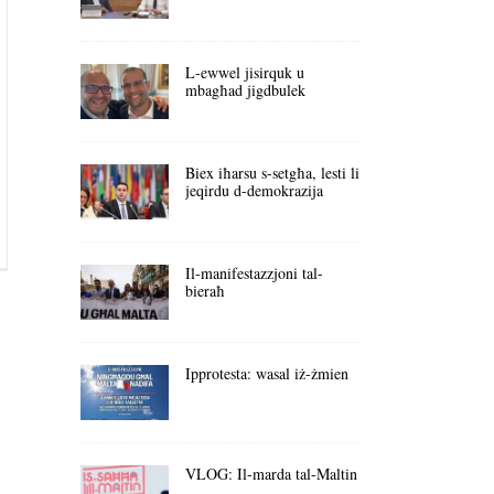
L-ewwel jisirquk u
mbagħad jigdbulek
Biex iħarsu s-setgħa, lesti li
jeqirdu d-demokrazija
Il-manifestazzjoni tal-
bieraħ
Ipprotesta: wasal iż-żmien
VLOG: Il-marda tal-Maltin