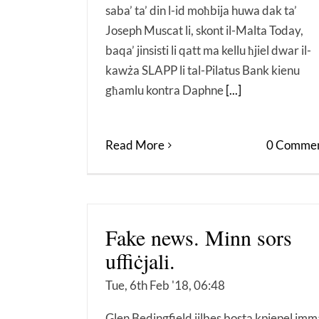
saba’ ta’ din l-id moħbija huwa dak ta’
Joseph Muscat li, skont il-Malta Today,
baqa’ jinsisti li qatt ma kellu ħjiel dwar il-
kawża SLAPP li tal-Pilatus Bank kienu
għamlu kontra Daphne
[...]
Read More
0 Commen
Fake news. Minn sors
uffiċjali.
Tue, 6th Feb '18, 06:48
Glen Bedingfield jilbes bosta kpiepel imm