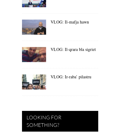
VLOG: Il-mafja hawn
VLOG: Il-qrara bla sigriet
VLOG: Ir-raba’ pilastru
LOOKING FOR
SOMETHING?