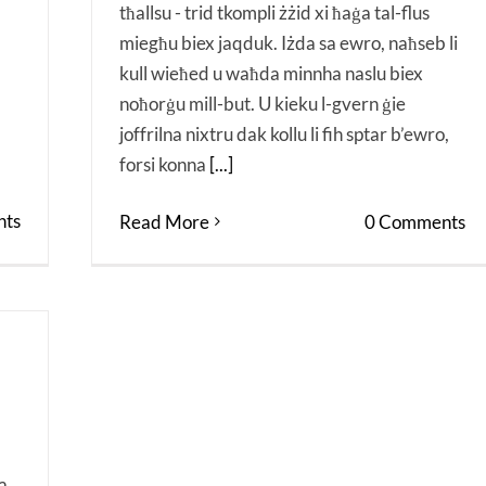
tħallsu - trid tkompli żżid xi ħaġa tal-flus
miegħu biex jaqduk. Iżda sa ewro, naħseb li
kull wieħed u waħda minnha naslu biex
noħorġu mill-but. U kieku l-gvern ġie
joffrilna nixtru dak kollu li fih sptar b’ewro,
forsi konna
[...]
ts
Read More
0 Comments
a