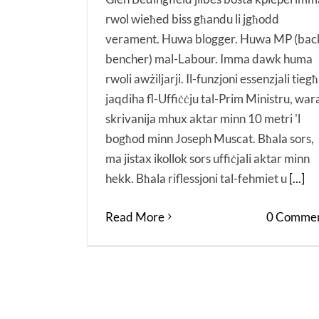
rwol wieħed biss għandu li jgħodd
verament. Huwa blogger. Huwa MP (bac
bencher) mal-Labour. Imma dawk huma
rwoli awżiljarji. Il-funzjoni essenzjali tieg
jaqdiha fl-Uffiċċju tal-Prim Ministru, war
skrivanija mhux aktar minn 10 metri 'l
bogħod minn Joseph Muscat. Bħala sors,
ma jistax ikollok sors uffiċjali aktar minn
hekk. Bħala riflessjoni tal-fehmiet u
[...]
Read More
0 Commen