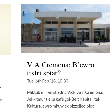
V A Cremona: B’ewro
tixtri sptar?
Tue, 6th Feb '18, 10:30
.
Miktub mill-mistiedna Vicki Ann Cremona:
Jekk tmur tieħu kafé ġol-Belt Kapitali tal-
jn
Kultura, ewro mhuwiex biżżejjed biex