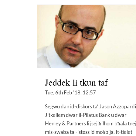
Jeddek li tkun taf
Tue, 6th Feb '18, 12:57
Segwu dan id-diskors ta’ Jason Azzopardi
Jitkellem dwar il-Pilatus Bank u dwar
Henley & Partners li jsejjħilhom bħala tne
mis-swaba tal-istess id moħbija. It-tielet