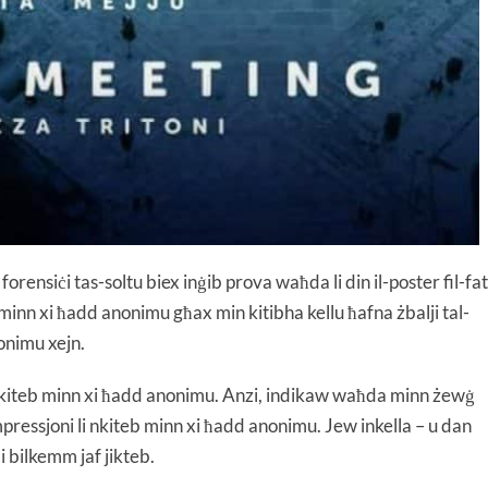
i forensiċi tas-soltu biex inġib prova waħda li din il-poster fil-fat
 minn xi ħadd anonimu għax min kitibha kellu ħafna żbalji tal-
nonimu xejn.
er inkiteb minn xi ħadd anonimu. Anzi, indikaw waħda minn żewġ
impressjoni li nkiteb minn xi ħadd anonimu. Jew inkella – u dan
i bilkemm jaf jikteb.