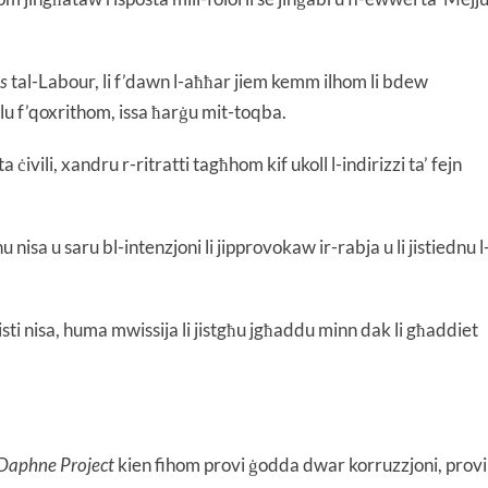
ls
tal-Labour, li f’dawn l-aħħar jiem kemm ilhom li bdew
lu f’qoxrithom, issa ħarġu mit-toqba.
ċivili, xandru r-ritratti tagħhom kif ukoll l-indirizzi ta’ fejn
 nisa u saru bl-intenzjoni li jipprovokaw ir-rabja u li jistiednu l
listi nisa, huma mwissija li jistgħu jgħaddu minn dak li għaddiet
Daphne Project
kien fihom provi ġodda dwar korruzzjoni, provi