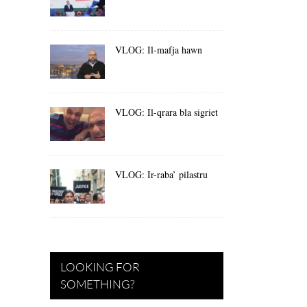
VLOG: Il-mafja hawn
VLOG: Il-qrara bla sigriet
VLOG: Ir-raba’ pilastru
LOOKING FOR
SOMETHING?