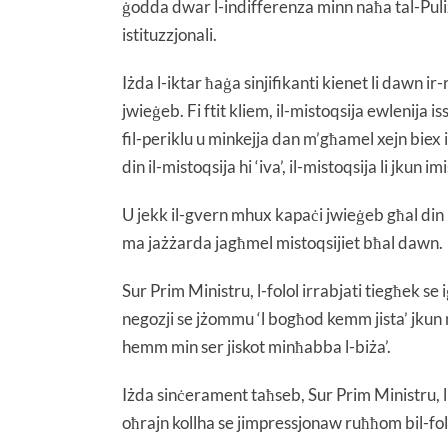
ġodda dwar l-indifferenza minn naħa tal-Puliz
istituzzjonali.
Iżda l-iktar ħaġa sinjifikanti kienet li dawn ir-
jwieġeb. Fi ftit kliem, il-mistoqsija ewlenija is
fil-periklu u minkejja dan m’għamel xejn biex 
din il-mistoqsija hi ‘iva’, il-mistoqsija li jkun 
U jekk il-gvern mhux kapaċi jwieġeb għal din i
ma jażżarda jagħmel mistoqsijiet bħal dawn.
Sur Prim Ministru, l-folol irrabjati tiegħek se i
negozji se jżommu ‘l bogħod kemm jista’ jkun m
hemm min ser jiskot minħabba l-biża’.
Iżda sinċerament taħseb, Sur Prim Ministru, l
oħrajn kollha se jimpressjonaw ruħħom bil-fol