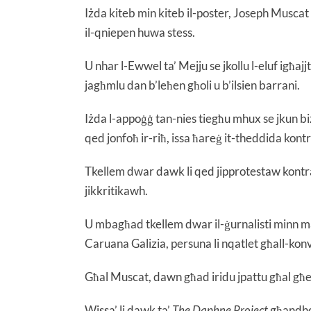
Iżda kiteb min kiteb il-poster, Joseph Muscat
il-qniepen huwa stess.
U nhar l-Ewwel ta’ Mejju se jkollu l-eluf igħ
jagħmlu dan b’leħen għoli u b’ilsien barrani.
Iżda l-appoġġ tan-nies tiegħu mhux se jkun biż
qed jonfoħ ir-riħ, issa ħareġ it-theddida kontr
Tkellem dwar dawk li qed jipprotestaw kontr
jikkritikawh.
U mbagħad tkellem dwar il-ġurnalisti minn mad
Caruana Galizia, persuna li nqatlet għall-kon
Għal Muscat, dawn għad iridu jpattu għal għ
Wissa’ li dawk ta’
The Daphne Project
għandhom