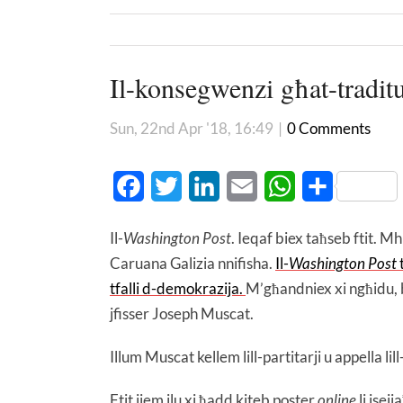
Il-konsegwenzi għat-traditu
Sun, 22nd Apr '18, 16:49
|
0 Comments
Facebook
Twitter
LinkedIn
Email
WhatsApp
Share
Il-
Washington Post
. Ieqaf biex taħseb ftit. M
Caruana Galizia nnifisha.
Il-
Washington Post
t
tfalli d-demokrazija.
M’għandniex xi ngħidu, b
jfisser Joseph Muscat.
Illum Muscat kellem lill-partitarji u appella l
Ftit jiem ilu xi ħadd kiteb poster
online
li jsejj