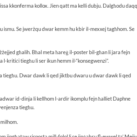
 issa kkonferma kollox. Jien qatt ma kelli dubju. Dalgħodu daq
ajjtu ismu. Se jwerżqu dwar kemm hu kbir il-mexxej tagħhom. Se
żejjed għalih. Bħal meta ħareġ il-poster bil-għan li jara fejn
a l-kritiċi tiegħu li ser ikun hemm il-“konsegwenzi”.
a tiegħu. Dwar dawk li qed jiktbu dwaru u dwar dawk li qed
war id-dinja li kellhom l-ardir ikomplu fejn ħalliet Daphne
venjenza tiegħu.
emilhom.
 jingħataw risposta mill-folol li se jinġabru fl-ewwel ta’ Mejju