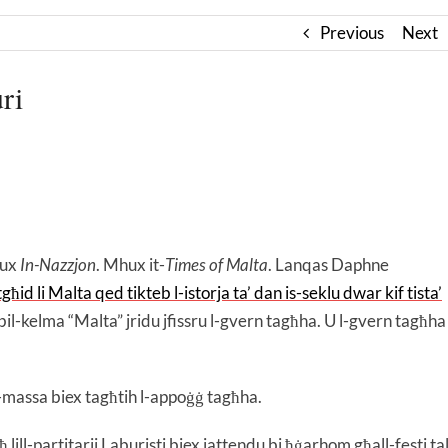
Previous
Next
ri
hux
In-Nazzjon
. Mhux it-
Times of Malta
. Lanqas Daphne
għid li Malta qed tikteb l-istorja ta’ dan is-seklu dwar kif tista’
il-kelma “Malta” jridu jfissru l-gvern tagħha. U l-gvern tagħha
ill-massa biex tagħtih l-appoġġ tagħha.
aħ lill-partitarji Laburisti biex jattendu bi ħġarhom għall-festi ta