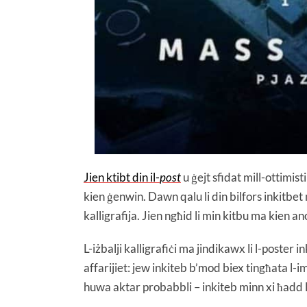
Jien ktibt din il-
post
u ġejt sfidat mill-ottimist
kien ġenwin. Dawn qalu li din bilfors inkitbet
kalligrafija. Jien ngħid li min kitbu ma kien a
L-iżbalji kalligrafiċi ma jindikawx li l-post
affarijiet: jew inkiteb b’mod biex tingħata l-
huwa aktar probabbli – inkiteb minn xi ħadd l