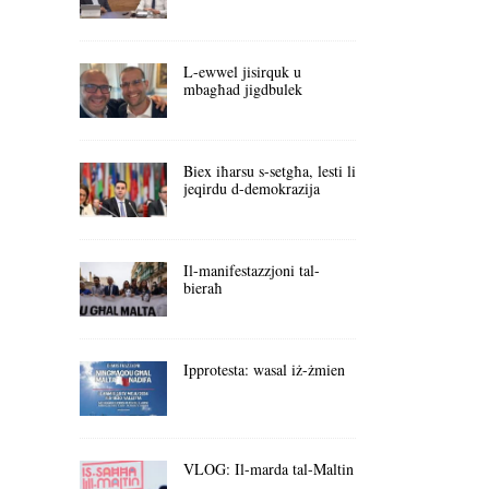
L-ewwel jisirquk u
mbagħad jigdbulek
Biex iħarsu s-setgħa, lesti li
jeqirdu d-demokrazija
Il-manifestazzjoni tal-
bieraħ
Ipprotesta: wasal iż-żmien
VLOG: Il-marda tal-Maltin