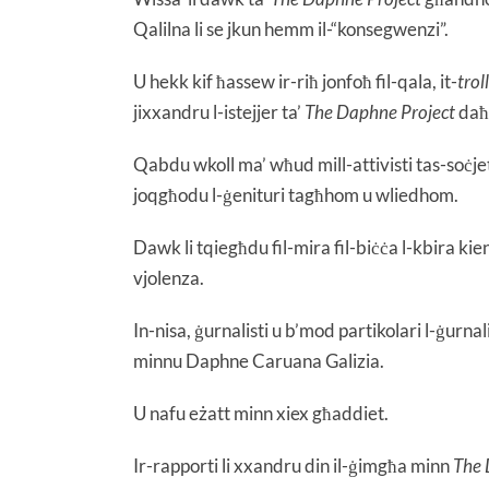
Qalilna li se jkun hemm il-“konsegwenzi”.
U hekk kif ħassew ir-riħ jonfoħ fil-qala, it-
trol
jixxandru l-istejjer ta’
The Daphne Project
daħ
Qabdu wkoll ma’ wħud mill-attivisti tas-soċjeta 
joqgħodu l-ġenituri tagħhom u wliedhom.
Dawk li tqiegħdu fil-mira fil-biċċa l-kbira kienu
vjolenza.
In-nisa, ġurnalisti u b’mod partikolari l-ġurna
minnu Daphne Caruana Galizia.
U nafu eżatt minn xiex għaddiet.
Ir-rapporti li xxandru din il-ġimgħa minn
The 