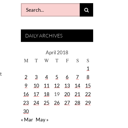
Search
for:
DAILY ARCHIVES
April 2018
M
T
W
T
F
S
S
1
t
2
3
4
5
6
7
8
9
10
11
12
13
14
15
16
17
18
19
20
21
22
23
24
25
26
27
28
29
30
« Mar
May »