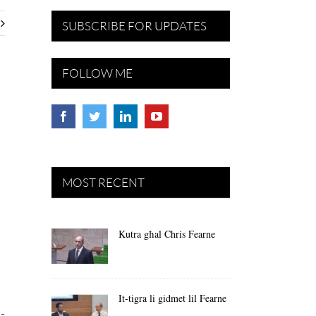
SUBSCRIBE FOR UPDATES
FOLLOW ME
MOST RECENT
Kutra għal Chris Fearne
It-tigra li gidmet lil Fearne
l-