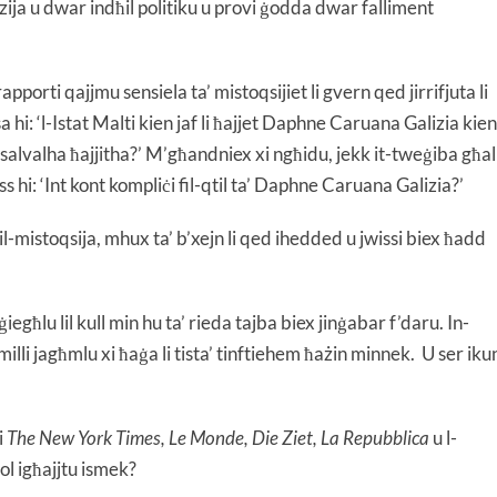
ija u dwar indħil politiku u provi ġodda dwar falliment
rapporti qajjmu sensiela ta’ mistoqsijiet li gvern qed jirrifjuta li
sa hi: ‘l-Istat Malti kien jaf li ħajjet Daphne Caruana Galizia kien
isalvalha ħajjitha?’ M’għandniex xi ngħidu, jekk it-tweġiba għal
imiss hi: ‘Int kont kompliċi fil-qtil ta’ Daphne Caruana Galizia?’
l-mistoqsija, mhux ta’ b’xejn li qed ihedded u jwissi biex ħadd
ġiegħlu lil kull min hu ta’ rieda tajba biex jinġabar f’daru. In-
illi jagħmlu xi ħaġa li tista’ tinftiehem ħażin minnek. U ser iku
i
The New York Times, Le Monde, Die Ziet, La Repubblica
u l-
ol igħajjtu ismek?