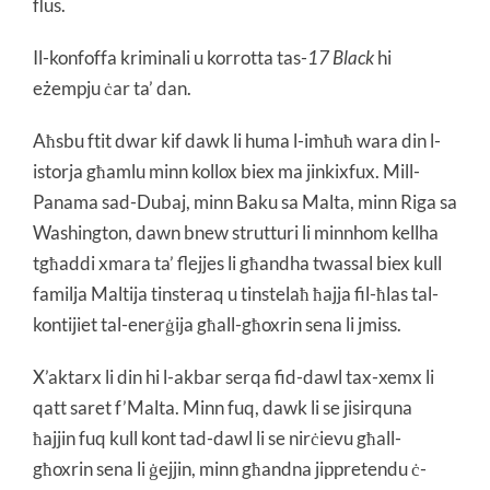
flus.
Il-konfoffa kriminali u korrotta tas-
17 Black
hi
eżempju ċar ta’ dan.
Aħsbu ftit dwar kif dawk li huma l-imħuħ wara din l-
istorja għamlu minn kollox biex ma jinkixfux. Mill-
Panama sad-Dubaj, minn Baku sa Malta, minn Riga sa
Washington, dawn bnew strutturi li minnhom kellha
tgħaddi xmara ta’ flejjes li għandha twassal biex kull
familja Maltija tinsteraq u tinstelaħ ħajja fil-ħlas tal-
kontijiet tal-enerġija għall-għoxrin sena li jmiss.
X’aktarx li din hi l-akbar serqa fid-dawl tax-xemx li
qatt saret f’Malta. Minn fuq, dawk li se jisirquna
ħajjin fuq kull kont tad-dawl li se nirċievu għall-
għoxrin sena li ġejjin, minn għandna jippretendu ċ-