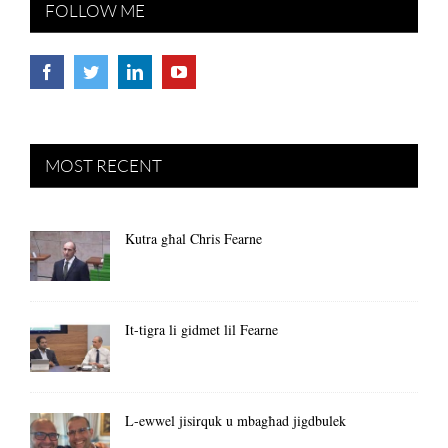
FOLLOW ME
MOST RECENT
Kutra għal Chris Fearne
It-tigra li gidmet lil Fearne
L-ewwel jisirquk u mbagħad jigdbulek