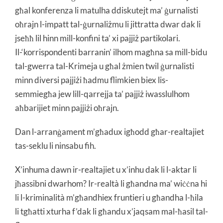
għal konferenza li matulha ddiskutejt ma’ ġurnalisti
oħrajn l-impatt tal-ġurnaliżmu li jittratta dwar dak li
jseħħ lil hinn mill-konfini ta’ xi pajjiż partikolari.
Il-‘korrispondenti barranin’ ilhom magħna sa mill-bidu
tal-gwerra tal-Krimeja u għal żmien twil ġurnalisti
minn diversi pajjiżi ħadmu flimkien biex lis-
semmiegħa jew lill-qarrejja ta’ pajjiż iwasslulhom
aħbarijiet minn pajjiżi oħrajn.
Dan l-arranġament m’għadux igħodd għar-realtajiet
tas-seklu li ninsabu fih.
X’inhuma dawn ir-realtajiet u x’inhu dak li l-aktar li
jħassibni dwarhom? Ir-realtà li għandna ma’ wiċċna hi
li l-kriminalità m’għandhiex fruntieri u għandha l-ħila
li tgħatti xturha f’dak li għandu x’jaqsam mal-ħasil tal-