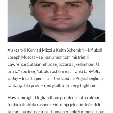
X’aktarx li Konrad Mizzi u Keith Schembri – kif ukoll
Joseph Muscat – se jkunu moħħom mistrieħ li
Lawrence Cutajar
mhux se jażżarda jkellimhom.
U
ara taħsbu li se jħabblu rashom issa li anki tal-
Malta
Today
– li sa ftit jiem ilu lil
The Daphne Project
sejjħulu
fantasija bla provi – qed jitolbu r-riżenji tagħhom.
Hawn min igħid li għandhom problemi ħafna akbar
fuqhiex iħabblu rashom. Fid-dinja jekk tiddeċiedi li
tagħmilha ma’ persuni li huma perikolużi mmens, tkun