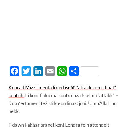
Facebook
Twitter
LinkedIn
Email
WhatsApp
Share
Konrad Mizzi lmenta li qed iseħħ “attakk ko-ordinat”
kontrih.
Li kont floku ma kontx nuża l-kelma “attakk” –
iżda ċertament teżisti ko-ordinazzjoni. U mn’Alla li hu
hekk.
F’dawn l-aħħar ġranet kont Londra fejn attendejt