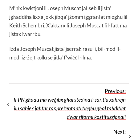
M’hix kwistjoni li Joseph Muscat jaħseb li jista’
jgħaddiha lixxa jekk jibqa’ jżomm iggranfat miegħu lil
Keith Schembri. X’aktarx li Joseph Muscat fil-fatt ma
jistax iwarrbu.
Iżda Joseph Muscat jista’ jserraħ rasu li, bil-mod il-
mod, iż-żejt kollu se jitla’ f’wiċċ l-ilma.
Previous:
Il-PN għadu ma weġibx għal stedina li saritlu xahrejn
ilu sabiex jaħtar rappreżentanti tiegħu għal taħditiet
dwar riformi kostituzzjonali
Next: