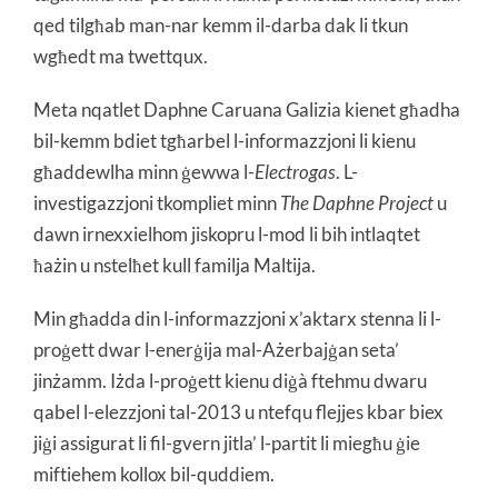
qed tilgħab man-nar kemm il-darba dak li tkun
wgħedt ma twettqux.
Meta nqatlet Daphne Caruana Galizia kienet għadha
bil-kemm bdiet tgħarbel l-informazzjoni li kienu
għaddewlha minn ġewwa l-
Electrogas
. L-
investigazzjoni tkompliet minn
The Daphne Project
u
dawn irnexxielhom jiskopru l-mod li bih intlaqtet
ħażin u nstelħet kull familja Maltija.
Min għadda din l-informazzjoni x’aktarx stenna li l-
proġett dwar l-enerġija mal-Ażerbajġan seta’
jinżamm. Iżda l-proġett kienu diġà ftehmu dwaru
qabel l-elezzjoni tal-2013 u ntefqu flejjes kbar biex
jiġi assigurat li fil-gvern jitla’ l-partit li miegħu ġie
miftiehem kollox bil-quddiem.