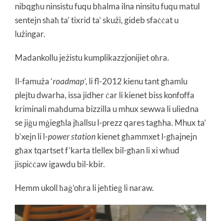
nibqgħu ninsistu fuqu bħalma ilna ninsitu fuqu matul
sentejn sħaħ ta’ tixrid ta’ skużi, gideb sfaċċat u
lużingar.
Madankollu jeżistu kumplikazzjonijiet oħra.
Il-famuża ‘
roadmap
’, li fl-2012 kienu tant għamlu
plejtu dwarha, issa jidher ċar li kienet biss konfoffa
kriminali maħduma bizzilla u mhux sewwa li uliedna
se jiġu mġiegħla jħallsu l-prezz qares tagħha. Mhux ta’
b’xejn li l-
power station
kienet għammxet l-għajnejn
għax tqartset f’karta tlellex bil-għan li xi wħud
jispiċċaw igawdu bil-kbir.
Hemm ukoll ħaġ’oħra li jeħtieġ li naraw.