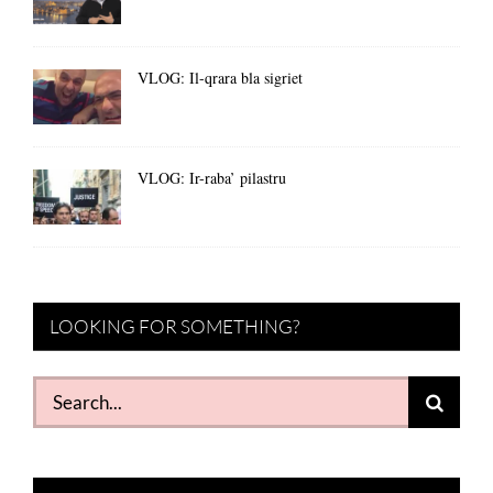
VLOG: Il-qrara bla sigriet
VLOG: Ir-raba’ pilastru
LOOKING FOR SOMETHING?
Search
for: