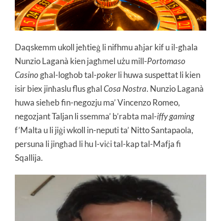
Daqskemm ukoll jeħtieġ li nifhmu aħjar kif u il-għala
Nunzio Laganà kien jagħmel użu mill-
Portomaso
Casino
għal-logħob tal-
poker
li huwa suspettat li kien
isir biex jinħaslu flus għal
Cosa
Nostra
. Nunzio Laganà
huwa sieħeb fin-negozju ma’ Vincenzo Romeo,
negozjant Taljan li ssemma’ b’rabta mal-
iffy gaming
f’Malta u li jiġi wkoll in-neputi ta’ Nitto Santapaola,
persuna li jingħad li hu l-viċi tal-kap tal-Mafja fi
Sqallija.