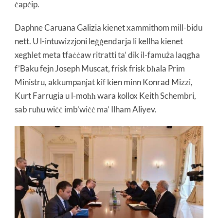
ċapċip.
Daphne Caruana Galizia kienet xammithom mill-bidu
nett. U l-intuwizzjoni leġġendarja li kellha kienet
xegħlet meta tfaċċaw ritratti ta’ dik il-famuża laqgħa
f’Baku fejn Joseph Muscat, frisk frisk bħala Prim
Ministru, akkumpanjat kif kien minn Konrad Mizzi,
Kurt Farrugia u l-moħħ wara kollox Keith Schembri,
sab ruħu wiċċ imb’wiċċ ma’ Ilham Aliyev.