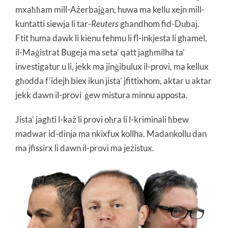
mxaħħam mill-Ażerbajġan, huwa ma kellu xejn mill-
kuntatti siewja li tar-
Reuters
għandhom fid-Dubaj.
Ftit huma dawk li kienu fehmu li fl-inkjesta li għamel,
il-Maġistrat Bugeja ma seta’ qatt jagħmilha ta’
investigatur u li, jekk ma jinġibulux il-provi, ma kellux
għodda f’idejh biex ikun jista’ jfittixhom, aktar u aktar
jekk dawn il-provi ġew mistura minnu apposta.
Jista’ jagħti l-każ li provi oħra li l-kriminali ħbew
madwar id-dinja ma nkixfux kollha. Madankollu dan
ma jfissirx li dawn il-provi ma jeżistux.