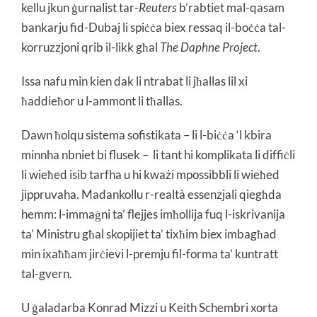
kellu jkun ġurnalist tar-
Reuters
b’rabtiet mal-qasam
bankarju fid-Dubaj li spiċċa biex ressaq il-boċċa tal-
korruzzjoni qrib il-likk għal
The Daphne Project
.
Issa nafu min kien dak li ntrabat li jħallas lil xi
ħaddieħor u l-ammont li tħallas.
Dawn ħolqu sistema sofistikata – li l-biċċa ‘l kbira
minnha nbniet bi flusek – li tant hi komplikata li diffiċli
li wieħed isib tarfha u hi kważi mpossibbli li wieħed
jippruvaha. Madankollu r-realtà essenzjali qiegħda
hemm: l-immaġni ta’ flejjes imħollija fuq l-iskrivanija
ta’ Ministru għal skopijiet ta’ tixħim biex imbagħad
min ixaħħam jirċievi l-premju fil-forma ta’ kuntratt
tal-gvern.
U ġaladarba Konrad Mizzi u Keith Schembri xorta