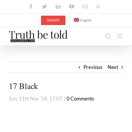
Skip
Facebook
Twitter
LinkedIn
YouTube
Email
WhatsApp
to
content
DONATE
English
Previous
Next
17 Black
Sun, 11th Nov '18, 17:07
|
0 Comments