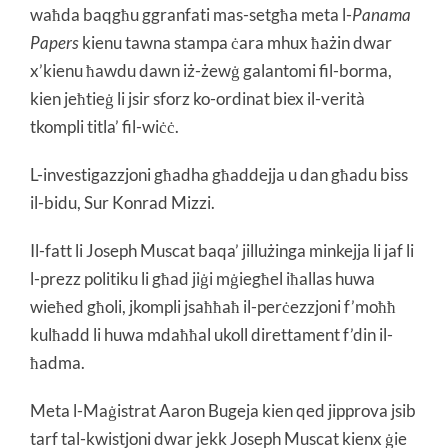
waħda baqgħu ggranfati mas-setgħa meta l-
Panama
Papers
kienu tawna stampa ċara mhux ħażin dwar
x’kienu ħawdu dawn iż-żewġ galantomi fil-borma,
kien jeħtieġ li jsir sforz ko-ordinat biex il-verità
tkompli titla’ fil-wiċċ.
L-investigazzjoni għadha għaddejja u dan għadu biss
il-bidu, Sur Konrad Mizzi.
Il-fatt li Joseph Muscat baqa’ jillużinga minkejja li jaf li
l-prezz politiku li għad jiġi mġiegħel iħallas huwa
wieħed għoli, jkompli jsaħħaħ il-perċezzjoni f’moħħ
kulħadd li huwa mdaħħal ukoll direttament f’din il-
ħadma.
Meta l-Maġistrat Aaron Bugeja kien qed jipprova jsib
tarf tal-kwistjoni dwar jekk Joseph Muscat kienx ġie