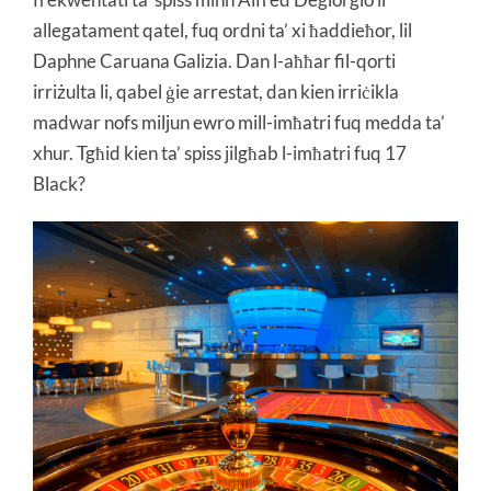
allegatament qatel, fuq ordni ta’ xi ħaddieħor, lil
Daphne Caruana Galizia. Dan l-aħħar fil-qorti
irriżulta li, qabel ġie arrestat, dan kien irriċikla
madwar nofs miljun ewro mill-imħatri fuq medda ta’
xhur.
Tgħid kien ta’ spiss jilgħab l-imħatri fuq
17
Black?