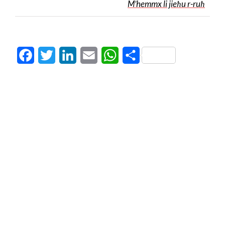
M’hemmx li jieħu r-ruħ
Facebook
Twitter
LinkedIn
Email
WhatsApp
Share