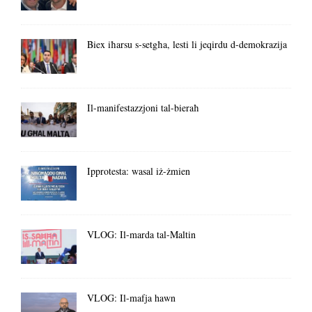
Biex iħarsu s-setgħa, lesti li jeqirdu d-demokrazija
Il-manifestazzjoni tal-bieraħ
Ipprotesta: wasal iż-żmien
VLOG: Il-marda tal-Maltin
VLOG: Il-mafja hawn