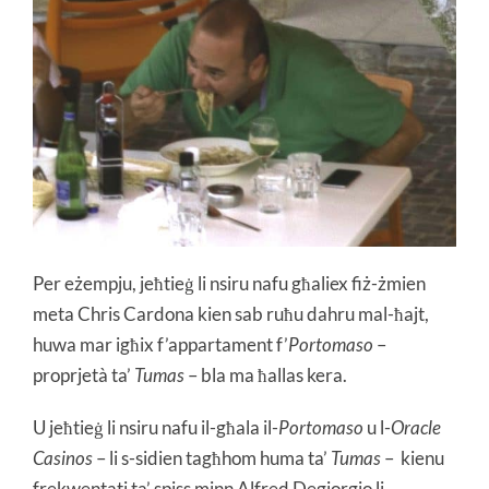
Per eżempju, jeħtieġ li nsiru nafu għaliex fiż-żmien
meta Chris Cardona kien sab ruħu dahru mal-ħajt,
huwa mar igħix f’appartament f’
Portomaso
–
proprjetà ta’
Tumas
– bla ma ħallas kera.
U jeħtieġ li nsiru nafu il-għala il-
Portomaso
u l-
Oracle
Casinos
– li s-sidien tagħhom huma ta’
Tumas
–
kienu
frekwentati ta’ spiss minn
Alfred Degiorgio li