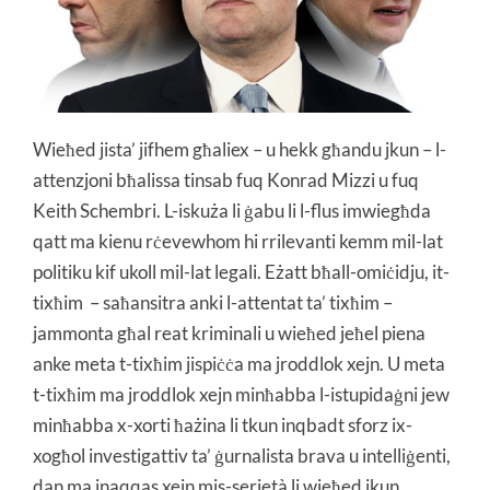
Wieħed jista’ jifhem għaliex – u hekk għandu jkun – l-
attenzjoni bħalissa tinsab fuq Konrad Mizzi u fuq
Keith Schembri. L-iskuża li ġabu li l-flus imwiegħda
qatt ma kienu rċevewhom hi rrilevanti kemm mil-lat
politiku kif ukoll mil-lat legali. Eżatt bħall-omiċidju, it-
tixħim – saħansitra anki l-attentat ta’ tixħim –
jammonta għal reat kriminali u wieħed jeħel piena
anke meta t-tixħim jispiċċa ma jroddlok xejn. U meta
t-tixħim ma jroddlok xejn minħabba l-istupidaġni jew
minħabba x-xorti ħażina li tkun inqbadt sforz ix-
xogħol investigattiv ta’ ġurnalista brava u intelliġenti,
dan ma jnaqqas xejn mis-serjetà li wieħed ikun