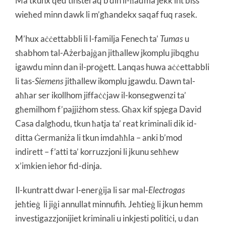
Ma tkunx qed tinsteraq b’din il-ħadma jekk int biss
wieħed minn dawk li m’għandekx saqaf fuq rasek.
M’hux aċċettabbli li l-familja Fenech ta’
Tumas
u
sħabhom tal-Ażerbajġan jitħallew jkomplu jibqgħu
igawdu minn dan il-proġett. Lanqas huwa aċċettabbli
li tas-
Siemens
jitħallew ikomplu jgawdu. Dawn tal-
aħħar ser ikollhom jiffaċċjaw il-konsegwenzi ta’
għemilhom f’pajjiżhom stess. Għax kif spjega David
Casa dalgħodu, tkun ħatja ta’ reat kriminali dik id-
ditta Ġermaniża li tkun imdaħħla – anki b’mod
indirett – f’atti ta’ korruzzjoni li jkunu seħħew
x’imkien ieħor fid-dinja.
Il-kuntratt dwar l-enerġija li sar mal-
Electrogas
jeħtieġ li jiġi annullat minnufih. Jeħtieġ li jkun hemm
investigazzjonijiet kriminali u inkjesti politiċi, u dan