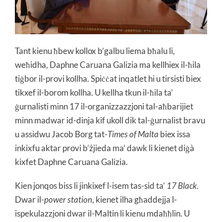
Tant kienu ħbew kollox b’galbu liema bħalu li,
weħidha, Daphne Caruana Galizia ma kellhiex il-ħila
tiġbor il-provi kollha.
Spiċċat inqatlet hi u tirsisti biex
tikxef il-borom kollha.
U kellha tkun il-ħila ta’
ġurnalisti minn 17 il-organizzazzjoni tal-aħbarijiet
minn madwar id-dinja kif ukoll dik tal-ġurnalist bravu
u assidwu Jacob Borg tat-
Times of Malta
biex issa
inkixfu aktar provi b’żjieda ma’ dawk li kienet diġà
kixfet Daphne Caruana Galizia.
Kien jonqos biss li jinkixef l-isem tas-sid ta’
17 Black
.
Dwar il-
power station
, kienet ilha għaddejja l-
ispekulazzjoni dwar il-Maltin li kienu mdaħħlin. U