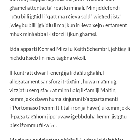
għamel attentat ta’ reat kriminali. Min jiddefendi
ruħu billi jgħid li “qatt ma rċieva sold” wieħed jista’
jwieġbu billi jgħidlu li ma jkun irċieva xejn ċertament
mhux minħabba l-isforzi li jkun għamel.
Iżda apparti Konrad Mizzi u Keith Schembri, jeħtieġ li
nieħdu ħsieb lin-nies tagħna wkoll.
Il-kuntratt dwar l-enerġija li daħlu għalih, li
allegatament sar sforz it-tixħim, huwa maħmuġ,
vizzjat u serq sfaċċat minn ħalq il-familji Maltin,
kemm jekk dawn huma sinjuruni b’appartamenti
f’Portomaso (hemm ftit tal-ironija hawn) u kemm jekk
il-paga tagħhom jippruvaw iġebbduha kemm jistgħu
biex iżommu fil-wiċċ.