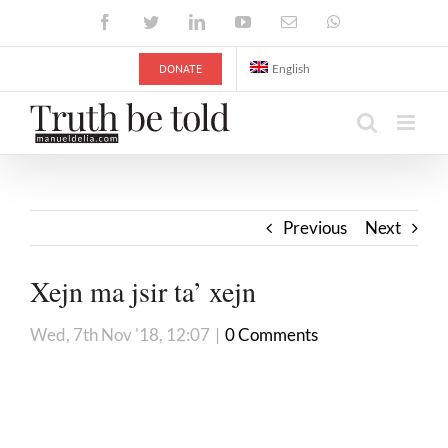
Skip
Facebook
Twitter
LinkedIn
YouTube
Email
WhatsApp
to
content
DONATE
English
Previous
Next
Xejn ma jsir ta’ xejn
Wed, 7th Nov '18, 12:07
|
0 Comments