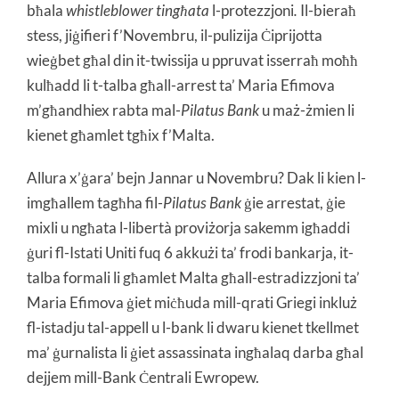
bħala
whistleblower tingħata
l-protezzjoni
.
Il-bieraħ
stess, jiġifieri f’Novembru, il-pulizija Ċiprijotta
wieġbet għal din it-twissija u ppruvat isserraħ moħħ
kulħadd li t-talba għall-arrest ta’ Maria Efimova
m’għandhiex rabta mal-
Pilatus Bank
u maż-żmien li
kienet għamlet tgħix f’Malta.
Allura x’ġara’ bejn Jannar u Novembru? Dak li kien l-
imgħallem tagħha fil-
Pilatus Bank
ġie arrestat, ġie
mixli u ngħata l-libertà proviżorja sakemm igħaddi
ġuri fl-Istati Uniti fuq 6 akkużi ta’ frodi bankarja, it-
talba formali li għamlet Malta għall-estradizzjoni ta’
Maria Efimova ġiet miċħuda mill-qrati Griegi inkluż
fl-istadju tal-appell u l-bank li dwaru kienet tkellmet
ma’ ġurnalista li ġiet assassinata ingħalaq darba għal
dejjem mill-Bank Ċentrali Ewropew.