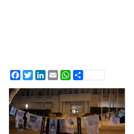
Facebook
Twitter
LinkedIn
Email
WhatsApp
Share