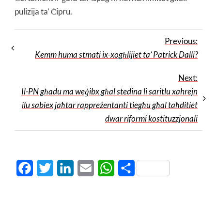
pulizija ta’ Ċipru.
Previous:
Kemm huma stmati ix-xogħlijiet ta’ Patrick Dalli?
Next:
Il-PN għadu ma weġibx għal stedina li saritlu xahrejn
ilu sabiex jaħtar rappreżentanti tiegħu għal taħditiet
dwar riformi kostituzzjonali
Facebook
Twitter
LinkedIn
Email
WhatsApp
Share