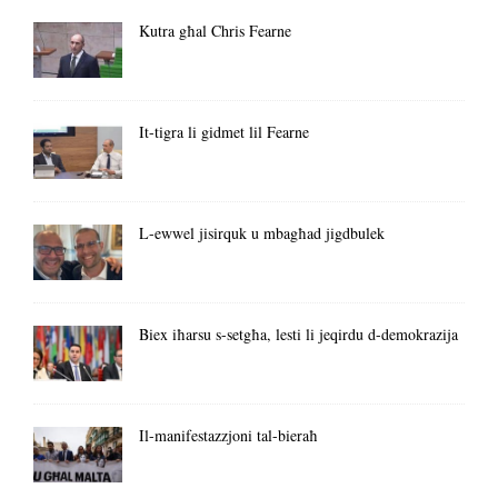
Kutra għal Chris Fearne
It-tigra li gidmet lil Fearne
L-ewwel jisirquk u mbagħad jigdbulek
Biex iħarsu s-setgħa, lesti li jeqirdu d-demokrazija
Il-manifestazzjoni tal-bieraħ