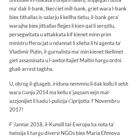
ma’ dak il-bank, tkeċċiet mill-bank, ġriet wara l-bank
biex titħallas is-salarju li kellha tieħu, il-bank ġera’
warajha biex jitħallas flejjes li kien qal li serqitlu,
persegwitata u attakkata kif kienet minn prim
ministru fferoċjat u ndannat li xlieha li hi aġenta ta’
Vladimir Putin, il-ġurnalista ma’ min kienet tkellmet
ġiet assassinata u l-awtoritajiet Maltin ħarġu ordni
għall-arrest tagħha.
U, oħroġ il-għaġeb, iriduna nemmnu li dak kollu li seħħ
wara Ġunju 2014 ma kellu x’jaqsam xejn mal-
azzjonijiet li ħadu l-pulizija Ċiprijotta f’Novembru
2017!
F’Jannar 2018, il-Kunsill tal-Ewropa ħa nota ta’
twissija li ħarġu diversi NGOs biex Maria Efimova