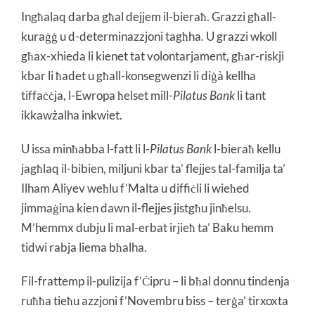
Ingħalaq darba għal dejjem il-bieraħ. Grazzi għall-
kuraġġ u d-determinazzjoni tagħha. U grazzi wkoll
għax-xhieda li kienet tat volontarjament, għar-riskji
kbar li ħadet u għall-konsegwenzi li diġà kellha
tiffaċċja, l-Ewropa ħelset mill-
Pilatus Bank
li tant
ikkawżalha inkwiet.
U issa minħabba l-fatt li l-
Pilatus Bank
l-bieraħ kellu
jagħlaq il-bibien, miljuni kbar ta’ flejjes tal-familja ta’
Ilham Aliyev weħlu f’Malta u diffiċli li wieħed
jimmaġina kien dawn il-flejjes jistgħu jinħelsu.
M’hemmx dubju li mal-erbat irjieħ ta’ Baku hemm
tidwi rabja liema bħalha.
Fil-frattemp il-pulizija f’Ċipru – li bħal donnu tindenja
ruħħa tieħu azzjoni f’Novembru biss – terġa’ tirxoxta