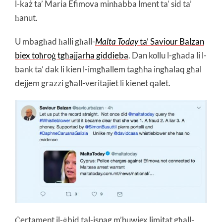
l-każ ta’ Maria Efimova minħabba lment ta’ sid ta’
ħanut.
U mbagħad ħalli għall-
Malta Today
ta’ Saviour Balzan
biex toħroġ tgħajjarha giddieba
. Dan kollu l-għada li l-
bank ta’ dak li kien l-imgħallem tagħha ingħalaq għal
dejjem grazzi għall-veritajiet li kienet qalet.
Ċertament il-ġbid tal-ispag m’huwiex limitat għall-