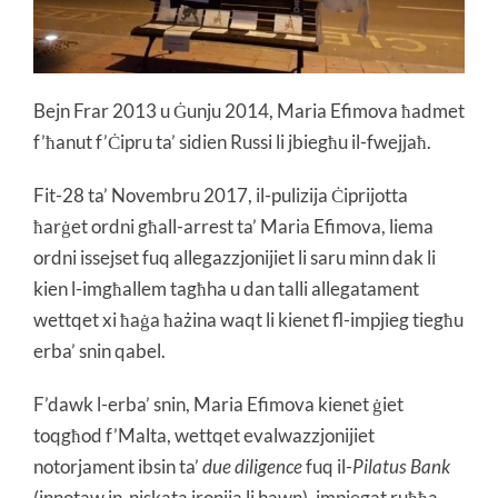
Bejn Frar 2013 u Ġunju 2014, Maria Efimova ħadmet
f’ħanut f’Ċipru ta’ sidien Russi li jbiegħu il-fwejjaħ.
Fit-28 ta’ Novembru 2017, il-pulizija Ċiprijotta
ħarġet ordni għall-arrest ta’ Maria Efimova, liema
ordni issejset fuq allegazzjonijiet li saru minn dak li
kien l-imgħallem tagħha u dan talli allegatament
wettqet xi ħaġa ħażina waqt li kienet fl-impjieg tiegħu
erba’ snin qabel.
F’dawk l-erba’ snin, Maria Efimova kienet ġiet
toqgħod f’Malta, wettqet evalwazzjonijiet
notorjament ibsin ta’
due diligence
fuq il-
Pilatus
Bank
(innotaw in-niskata ironija li hawn), impjegat ruħħa