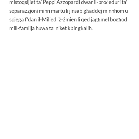
mistoqsijiet ta’ Peppi Azzopardi dwar il-proċeduri ta’
separazzjoni minn martu li jinsab għaddej minnhom u
spjega f’dan il-Milied iż-żmien li qed jagħmel bogħod
mill-familja huwa ta’ niket kbir għalih.