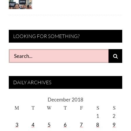
LOOKING FOR SOMETHING?
Search
for:
DAILY ARCHIVES
December 2018
M
T
W
T
F
S
S
1
2
3
4
5
6
7
8
9