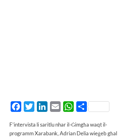
Facebook
Twitter
LinkedIn
Email
WhatsApp
Share
F’intervista li saritlu nhar il-Ġimgħa waqt il-
programm Xarabank, Adrian Delia wieġeb għal