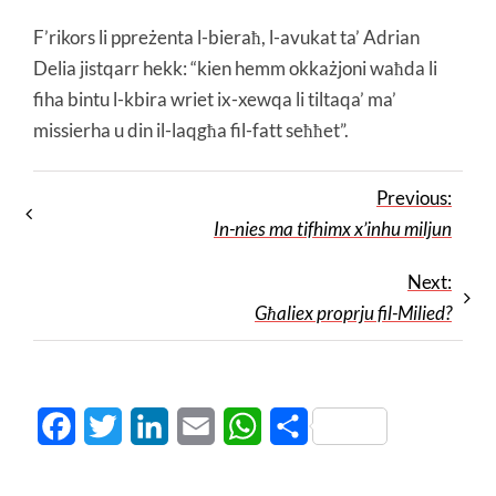
F’rikors li ppreżenta l-bieraħ, l-avukat ta’ Adrian
Delia jistqarr hekk: “kien hemm okkażjoni waħda li
fiha bintu l-kbira wriet ix-xewqa li tiltaqa’ ma’
missierha u din il-laqgħa fil-fatt seħħet”.
Previous:
In-nies ma tifhimx x’inhu miljun
Next:
Għaliex proprju fil-Milied?
Facebook
Twitter
LinkedIn
Email
WhatsApp
Share