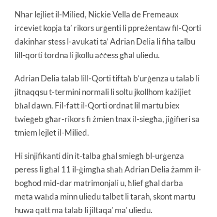
Nhar lejliet il-Milied, Nickie Vella de Fremeaux
irċeviet kopja ta’ rikors urġenti li ppreżentaw fil-Qorti
dakinhar stess l-avukati ta’ Adrian Delia li fiha talbu
lill-qorti tordna li jkollu aċċess għal uliedu.
Adrian Delia talab lill-Qorti tiftaħ b’urġenza u talab li
jitnaqqsu t-termini normali li soltu jkollhom każijiet
bħal dawn. Fil-fatt il-Qorti ordnat lil martu biex
twieġeb għar-rikors fi żmien tnax il-siegħa, jiġifieri sa
tmiem lejlet il-Milied.
Hi sinjifikanti din it-talba għal smiegħ bl-urġenza
peress li għal 11 il-ġimgħa sħaħ Adrian Delia żamm il-
bogħod mid-dar matrimonjali u, ħlief għal darba
meta waħda minn uliedu talbet li tarah, skont martu
huwa qatt ma talab li jiltaqa’ ma’ uliedu.