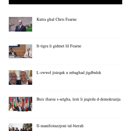
Kutra għal Chris Fearne
It-tigra li gidmet lil Fearne
L-ewwel jisirquk u mbagħad jigdbulek
Biex iħarsu s-setgħa, lesti li jeqirdu d-demokrazija
Il-manifestazzjoni tal-bieraħ