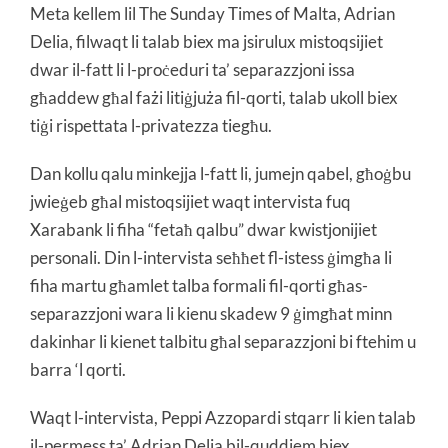
Meta kellem lil The Sunday Times of Malta, Adrian
Delia, filwaqt li talab biex ma jsirulux mistoqsijiet
dwar il-fatt li l-proċeduri ta’ separazzjoni issa
għaddew għal fażi litiġjuża fil-qorti, talab ukoll biex
tiġi rispettata l-privatezza tiegħu.
Dan kollu qalu minkejja l-fatt li, jumejn qabel, għoġbu
jwieġeb għal mistoqsijiet waqt intervista fuq
Xarabank li fiha “fetaħ qalbu” dwar kwistjonijiet
personali. Din l-intervista seħħet fl-istess ġimgħa li
fiha martu għamlet talba formali fil-qorti għas-
separazzjoni wara li kienu skadew 9 ġimgħat minn
dakinhar li kienet talbitu għal separazzjoni bi ftehim u
barra ‘l qorti.
Waqt l-intervista, Peppi Azzopardi stqarr li kien talab
il-permess ta’ Adrian Delia bil-quddiem biex