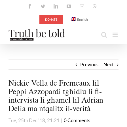
Skip
Facebook
Twitter
LinkedIn
YouTube
Email
WhatsApp
to
content
DONATE
English
Previous
Next
Nickie Vella de Fremeaux lil
Peppi Azzopardi tgħidlu li fl-
intervista li għamel lil Adrian
Delia ma ntqalitx il-verità
Tue, 25th Dec '18, 21:21
|
0 Comments