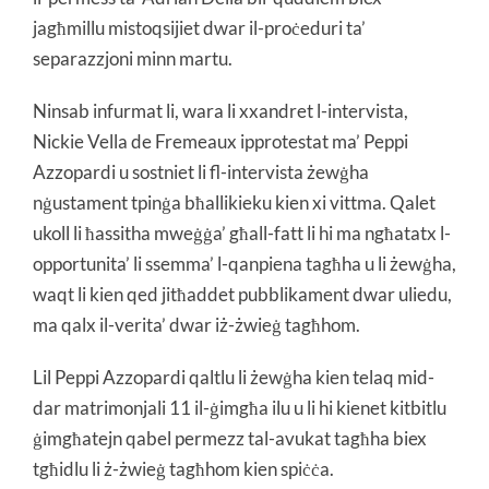
jagħmillu mistoqsijiet dwar il-proċeduri ta’
separazzjoni minn martu.
Ninsab infurmat li, wara li xxandret l-intervista,
Nickie Vella de Fremeaux ipprotestat ma’ Peppi
Azzopardi u sostniet li fl-intervista żewġha
nġustament tpinġa bħallikieku kien xi vittma. Qalet
ukoll li ħassitha mweġġa’ għall-fatt li hi ma ngħatatx l-
opportunita’ li ssemma’ l-qanpiena tagħha u li żewġha,
waqt li kien qed jitħaddet pubblikament dwar uliedu,
ma qalx il-verita’ dwar iż-żwieġ tagħhom.
Lil Peppi Azzopardi qaltlu li żewġha kien telaq mid-
dar matrimonjali 11 il-ġimgħa ilu u li hi kienet kitbitlu
ġimgħatejn qabel permezz tal-avukat tagħha biex
tgħidlu li ż-żwieġ tagħhom kien spiċċa.