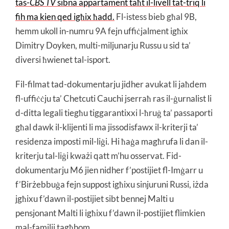
tas-
CBS TV
sibna appartament taħt il-livell tat-triq li
fih ma kien qed igħix ħadd.
Fl-istess bieb għal 9B,
hemm ukoll in-numru 9A fejn uffiċjalment igħix
Dimitry Doyken, multi-miljunarju Russu u sid ta’
diversi ħwienet tal-isport.
Fil-filmat tad-dokumentarju jidher avukat li jaħdem
fl-uffiċċju ta’ Chetcuti Cauchi jserraħ ras il-ġurnalist li
d-ditta legali tiegħu tiggarantixxi l-ħruġ ta’ passaporti
għal dawk il-klijenti li ma jissodisfawx il-kriterji ta’
residenza imposti mil-liġi. Hi ħaġa magħrufa li dan il-
kriterju tal-liġi kważi qatt m’hu osservat. Fid-
dokumentarju M6 jien nidher f’postijiet fl-Imġarr u
f’Birżebbuġa fejn suppost igħixu sinjuruni Russi, iżda
jgħixu f’dawn il-postijiet sibt bennej Malti u
pensjonant Malti li igħixu f’dawn il-postijiet flimkien
mal-familji tagħhom.