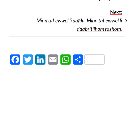
Next:
Minn tal-ewwel li daħlu. Minn tal-ewwel li
ddabritilhom rashom.
Facebook
Twitter
LinkedIn
Email
WhatsApp
Share