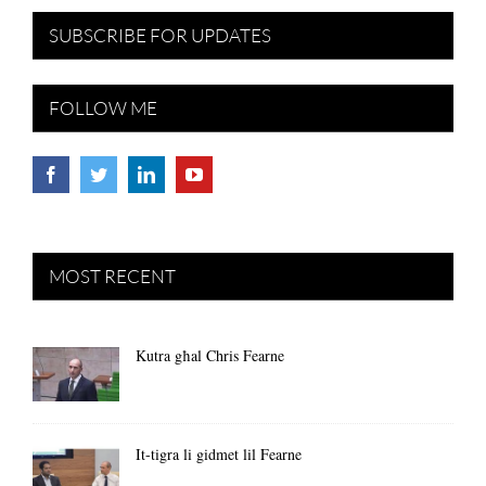
SUBSCRIBE FOR UPDATES
FOLLOW ME
MOST RECENT
Kutra għal Chris Fearne
It-tigra li gidmet lil Fearne