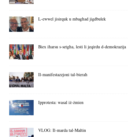
L-ewwel jisirquk u mbagħad jigdbulek
Biex iħarsu s-setgħa, lesti li jeqirdu d-demokrazija
Il-manifestazzjoni tal-bieraħ
Ipprotesta: wasal iż-żmien
VLOG: Il-marda tal-Maltin