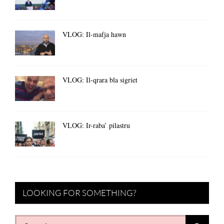
VLOG: Il-mafja hawn
VLOG: Il-qrara bla sigriet
VLOG: Ir-raba’ pilastru
LOOKING FOR SOMETHING?
Search