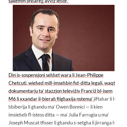
sakemm jinħareġ avviż ieħor.”
Din is-sospensjoni seħħet wara li Jean-Philippe
Chetcuti, wieħed mill-imseħbin fid-ditta legali, waqt
dokumentarju ta’ stazzjon televiżiv Franċiż bl-isem
M6 li xxandar il-bieraħ filgħaxija nstema’
jiftaħar li l-
ħbiberija li għandu ma’ Owen Bonnici — li kien
imsieħeb fl-istess ditta — ma’ Julia Farrugia u ma’
Joseph Muscat tfisser li għandu s-setgħa li jirranġa l-