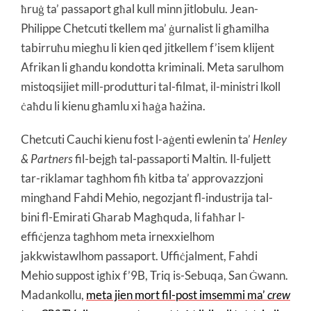
ħruġ ta’ passaport għal kull minn jitlobulu. Jean-
Philippe Chetcuti tkellem ma’ ġurnalist li għamilha
tabirruħu miegħu li kien qed jitkellem f’isem klijent
Afrikan li għandu kondotta kriminali. Meta sarulhom
mistoqsijiet mill-produtturi tal-filmat, il-ministri lkoll
ċaħdu li kienu għamlu xi ħaġa ħażina.
Chetcuti Cauchi kienu fost l-aġenti ewlenin ta’
Henley
& Partners
fil-bejgħ tal-passaporti Maltin. Il-fuljett
tar-riklamar tagħhom fiħ kitba ta’ approvazzjoni
mingħand Fahdi Mehio, negozjant fl-industrija tal-
bini fl-Emirati Għarab Magħquda, li faħħar l-
effiċjenza tagħhom meta irnexxielhom
jakkwistawlhom passaport. Uffiċjalment, Fahdi
Mehio suppost igħix f’9B, Triq is-Sebuqa, San Ġwann.
Madankollu,
meta jien mort fil-post imsemmi ma’
crew