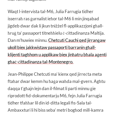
Waqt l-intervista tal-M6, Julia Farrugia tidher
isserraħ ras ġurnalist ieħor tal-M6 li min jinqabad
jigdeb dwar dak li jkun tniżżel fl-applikazzjoni għall-
ħruġ ta’ passaport titneħħielu ċ-ċittadinanza Maltija.
Dan m’huwiex minnu.
Chetcuti Cauchi qed jirranġaw
ukoll biex jakkwistaw passaporti barranin għall-
klijenti tagħhom u applikaw biex jinħatru bħala aġenti
għaċ-ċittadinanza tal-Montenegro.
Jean-Philippe Chetcuti ma’ kienx qed jirreċta meta
ftaħar dwar kemm hu ħaġa waħda mal-gvern. Agħtu
daqqa t’għajn lejn dan il-filmat li parti minnu ġie
riprodott fid-dokumentarju M6, fejn Julia Farrugia
tidher tfaħħar lil din id-ditta legali fis-Sala tal-
Ambaxxturi li hi biss seba’ metri bogħod mill-kamra