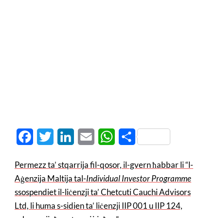
Facebook
Twitter
LinkedIn
Email
WhatsApp
Share
Permezz ta’ stqarrija fil-qosor, il-gvern ħabbar li “l-
Aġenzija Maltija tal-
Individual Investor Programme
ssospendiet il-liċenzji ta’ Chetcuti Cauchi Advisors
Ltd, li huma s-sidien ta’ liċenzji IIP 001 u IIP 124,