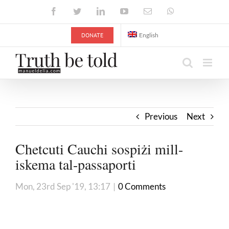
Skip
Facebook
Twitter
LinkedIn
YouTube
Email
WhatsApp
to
content
DONATE
English
Previous
Next
Chetcuti Cauchi sospiżi mill-
iskema tal-passaporti
Mon, 23rd Sep '19, 13:17
|
0 Comments