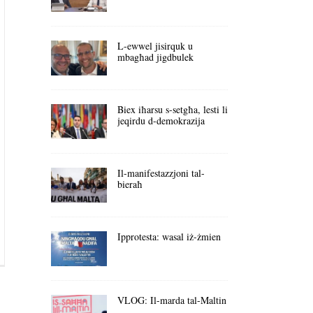
L-ewwel jisirquk u
mbagħad jigdbulek
Biex iħarsu s-setgħa, lesti li
jeqirdu d-demokrazija
Il-manifestazzjoni tal-
bieraħ
Ipprotesta: wasal iż-żmien
VLOG: Il-marda tal-Maltin