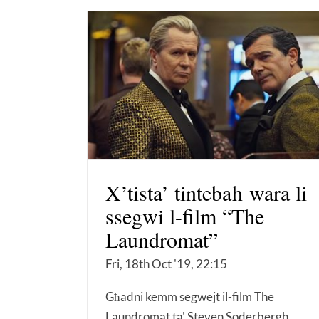
X’tista’ tintebaħ wara li
ssegwi l-film “The
Laundromat”
Fri, 18th Oct '19, 22:15
Għadni kemm segwejt il-film The
Laundromat ta' Steven Soderbergh.