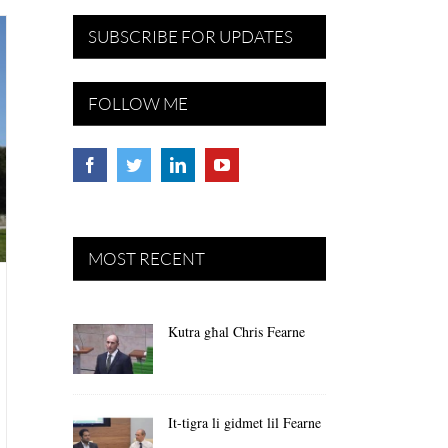
SUBSCRIBE FOR UPDATES
FOLLOW ME
MOST RECENT
Kutra għal Chris Fearne
It-tigra li gidmet lil Fearne