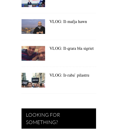
VLOG: Il-mafja hawn
VLOG: Il-qrara bla sigriet
VLOG: Ir-raba’ pilastru
LOOKING FOR
SOMETHING?