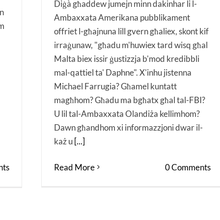
Diġà għaddew jumejn minn dakinhar li l-
un
Ambaxxata Amerikana pubblikament
em
offriet l-għajnuna lill gvern għaliex, skont kif
irraġunaw, "għadu m'huwiex tard wisq għal
Malta biex issir ġustizzja b'mod kredibbli
mal-qattiel ta' Daphne". X'inhu jistenna
Michael Farrugia? Għamel kuntatt
magħhom? Għadu ma bgħatx għal tal-FBI?
U lil tal-Ambaxxata Olandiża kellimhom?
Dawn għandhom xi informazzjoni dwar il-
każ u
[...]
ts
Read More
0 Comments