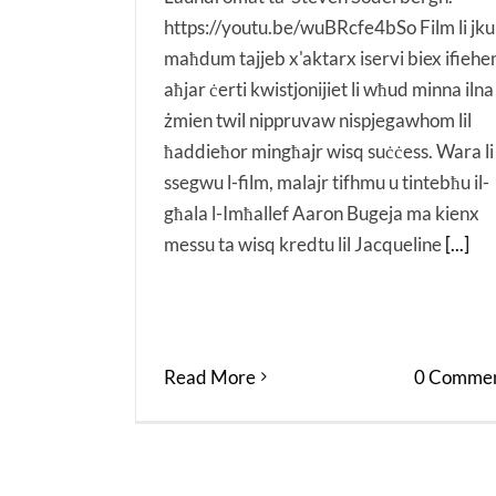
https://youtu.be/wuBRcfe4bSo Film li jk
maħdum tajjeb x'aktarx iservi biex ifieh
aħjar ċerti kwistjonijiet li wħud minna ilna
żmien twil nippruvaw nispjegawhom lil
ħaddieħor mingħajr wisq suċċess. Wara li
ssegwu l-film, malajr tifhmu u tintebħu il-
għala l-Imħallef Aaron Bugeja ma kienx
messu ta wisq kredtu lil Jacqueline
[...]
Read More
0 Commen