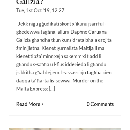
Galizia?
Tue, 1st Oct '19, 12:27
Jekk niġu ġġudikati skont x'ikunu jsarrfu l-
għedewwa tagħna, allura Daphne Caruana
Galizia għandha tkun kunsidrata bħala eroj ta'
żminijietna. Kienet ġurnalista Maltija li ma
kienet tibża' minn xejn sakemm xi ħadd li
għandu s-saħħa u l-flus iddeċieda li għandu
jsikkitha għal dejjem. L-assassinju tagħha kien
daqqa ta' ħarta lis-sewwa. Murder on the
Malta Express:
[...]
Read More
0 Comments