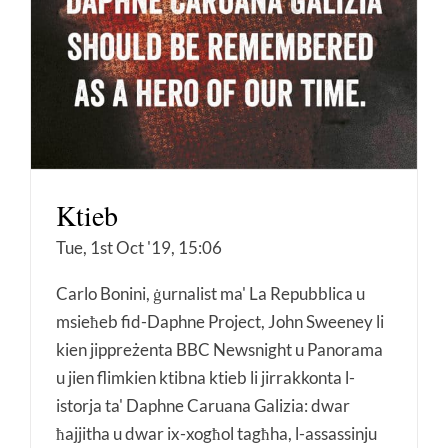
Ktieb
Tue, 1st Oct '19, 15:06
Carlo Bonini, ġurnalist ma' La Repubblica u
msieħeb fid-Daphne Project, John Sweeney li
kien jippreżenta BBC Newsnight u Panorama
u jien flimkien ktibna ktieb li jirrakkonta l-
istorja ta' Daphne Caruana Galizia: dwar
ħajjitha u dwar ix-xogħol tagħha, l-assassinju