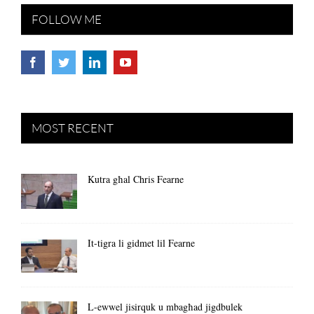
FOLLOW ME
MOST RECENT
Kutra għal Chris Fearne
It-tigra li gidmet lil Fearne
L-ewwel jisirquk u mbagħad jigdbulek