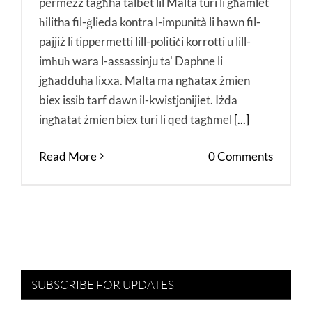
permezz tagħha talbet lil Malta turi li għamlet
ħilitha fil-ġlieda kontra l-impunità li hawn fil-
pajjiż li tippermetti lill-politiċi korrotti u lill-
imħuħ wara l-assassinju ta' Daphne li
jgħadduha lixxa. Malta ma ngħatax żmien
biex issib tarf dawn il-kwistjonijiet. Iżda
ingħatat żmien biex turi li qed tagħmel
[...]
Read More
0 Comments
SUBSCRIBE FOR UPDATES