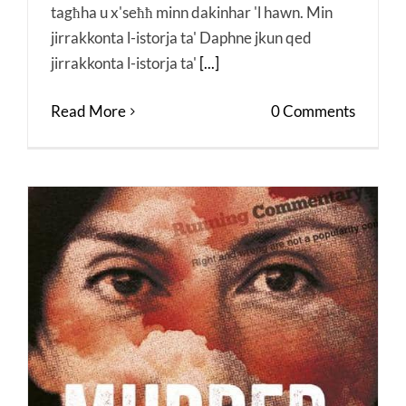
tagħha u x'seħħ minn dakinhar 'l hawn. Min
jirrakkonta l-istorja ta' Daphne jkun qed
jirrakkonta l-istorja ta'
[...]
Read More
0 Comments