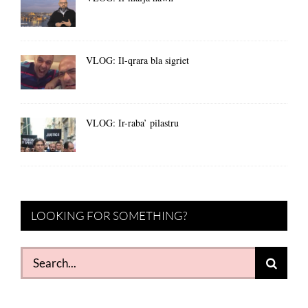
VLOG: Il-qrara bla sigriet
VLOG: Ir-raba’ pilastru
LOOKING FOR SOMETHING?
Search
for: