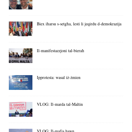
Biex iħarsu s-setgħa, lesti li jeqirdu d-demokrazija
Il-manifestazzjoni tal-bieraħ
Ipprotesta: wasal iż-żmien
VLOG: Il-marda tal-Maltin
VLOG: Il-mafja hawn