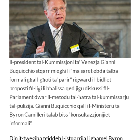
Il-president tal-Kummissjoni ta’ Venezja Gianni
Buquicchio stqarr miegħi li “ma saret ebda talba
formali għall-għoti ta’ parir” rigward il-bidliet
proposti fil-liġi li bħalissa qed jiġu diskussi fil-
Parlament dwar il-metodu tal-ħatra tal-kummissarju
tal-pulizija. Gianni Buquicchio qal li l-Ministeru ta’
Byron Camilleri talab biss “konsultazzjonijiet
informali”.
Din it-tweġiba tgiddeb l-istqarrija li għamel Byron