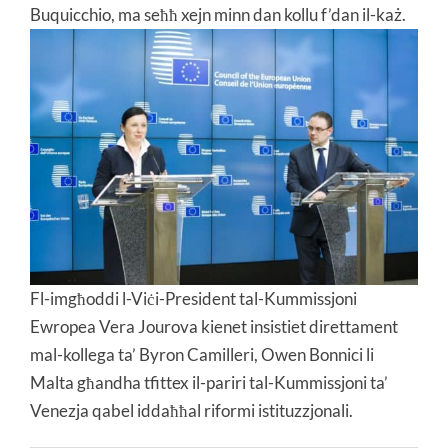
Buquicchio, ma seħħ xejn minn dan kollu f’dan il-każ.
Fl-imgħoddi l-Viċi-President tal-Kummissjoni
Ewropea Vera Jourova kienet insistiet direttament
mal-kollega ta’ Byron Camilleri, Owen Bonnici li
Malta għandha tfittex il-pariri tal-Kummissjoni ta’
Venezja qabel iddaħħal riformi istituzzjonali.