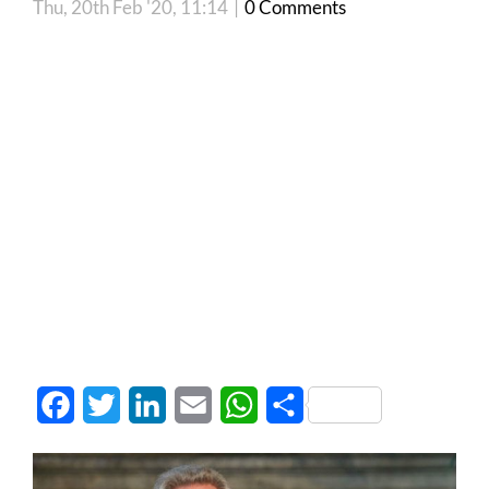
Thu, 20th Feb '20, 11:14
|
0 Comments
Facebook
Twitter
LinkedIn
Email
WhatsApp
Share