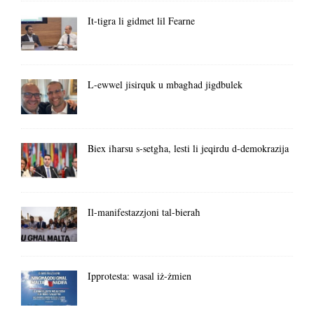
It-tigra li gidmet lil Fearne
L-ewwel jisirquk u mbagħad jigdbulek
Biex iħarsu s-setgħa, lesti li jeqirdu d-demokrazija
Il-manifestazzjoni tal-bieraħ
Ipprotesta: wasal iż-żmien