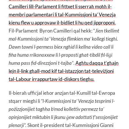
Camilleri lill-Parlament li fittxet li sserraħ moħħ il-
membri parlamentari li tal-Kummissjoni ta’ Venezja
kienu flew u approvaw il-bidliet li hu qed jipproponi.
Fil-Parlament Byron Camilleri qal hekk: “
Jien tkellimt
mal-Kummissjoni ta’ Venezja flimkien ma’ kollegi tiegħi.
Dawn tawni l-permess biex ngħid li kellna video call li
fiha huma rrikonoxxew li l-proposti għat-tibdil fil-liġi
huma pass fid-direzzjoni t-tajba”
.
Agħtu daqqa t’għajn
lejn il-link għall-mod kif tal-istazzjon tat-televiżjoni
tal-Labour irrappurtaw id-diskors tiegħu.
Il-bieraħ uffiċjal ieħor anzjan tal-Kunsill tal-Ewropa
stqarr miegħi li
“l-Kummissjoni ta’ Venezja tesprimi l-
pożizzjonijiet tagħha b’mod kollettiv permezz ta’
opinjonijiet miktubin li jkunu ġew adottati f’sessjonijiet
plenarji”.
Skont il-president tal-Kummissjoni Gianni