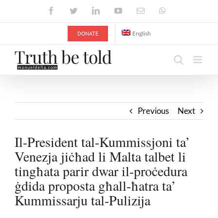
Skip
Facebook
Twitter
LinkedIn
YouTube
Email
WhatsApp
to
content
DONATE
English
Previous
Next
Il-President tal-Kummissjoni ta’
Venezja jiċħad li Malta talbet li
tingħata parir dwar il-proċedura
ġdida proposta għall-ħatra ta’
Kummissarju tal-Pulizija