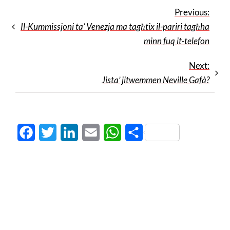
Previous:
Il-Kummissjoni ta’ Venezja ma tagħtix il-pariri tagħha
minn fuq it-telefon
Next:
Jista’ jitwemmen Neville Gafà?
Facebook
Twitter
LinkedIn
Email
WhatsApp
Share