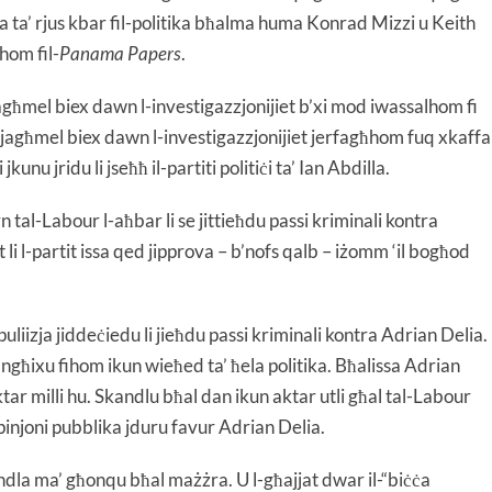
 ta’ rjus kbar fil-politika bħalma huma Konrad Mizzi u Keith
hom fil-
Panama Papers
.
f jagħmel biex dawn l-investigazzjonijiet b’xi mod iwassalhom fi
 jagħmel biex dawn l-investigazzjonijiet jerfagħhom fuq xkaffa
unu jridu li jseħħ il-partiti politiċi ta’ Ian Abdilla.
n tal-Labour l-aħbar li se jittieħdu passi kriminali kontra
li l-partit issa qed jipprova – b’nofs qalb – iżomm ‘il bogħod
uliizja jiddeċiedu li jieħdu passi kriminali kontra Adrian Delia.
 ngħixu fihom ikun wieħed ta’ ħela politika. Bħalissa Adrian
tar milli hu. Skandlu bħal dan ikun aktar utli għal tal-Labour
pinjoni pubblika jduru favur Adrian Delia.
dla ma’ għonqu bħal mażżra. U l-għajjat dwar il-“biċċa