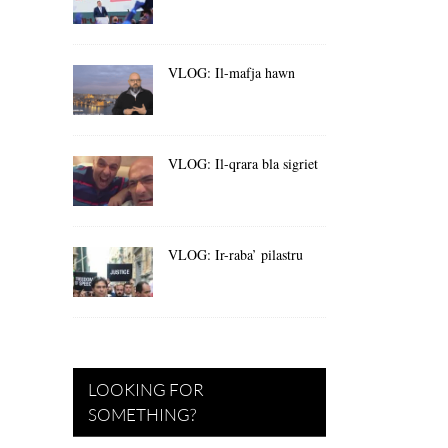
VLOG: Il-mafja hawn
VLOG: Il-qrara bla sigriet
VLOG: Ir-raba’ pilastru
LOOKING FOR
SOMETHING?