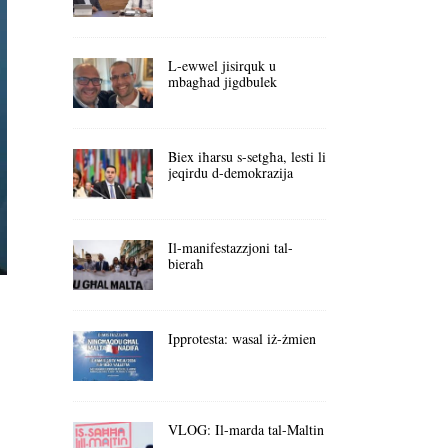
L-ewwel jisirquk u
mbagħad jigdbulek
Biex iħarsu s-setgħa, lesti li
jeqirdu d-demokrazija
Il-manifestazzjoni tal-
bieraħ
Ipprotesta: wasal iż-żmien
VLOG: Il-marda tal-Maltin