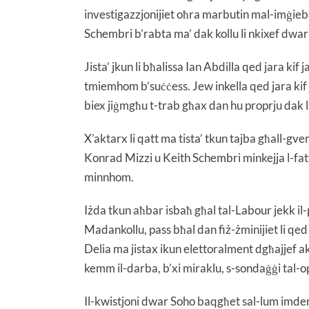
investigazzjonijiet oħra marbutin mal-imġieba
Schembri b’rabta ma’ dak kollu li nkixef dwar
Jista’ jkun li bħalissa Ian Abdilla qed jara ki
tmiemhom b’suċċess. Jew inkella qed jara kif
biex jiġmgħu t-trab għax dan hu proprju dak li jk
X’aktarx li qatt ma tista’ tkun tajba għall-gver
Konrad Mizzi u Keith Schembri minkejja l-fatt 
minnhom.
Iżda tkun aħbar isbaħ għal tal-Labour jekk il-p
Madankollu, pass bħal dan fiż-żminijiet li qed
Delia ma jistax ikun elettoralment dgħajjef ak
kemm il-darba, b’xi miraklu, s-sondaġġi tal-o
Il-kwistjoni dwar Soho baqgħet sal-lum imden