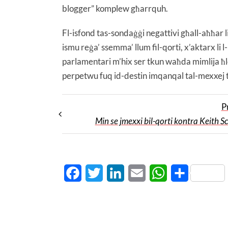
blogger” komplew għarrquh.
Fl-isfond tas-sondaġġi negattivi għall-aħħar l
ismu reġa’ ssemma’ llum fil-qorti, x’aktarx li l
parlamentari m’hix ser tkun waħda mimlija ħle
perpetwu fuq id-destin imqanqal tal-mexxej 
P
Min se jmexxi bil-qorti kontra Keith S
Facebook
Twitter
LinkedIn
Email
WhatsApp
Share