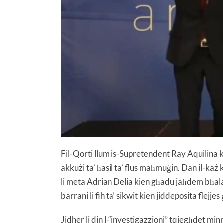
Fil-Qorti llum is-Supretendent Ray Aquilina k
akkużi ta’ ħasil ta’ flus maħmuġin. Dan il-ka
li meta Adrian Delia kien għadu jaħdem bħal
barrani li fih ta’ sikwit kien jiddeposita flejje
Jidher li din l-“investigazzjoni” tqiegħdet min