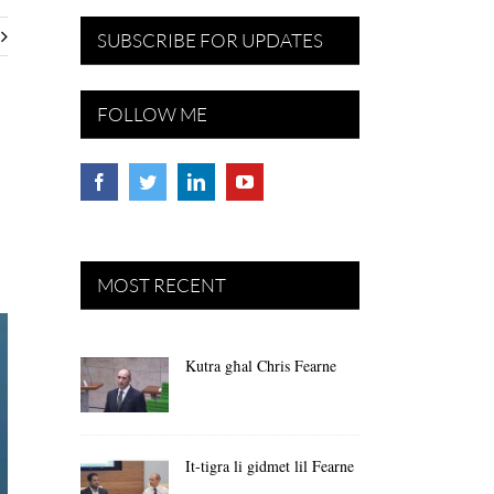
SUBSCRIBE FOR UPDATES
FOLLOW ME
MOST RECENT
Kutra għal Chris Fearne
It-tigra li gidmet lil Fearne