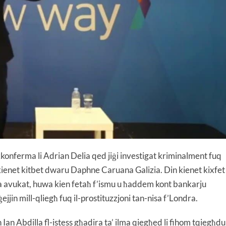
konferma li Adrian Delia qed jiġi investigat kriminalment fuq
ż kienet kitbet dwaru Daphne Caruana Galizia. Din kienet kixfet
a avukat, huwa kien fetaħ f’ismu u ħaddem kont bankarju
s ġejjin mill-qliegħ fuq il-prostituzzjoni tan-nisa f’Londra.
n Ian Abdilla fl-istess għadira ta’ ilma qiegħed li fihom tqiegħdu