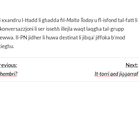
i xxandru l-Ħadd li għadda fil-
Malta Today
u fl-isfond tal-fatt li
-konversazzjoni li ser isseħħ illejla waqt laqgħa tal-grupp
wwa. Il-PN jidher li huwa destinat li jibqa’ jiffoka b’mod
tiegħu.
revious:
Next:
chembri?
It-torri qed jiġġarraf