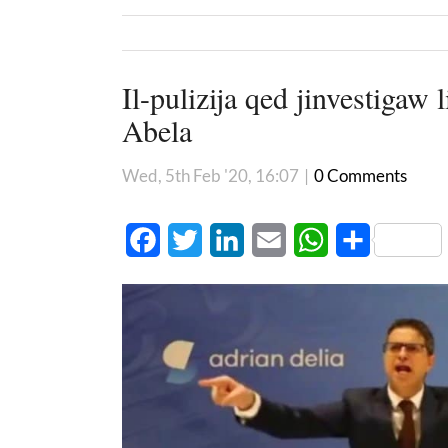
Il-pulizija qed jinvestigaw
Abela
Wed, 5th Feb '20, 16:07
|
0 Comments
Facebook
Twitter
LinkedIn
Email
WhatsApp
Share