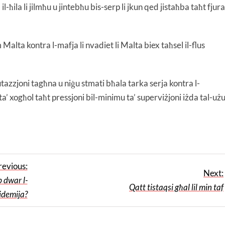
ħila li jilmħu u jintebħu bis-serp li jkun qed jistaħba taħt fjura
 Malta kontra l-mafja li nvadiet li Malta biex taħsel il-flus
azzjoni tagħna u niġu stmati bħala tarka serja kontra l-
ta’ xogħol taħt pressjoni bil-minimu ta’ superviżjoni iżda tal-uż
revious:
Next:
 dwar l-
Qatt tistaqsi għal lil min taf
idemija?