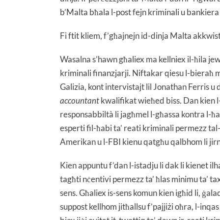
b’Malta bħala l-post fejn kriminali u bankiera 
Fi ftit kliem, f’għajnejn id-dinja Malta akkwis
Wasalna s’hawn għaliex ma kellniex il-ħila jew i
kriminali finanzjarji. Niftakar qiesu l-bier
Galizia, kont intervistajt lil Jonathan Ferris u
accountant
kwalifikat wieħed biss. Dan kien l-is
responsabbiltà li jagħmel l-għassa kontra l-ħas
esperti fil-ħabi ta’ reati kriminali permezz tal
Amerikan u l-FBI kienu qatgħu qalbhom li ji
Kien appuntu f’dan l-istadju li dak li kienet ilh
tagħti nċentivi permezz ta’ ħlas minimu ta’ t
sens. Għaliex is-sens komun kien igħid li, ġala
suppost kellhom jitħallsu f’pajjiżi oħra, l-inq