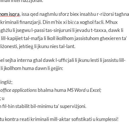
minali internazzjonali.
shom isqra
, issa qed nagħmlu sforz biex insaħħu r-riżorsi tagħn
 kriminali finanzjarji. Din m’hix xi biċċa xogħol faċli. Mhux
għżlu li jsegwu l-passi tas-sinjuruni li jevadu t-taxxa, dawk li
lill-kapijiet tal-mafja li lkoll ikollhom jassistuhom għexieren ta’
żonesti, jeħtieġ li jkunu nies tal-lant.
jħa interna għal dawk l-uffiċjali li jkunu lesti li jassistu lill-
ġ li jkollhom huma dawn li ġejjin:
ingliż;
office applications
bħalma huma
MS Word
u
Excel;
; u
 fil-ħin stabilit bil-minimu ta’ superviżjoni.
ltu kontra reati kriminali mill-aktar sofistikati u kumplessi!