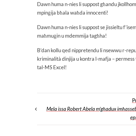
Dawn huma n-nies li suppost għandu jkollhom il-
mpinġija bħala waħda innoċenti!
Dawn huma n-nies li suppost se jissieltu f’isem
maħmuġin u mdemmija tagħha!
B’dan kollu qed nippretendu li nsewwu r-reput
kriminalità dinjija u kontra l-mafja – permess 
tal-MS Excel!
P
Mela issa Robert Abela m’għadux imħasseb
ep