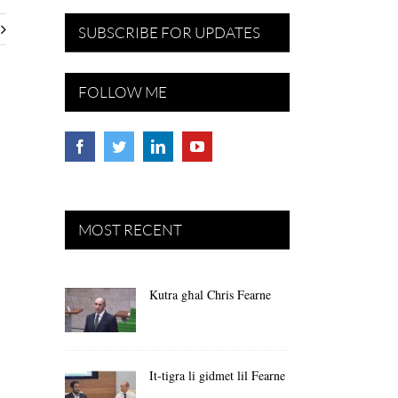
SUBSCRIBE FOR UPDATES
FOLLOW ME
MOST RECENT
Kutra għal Chris Fearne
It-tigra li gidmet lil Fearne