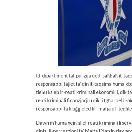
Id-dipartiment tal-pulizija qed isaħħaħ it-taqs
responsabbiltajiet ta’ din it-taqsima huma kba
tieħu ħsieb ir-reati kriminali ekonomiċi, dik ta’
reati kriminali finanzjarji u dik li tgħarbel il-
bl
responsabbiltà li tiġġieled lill-mafja u li tegħl
Dawn m’huma xejn ħlief reati kriminali li serv
dinja. Il-perċezzjoni ta’ Malta f’dan ir-rigwar