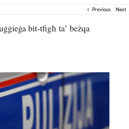
Previous
Next
ħuġġieġa bit-tfigħ ta’ beżqa