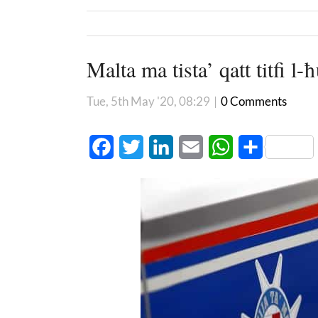
Malta ma tista’ qatt titfi l-
Tue, 5th May '20, 08:29
|
0 Comments
Facebook
Twitter
LinkedIn
Email
WhatsApp
Share