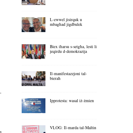
L-ewwel jisirquk u
mbagħad jigdbulek
Biex iħarsu s-setgħa, lesti li
jeqirdu d-demokrazija
Il-manifestazzjoni tal-
bieraħ
-
Ipprotesta: wasal iż-żmien
VLOG: Il-marda tal-Maltin
s