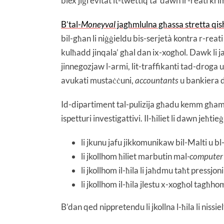
biex jiġi evitat it-twettiq ta’ dawn ir-reati kri
B’tal-
Moneyval
jagħmlulna għassa stretta qi
bil-għan li niġġieldu bis-serjetà kontra r-reati
kulħadd jinqala’ għal dan ix-xogħol. Dawk li ja
jinnegozjaw l-armi, lit-traffikanti tad-droga u 
avukati mustaċċuni,
accountants
u bankiera di
Id-dipartiment tal-pulizija għadu kemm għamel se
ispetturi investigattivi. Il-ħiliet li dawn jeħtie
li jkunu jafu jikkomunikaw bil-Malti u bl-
li jkollhom ħiliet marbutin mal
-computer 
li jkollhom il-ħila li jaħdmu taħt pressjoni
li jkollhom il-ħila jlestu x-xogħol tagħhom
B’dan qed nippretendu li jkollna l-ħila li nissie