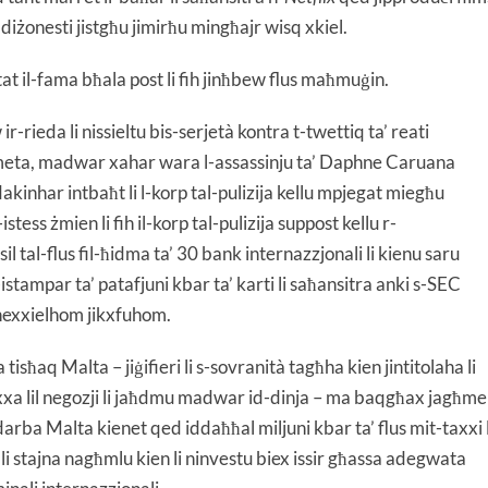
diżonesti jistgħu jimirħu mingħajr wisq xkiel.
tat il-fama bħala post li fih jinħbew flus maħmuġin.
r-rieda li nissieltu bis-serjetà kontra t-twettiq ta’ reati
aħ meta, madwar xahar wara l-assassinju ta’ Daphne Caruana
 dakinhar intbaħt li l-korp tal-pulizija kellu mpjegat miegħu
tess żmien li fih il-korp tal-pulizija suppost kellu r-
il tal-flus fil-ħidma ta’ 30 bank internazzjonali li kienu saru
-istampar ta’ patafjuni kbar ta’ karti li saħansitra anki s-SEC
rnexxielhom jikxfuhom.
a tisħaq Malta – jiġifieri li s-sovranità tagħha kien jintitolaha li
axxa lil negozji li jaħdmu madwar id-dinja – ma baqgħax jagħme
darba Malta kienet qed iddaħħal miljuni kbar ta’ flus mit-taxxi l
as li stajna nagħmlu kien li ninvestu biex issir għassa adegwata