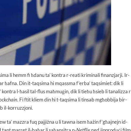
ima li hemm fi ħdanu ta’ kontra r-reati kriminali finanzjarji. Ir-
r ħafna. Din it-taqsima hi mqassma f’erba’ taqsimiet: dik li
 kontra l-ħasil tal-flus maħmuġin, dik li tieħu ħsieb li tanalizza r
ockchain
. Fi ftit kliem din hi t-taqsima li tinsab mgħobbija bir-
eb il-korruzzjoni.
ew ta’ mazzra fuq pajjiżna u li tawna isem ħażin f’għajnejn id-
d tant marret il-baħar li saħansitra n-
Netflix
qed jipproduċi film