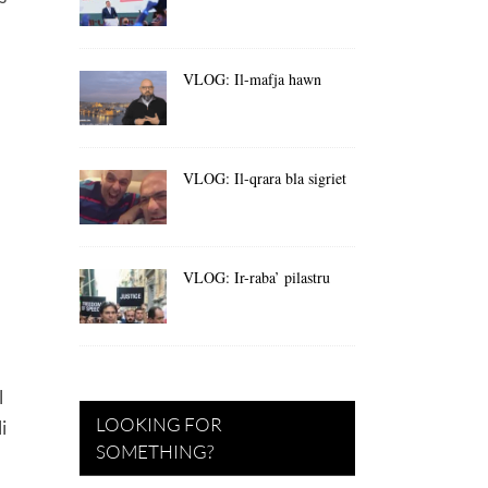
VLOG: Il-mafja hawn
VLOG: Il-qrara bla sigriet
VLOG: Ir-raba’ pilastru
l
LOOKING FOR
i
SOMETHING?