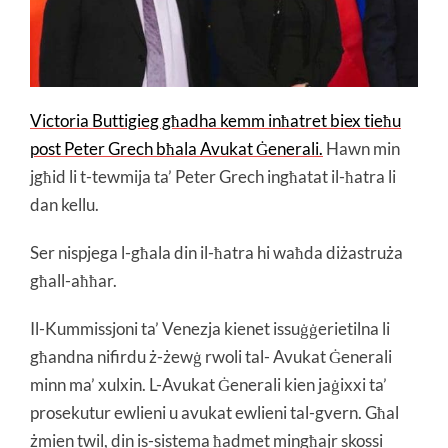
Victoria Buttigieg għadha kemm inħatret biex tieħu
post Peter Grech bħala Avukat Ġenerali.
Hawn min
jgħid li t-tewmija ta’ Peter Grech ingħatat il-ħatra li
dan kellu.
Ser nispjega l-għala din il-ħatra hi waħda diżastruża
għall-aħħar.
Il-Kummissjoni ta’ Venezja kienet issuġġerietilna li
għandna nifirdu ż-żewġ rwoli tal- Avukat Ġenerali
minn ma’ xulxin. L-Avukat Ġenerali kien jaġixxi ta’
prosekutur ewlieni u avukat ewlieni tal-gvern. Għal
żmien twil, din is-sistema ħadmet mingħajr skossi