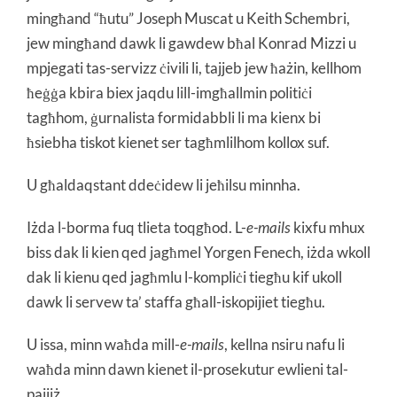
mingħand “ħutu” Joseph Muscat u Keith Schembri,
jew mingħand dawk li gawdew bħal Konrad Mizzi u
mpjegati tas-servizz ċivili li, tajjeb jew ħażin, kellhom
ħeġġa kbira biex jaqdu lill-imgħallmin politiċi
tagħhom, ġurnalista formidabbli li ma kienx bi
ħsiebha tiskot kienet ser tagħmlilhom kollox suf.
U għaldaqstant ddeċidew li jeħilsu minnha.
Iżda l-borma fuq tlieta toqgħod. L-
e-mails
kixfu mhux
biss dak li kien qed jagħmel Yorgen Fenech, iżda wkoll
dak li kienu qed jagħmlu l-kompliċi tiegħu kif ukoll
dawk li servew ta’ staffa għall-iskopijiet tiegħu.
U issa, minn waħda mill-
e-mails
, kellna nsiru nafu li
waħda minn dawn kienet il-prosekutur ewlieni tal-
pajjiż.