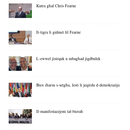
Kutra għal Chris Fearne
It-tigra li gidmet lil Fearne
L-ewwel jisirquk u mbagħad jigdbulek
Biex iħarsu s-setgħa, lesti li jeqirdu d-demokrazija
Il-manifestazzjoni tal-bieraħ