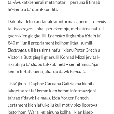
tal-Avukat Ġenerali meta ħatar lil persuna li tinsab
fiċ-ċentru ta’ dan il-kunflitt.
Dakinhar li tixxandar aktar informazzjoni mill-
e-mails
tal-
Electrogas
– bħal, per eżempju, meta sirna nafu li l-
gvern kien ġiegħel lill-
Enemalta
titgħabba b’dejn ta’
€40 miljun li proprjament kellhom jitħallsu mill-
Electrogas
, u li issa sirna nafu li kienu Peter Grech u
Victoria Buttigieg li għenu lil Konrad Mizzi jevita l-
iskrutinju ta’ sħabu tal-kabinett – ser nifhmu aħjar
kemm fil-fatt kienu jaħarqu dawk l-
e-mails
.
Jista’ jkun li Daphne Caruana Galizia ma kienitx
laħqet saret taf kemm kien hemm informazzjoni
taħraq f’dawk l-
e-mails
. Iżda Yorgen Fenech
ċertament kien jaf u kellu kull motiv biex jipprova
jostorhom. Wara l-għajnuna kollha li kien kiseb