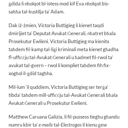
ġdida li nħolqot bl-istess mod kif Eva nħolqot bis-
saħħa tal-kustilja ta’ Adam.
Dak iż-żmien, Victoria Buttigieg li kienet taqdi
dmirijiet ta’ Deputat Avukat Ġenerali, nħatret bħala
Prosekutur Ewlieni. Victoria Buttigieg ma kienitx
taħdem fil-kamp tal-liġi kriminali meta kienet għadha
fl-uffiċċju tal-Avukat Ġenerali u ħadmet fil-rwol ta’
avukat tal-gvern – rwol li kompliet taħdem fih fix-
xogħol il-ġdid tagħha.
Mil-lum ‘il quddiem, Victoria Buttigieg ser terġa’
tibda’ taħdem mill-uffiċċju tal-Avukat Ġenerali bħala
Avukat Ġenerali u Prosekutur Ewlieni.
Matthew Caruana Galizia, li fil-pussess tiegħu għandu
numru kbir ta’
e-mails
tal-
Electrogas
li kienu ġew