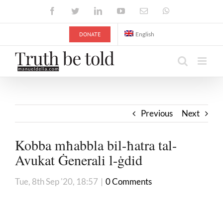
Skip
Facebook
Twitter
LinkedIn
YouTube
Email
WhatsApp
to
content
DONATE
English
Previous
Next
Kobba mħabbla bil-ħatra tal-
Avukat Ġenerali l-ġdid
Tue, 8th Sep '20, 18:57
|
0 Comments