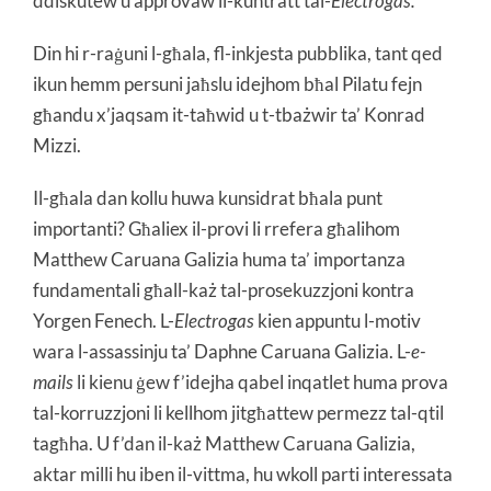
ddiskutew u approvaw il-kuntratt tal-
Electrogas.
Din hi r-raġuni l-għala, fl-inkjesta pubblika, tant qed
ikun hemm persuni jaħslu idejhom bħal Pilatu fejn
għandu x’jaqsam it-taħwid u t-tbażwir ta’ Konrad
Mizzi.
Il-għala dan kollu huwa kunsidrat bħala punt
importanti? Għaliex il-provi li rrefera għalihom
Matthew Caruana Galizia huma ta’ importanza
fundamentali għall-każ tal-prosekuzzjoni kontra
Yorgen Fenech. L-
Electrogas
kien appuntu l-motiv
wara l-assassinju ta’ Daphne Caruana Galizia. L-
e-
mails
li kienu ġew f’idejha qabel inqatlet huma prova
tal-korruzzjoni li kellhom jitgħattew permezz tal-qtil
tagħha. U f’dan il-każ Matthew Caruana Galizia,
aktar milli hu iben il-vittma, hu wkoll parti interessata