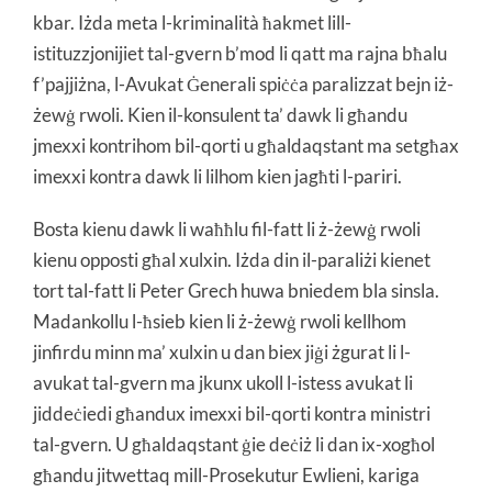
kbar. Iżda meta l-kriminalità ħakmet lill-
istituzzjonijiet tal-gvern b’mod li qatt ma rajna bħalu
f’pajjiżna, l-Avukat Ġenerali spiċċa paralizzat bejn iż-
żewġ rwoli. Kien il-konsulent ta’ dawk li għandu
jmexxi kontrihom bil-qorti u għaldaqstant ma setgħax
imexxi kontra dawk li lilhom kien jagħti l-pariri.
Bosta kienu dawk li waħħlu fil-fatt li ż-żewġ rwoli
kienu opposti għal xulxin. Iżda din il-paraliżi kienet
tort tal-fatt li Peter Grech huwa bniedem bla sinsla.
Madankollu l-ħsieb kien li ż-żewġ rwoli kellhom
jinfirdu minn ma’ xulxin u dan biex jiġi żgurat li l-
avukat tal-gvern ma jkunx ukoll l-istess avukat li
jiddeċiedi għandux imexxi bil-qorti kontra ministri
tal-gvern. U għaldaqstant ġie deċiż li dan ix-xogħol
għandu jitwettaq mill-Prosekutur Ewlieni, kariga