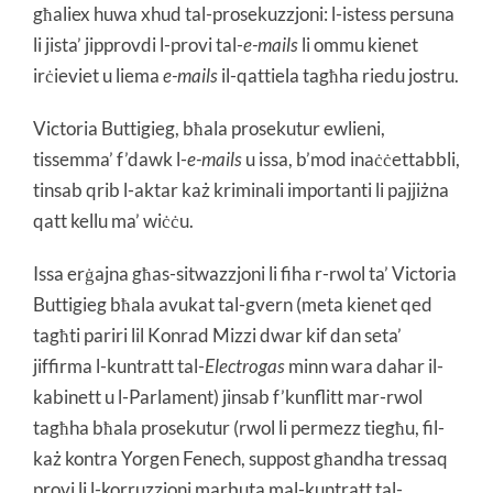
għaliex huwa xhud tal-prosekuzzjoni: l-istess persuna
li jista’ jipprovdi l-provi tal-
e-mails
li ommu kienet
irċieviet u liema
e-mails
il-qattiela tagħha riedu jostru.
Victoria Buttigieg, bħala prosekutur ewlieni,
tissemma’ f’dawk l-
e-mails
u issa, b’mod inaċċettabbli,
tinsab qrib l-aktar każ kriminali importanti li pajjiżna
qatt kellu ma’ wiċċu.
Issa erġajna għas-sitwazzjoni li fiha r-rwol ta’ Victoria
Buttigieg bħala avukat tal-gvern (meta kienet qed
tagħti pariri lil Konrad Mizzi dwar kif dan seta’
jiffirma l-kuntratt tal-
Electrogas
minn wara dahar il-
kabinett u l-Parlament) jinsab f’kunflitt mar-rwol
tagħha bħala prosekutur (rwol li permezz tiegħu, fil-
każ kontra Yorgen Fenech, suppost għandha tressaq
provi li l-korruzzjoni marbuta mal-kuntratt tal-