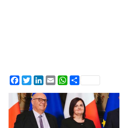
Facebook
Twitter
LinkedIn
Email
WhatsApp
Share