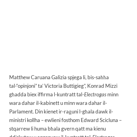
Matthew Caruana Galizia spjega li, bis-saħħa
tal-“opinjoni” ta’ Victoria Buttigieg”, Konrad Mizzi
għadda biex iffirma l-kuntratt tal-
Electrogas
minn
wara dahar il-kabinett u minn wara dahar il-
Parlament. Din kienet ir-raġuni l-għala dawk il-
ministri kollha – ewlieni fosthom Edward Scicluna –
stqarrew li huma bħala gvern qatt ma kienu