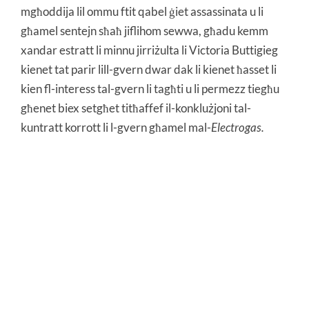
mgħoddija lil ommu ftit qabel ġiet assassinata u li
għamel sentejn sħaħ jiflihom sewwa, għadu kemm
xandar estratt li minnu jirriżulta li Victoria Buttigieg
kienet tat parir lill-gvern dwar dak li kienet ħasset li
kien fl-interess tal-gvern li tagħti u li permezz tiegħu
għenet biex setgħet titħaffef il-konklużjoni tal-
kuntratt korrott li l-gvern għamel mal-
Electrogas.