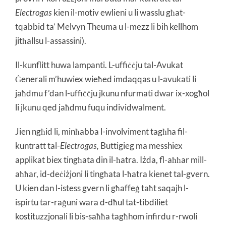
Electrogas
kien il-motiv ewlieni u li wasslu għat-
tqabbid ta’ Melvyn Theuma u l-mezz li bih kellhom
jitħallsu l-assassini).
Il-kunflitt huwa lampanti. L-uffiċċju tal-Avukat
Ġenerali m’huwiex wieħed imdaqqas u l-avukati li
jaħdmu f’dan l-uffiċċju jkunu nfurmati dwar ix-xogħol
li jkunu qed jaħdmu fuqu individwalment.
Jien ngħid li, minħabba l-involviment tagħha fil-
kuntratt tal-
Electrogas,
Buttigieg ma messhiex
applikat biex tingħata din il-ħatra. Iżda, fl-aħħar mill-
aħħar, id-deċiżjoni li tingħata l-ħatra kienet tal-gvern.
U kien dan l-istess gvern li għaffeġ taħt saqajh l-
ispirtu tar-raġuni wara d-dħul tat-tibdiliet
kostituzzjonali li bis-saħħa tagħhom infirdu r-rwoli