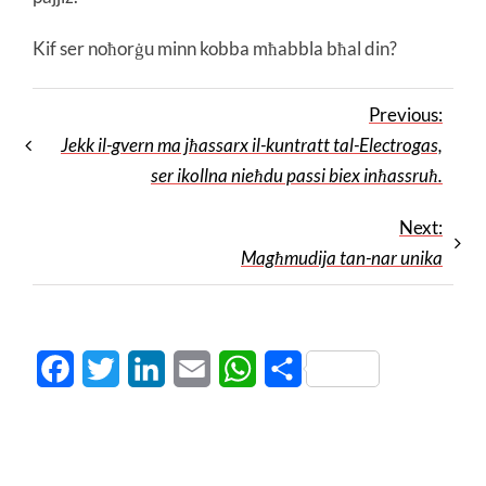
Kif ser noħorġu minn kobba mħabbla bħal din?
Previous:
Jekk il-gvern ma jħassarx il-kuntratt tal-Electrogas,
ser ikollna nieħdu passi biex inħassruħ.
Next:
Magħmudija tan-nar unika
Facebook
Twitter
LinkedIn
Email
WhatsApp
Share