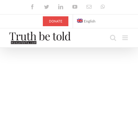
Skip
Facebook
Twitter
LinkedIn
YouTube
Email
WhatsApp
to
content
DONATE
English