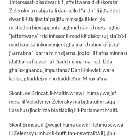
Jinteressah biss dwar kif jeffettwana d-diskors ta’
Zelensky u rrabja talli dan kellu l-“ardir” li jitħaddet
dwar il-ħtiġijiet ta’ pajjiżu minkejja li kien ġie
mistieden biex appuntu jagħmel dan. U meta ngħid
“jeffettwana” rrid infisser il-mod kif diskorsu jista’ b’xi
mod ikun ta’ inkonvenjent għalina. U mhux kif jista’
jħarrabna ‘l barra minn djarna, joqtol lil ħafna minna u
jdaħħalna fi gwerra li ħadd minna ma ried. Iżda
għaliex għandu jimpurtana? Dan l-inkwiet, wara
kollox, għaddej minnu ħaddieħor. Mhux aħna.
Skont Joe Brincat, il-Maltin wrew li huma ġwejjef
meta lil Volodymyr Zelensky ma bgħatuħx isaqqi l-
ħass hu u jindirizza bla tlaqliq lill-Parlament Malti.
Skont Brincat, il-ġwejjef huma dawk li fehmu sewwa
lil Zelensky u mhux il-buffi tan-newtralità li jġibu