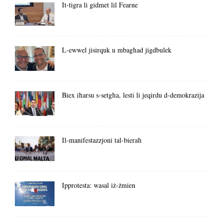
It-tigra li gidmet lil Fearne
L-ewwel jisirquk u mbagħad jigdbulek
Biex iħarsu s-setgħa, lesti li jeqirdu d-demokrazija
Il-manifestazzjoni tal-bieraħ
Ipprotesta: wasal iż-żmien