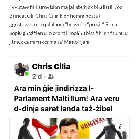
jivvutaw fil-Eurovision ma jaħsbuhiex bħali u lil Joe
Brincat u lil Chris Cilia kien hemm bosta li
ggustawhom u qalulhom “bravu” u “prosit”. Sirna
poplu għażżien u injorant li moħħu biss fih innifsu hu u
jitmexxa minn ċorma ta’ Mintoffjani.