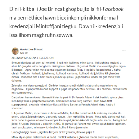
Din il-kitba li Joe Brincat għoġbu jtella’ fil-
Facebook
ma perriċthiex hawn biex inkompli nikkonferma l-
kredenzjali Mintoffjani tiegħu. Dawn il-kredenzjali
issa ilhom magħrufin sewwa.