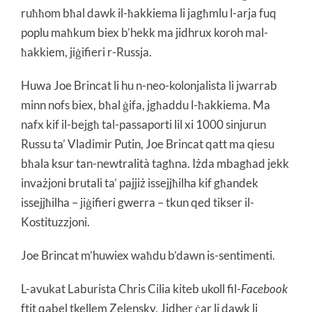
ruħħom bħal dawk il-ħakkiema li jagħmlu l-arja fuq
poplu maħkum biex b’hekk ma jidhrux koroh mal-
ħakkiem, jiġifieri r-Russja.
Huwa Joe Brincat li hu n-neo-kolonjalista li jwarrab
minn nofs biex, bħal ġifa, jgħaddu l-ħakkiema. Ma
nafx kif il-bejgħ tal-passaporti lil xi 1000 sinjurun
Russu ta’ Vladimir Putin, Joe Brincat qatt ma qiesu
bħala ksur tan-newtralità tagħna. Iżda mbagħad jekk
invażjoni brutali ta’ pajjiż issejjħilha kif għandek
issejjħilha – jiġifieri gwerra – tkun qed tikser il-
Kostituzzjoni.
Joe Brincat m’huwiex waħdu b’dawn is-sentimenti.
L-avukat Laburista Chris Cilia kiteb ukoll fil-
Facebook
ftit qabel tkellem Zelensky. Jidher ċar li dawk li