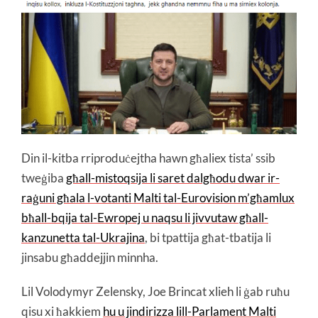
Din il-kitba rriproduċejtha hawn għaliex tista’ ssib
tweġiba
għall-mistoqsija li saret dalgħodu dwar ir-
raġuni għala l-votanti Malti tal-Eurovision m’għamlux
bħall-bqija tal-Ewropej u naqsu li jivvutaw għall-
kanzunetta tal-Ukrajina
, bi tpattija għat-tbatija li
jinsabu għaddejjin minnha.
Lil Volodymyr Zelensky, Joe Brincat xlieh li ġab ruħu
qisu xi ħakkiem
hu u jindirizza lill-Parlament Malti