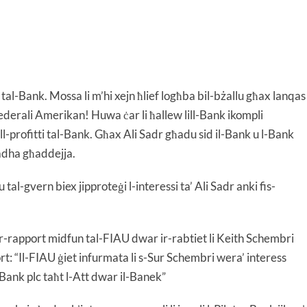
 tal-Bank. Mossa li m’hi xejn ħlief logħba bil-bżallu għax lanqas
 federali Amerikan! Huwa ċar li ħallew lill-Bank ikompli
ll-profitti tal-Bank. Għax Ali Sadr għadu sid il-Bank u l-Bank
adha għaddejja.
 tal-gvern biex jipproteġi l-interessi ta’ Ali Sadr anki fis-
ir-rapport midfun tal-FIAU dwar ir-rabtiet li Keith Schembri
: “Il-FIAU ġiet infurmata li s-Sur Schembri wera’ interess
s Bank plc taħt l-Att dwar il-Banek”