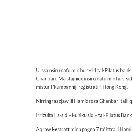
U issa nsiru nafu min hu s-sid tal-Pilatus b
Ghanbari. Ma stajniex insiru nafu min hu s-sid
mistur f’kumpanniji reġistrati f’Hong Kong.
Nirringrazzjaw lil Hamidreza Ghanbari talli qa
Irriżulta li s-sid – l-uniku sid – tal-Pilatus Ba
Aqraw l-estratt minn paġna 7 ta’ ittra li Ha