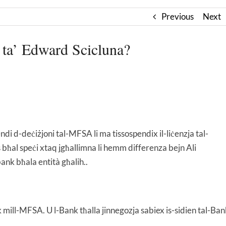
Previous
Next
g ta’ Edward Scicluna?
i d-deċiżjoni tal-MFSA li ma tissospendix il-liċenzja tal-
fs bħal speċi xtaq jgħallimna li hemm differenza bejn Ali
ank bħala entità għalih..
 mill-MFSA. U l-Bank tħalla jinnegozja sabiex is-sidien tal-Ban