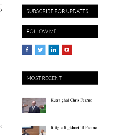
SUBSCRIBE FOR UPDATES
FOLLOW ME
MOST RECENT
Kutra għal Chris Fearne
k
It-tigra li gidmet lil Fearne