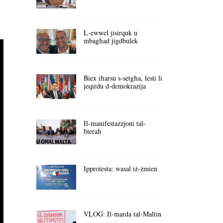
L-ewwel jisirquk u
mbagħad jigdbulek
Biex iħarsu s-setgħa, lesti li
jeqirdu d-demokrazija
Il-manifestazzjoni tal-
bieraħ
Ipprotesta: wasal iż-żmien
VLOG: Il-marda tal-Maltin