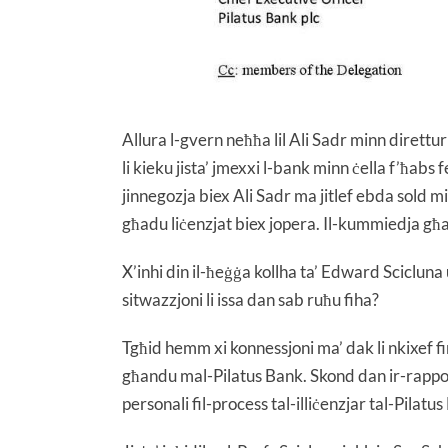
Allura l-gvern neħħa lil Ali Sadr minn direttur
li kieku jista’ jmexxi l-bank minn ċella f’ħabs
jinnegozja biex Ali Sadr ma jitlef ebda sold mi
għadu liċenzjat biex jopera. Il-kummiedja għ
X’inhi din il-ħeġġa kollha ta’ Edward Scicluna u
sitwazzjoni li issa dan sab ruħu fiha?
Tgħid hemm xi konnessjoni ma’ dak li nkixef f
għandu mal-Pilatus Bank. Skond dan ir-rapport
personali fil-process tal-illiċenzjar tal-Pilatu