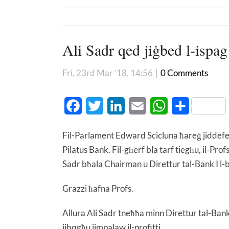
Ali Sadr qed jiġbed l-ispa
Fri, 23rd Mar '18, 14:56
|
0 Comments
Facebook
Twitter
LinkedIn
Email
WhatsApp
Share
Fil-Parlament Edward Scicluna ħareġ jiddefend
Pilatus Bank. Fil-għerf bla tarf tiegħu, il-Pro
Sadr bħala Chairman u Direttur tal-Bank I l-b
Grazzi ħafna Profs.
Allura Ali Sadr tneħħa minn Direttur tal-Bank
jibqgħu jimpalaw il-profitti.