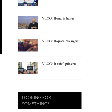
VLOG: Il-mafja hawn
VLOG: Il-qrara bla sigriet
VLOG: Ir-raba’ pilastru
LOOKING FOR
SOMETHING?