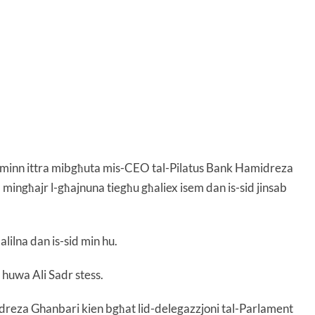
ank minn ittra mibgħuta mis-CEO tal-Pilatus Bank Hamidreza
 mingħajr l-għajnuna tiegħu għaliex isem dan is-sid jinsab
lilna dan is-sid min hu.
nk huwa Ali Sadr stess.
midreza Ghanbari kien bgħat lid-delegazzjoni tal-Parlament