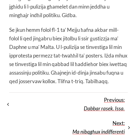
jgħidu li l-pulizija għamelet dan minn jeddha u
mingħajr indħil politiku. Gidba.
Se jkun hemm folol fl-1 ta’ Mejju ħafna akbar mill-
folol li qed jinġabru biex jitolbu li ssir ġustizzja ma’
Daphne u ma’ Malta. U l-pulizija se tinvestiga lil min
ipprotesta permezz tat-twaħħil ta’ posters. Iżda mhux
se tinvestiga lil min qabbad lil ħaddieħor biex iwettaq
assassinju politiku. Għajnejn id-dinja jinsabu fuqna u
qed josservaw kollox. Tlifna t-triq. Tabilħaqq.
Previous:
Dabbar rasek. Issa.
Next:
Ma nibqgħux indifferenti