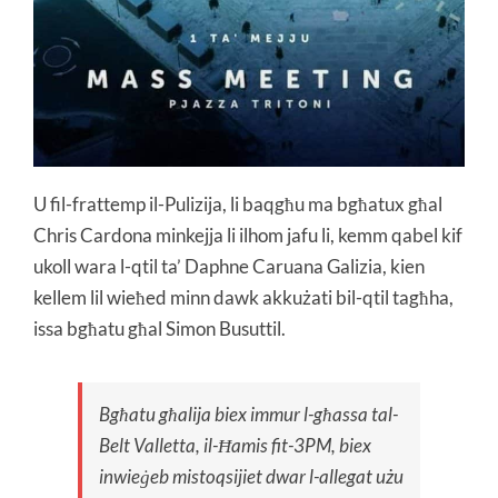
U fil-frattemp il-Pulizija, li baqgħu ma bgħatux għal
Chris Cardona minkejja li ilhom jafu li, kemm qabel kif
ukoll wara l-qtil ta’ Daphne Caruana Galizia, kien
kellem lil wieħed minn dawk akkużati bil-qtil tagħha,
issa bgħatu għal Simon Busuttil.
Bgħatu għalija biex immur l-għassa tal-
Belt Valletta, il-Ħamis fit-3PM, biex
inwieġeb mistoqsijiet dwar l-allegat użu