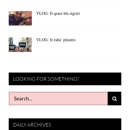
VLOG: Il-qrara bla sigriet
VLOG: Ir-raba’ pilastru
LOOKING FOR SOMETHING?
Search
for:
DAILY ARCHIVES