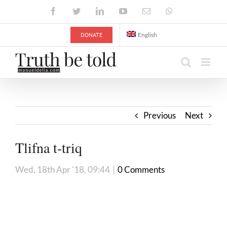
Skip
Facebook
Twitter
LinkedIn
YouTube
Email
WhatsApp
to
content
DONATE
English
Previous
Next
Tlifna t-triq
Wed, 18th Apr '18, 09:44
|
0 Comments