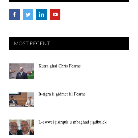
MOST RECENT
Kutra għal Chris Fearne
It-tigra li gidmet lil Fearne
L-ewwel jisirquk u mbagħad jigdbulek