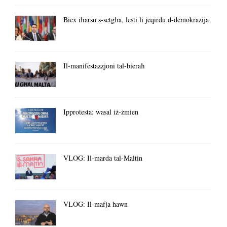
Biex iħarsu s-setgħa, lesti li jeqirdu d-demokrazija
Il-manifestazzjoni tal-bieraħ
Ipprotesta: wasal iż-żmien
VLOG: Il-marda tal-Maltin
VLOG: Il-mafja hawn