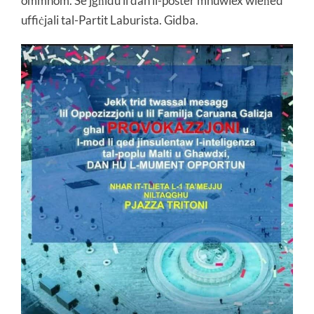
ommhom. Se jgħidu li dan il-poster mhuwiex wieħed
uffiċjali tal-Partit Laburista. Gidba.