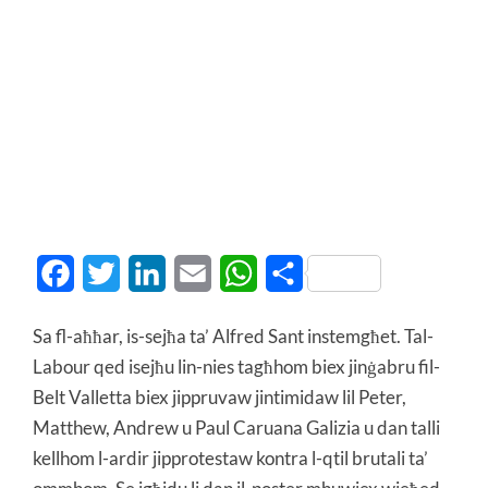
Facebook
Twitter
LinkedIn
Email
WhatsApp
Share
Sa fl-aħħar, is-sejħa ta’ Alfred Sant instemgħet. Tal-
Labour qed isejħu lin-nies tagħhom biex jinġabru fil-
Belt Valletta biex jippruvaw jintimidaw lil Peter,
Matthew, Andrew u Paul Caruana Galizia u dan talli
kellhom l-ardir jipprotestaw kontra l-qtil brutali ta’