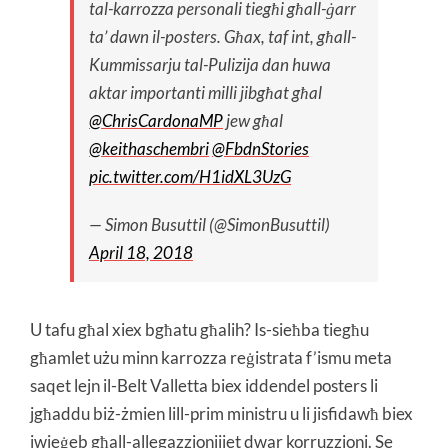
tal-karrozza personali tiegħi għall-ġarr
ta’ dawn il-posters. Għax, taf int, għall-
Kummissarju tal-Pulizija dan huwa
aktar importanti milli jibgħat għal
@ChrisCardonaMP
jew għal
@keithaschembri
@FbdnStories
pic.twitter.com/H1idXL3UzG
— Simon Busuttil (@SimonBusuttil)
April 18, 2018
U tafu għal xiex bgħatu għalih? Is-sieħba tiegħu
għamlet użu minn karrozza reġistrata f’ismu meta
saqet lejn il-Belt Valletta biex iddendel posters li
jgħaddu biż-żmien lill-prim ministru u li jisfidawħ biex
iwieġeb għall-allegazzjonijiet dwar korruzzjoni. Se